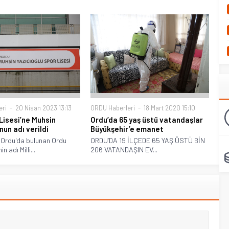
eri
20 Nisan 2023 13:13
ORDU Haberleri
18 Mart 2020 15:10
Lisesi’ne Muhsin
Ordu’da 65 yaş üstü vatandaşlar
nun adı verildi
Büyükşehir’e emanet
 Ordu'da bulunan Ordu
ORDU’DA 19 İLÇEDE 65 YAŞ ÜSTÜ BİN
n adı Milli...
206 VATANDAŞIN EV...