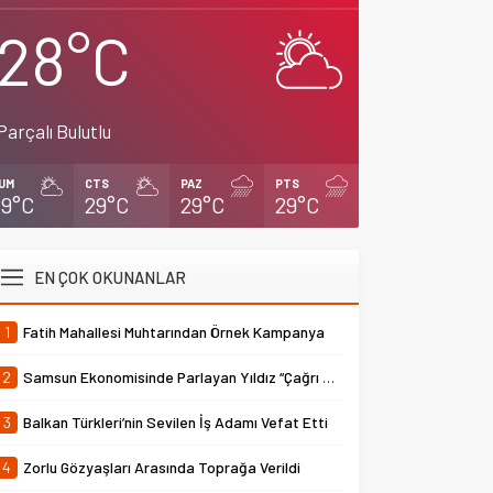
28°C
Parçalı Bulutlu
UM
CTS
PAZ
PTS
29°C
29°C
29°C
29°C
EN ÇOK OKUNANLAR
1
Fatih Mahallesi Muhtarından Örnek Kampanya
2
Samsun Ekonomisinde Parlayan Yıldız “Çağrı Temper”
3
Balkan Türkleri’nin Sevilen İş Adamı Vefat Etti
4
Zorlu Gözyaşları Arasında Toprağa Verildi