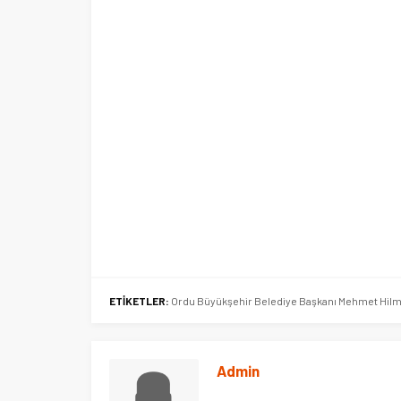
Ege Üniversitesi Spor Kulübüne 
merkez tahsis edildi
ETİKETLER:
Ordu Büyükşehir Belediye Başkanı Mehmet Hilm
Admin