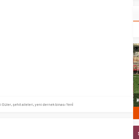
yeni
Şubat’ta spor ve heyecan var
K
i Güler
,
şehit aileleri
,
yeni dernek binası Yeni̇