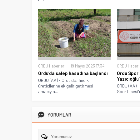
ORDU Haberleri
19 Mayıs 2023 17:34
ORDU Haberl
Ordu’da salep hasadına başlandı
Ordu Spor 
Yazıcıoğlu’
ORDU (AA) - Ordu'da, fındık
üreticilerine ek gelir getirmesi
ORDU (AA) -
amacıyla...
Spor Lisesi'ni
YORUMLAR