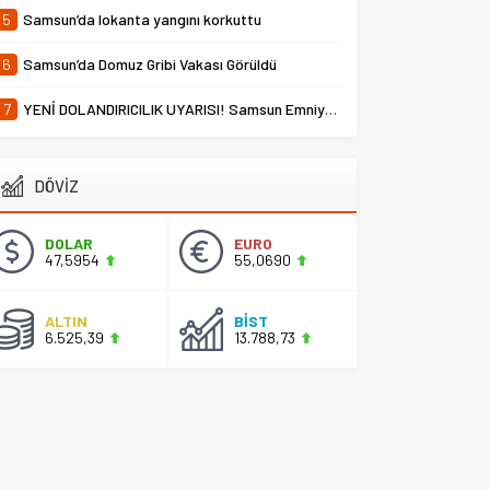
5
Samsun’da lokanta yangını korkuttu
6
Samsun’da Domuz Gribi Vakası Görüldü
7
YENİ DOLANDIRICILIK UYARISI! Samsun Emniyet Müdürlüğü Uyardı
DÖVİZ
DOLAR
EURO
47,5954
55,0690
ALTIN
BİST
6.525,39
13.788,73