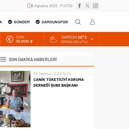
6 Ağustos 2026, 17:47:51
A
GÜNDEM
SAMSUNSPOR
SAMSUN
28°C
EURO
55,0690
PARÇALI BULUTLU
ALTIN
6.525,39
SON DAKİKA HABERLERİ
BİST
13.788,73
30 Temmuz 2026 16:24
CANİK TÜKETİCİYİ KORUMA
DOLAR
47,5954
DERNEĞİ ŞUBE BAŞKANI
İBRAHİM ÖRS ÜN. AÇIKLAMASI
MİLYONLARCA İNTERNET
KULLANICISINI İLGİLENDİREN
KARAR VERİLDİ
CANİK TÜKETİCİYİ KORUMA
DERNEĞİ ŞUBE BAŞKANI
İBRAHİM ÖRS ÜN. AÇIKLAMASI