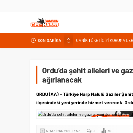
CANİK TÜKETİCİYİ KORUMA DE
SON DAKİKA
İNTERNET KULLANICISINI İLGİ
Kardef Başkanı Adem GÜNER Yunan
24 Temmuz Basın Bayramı basın
Ordu’da şehit aileleri ve ga
Sandık Bir Emanettir, Emanete 
ağırlanacak
Fatih Mahallesi Sakinleri Ilkad
ettiler.
ORDU (AA) – Türkiye Harp Malulü Gaziler Şehit
ilçesindeki yeni yerinde hizmet verecek. Ord
4 HAZIRAN 2021 17:57
0
701