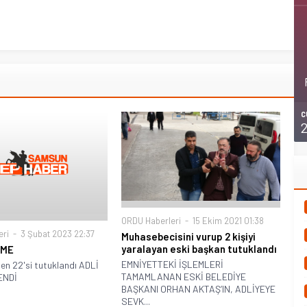
C
ORDU Haberleri
15 Ekim 2021 01:38
eri
3 Şubat 2023 22:37
Muhasebecisini vurup 2 kişiyi
yaralayan eski başkan tutuklandı
EME
EMNİYETTEKİ İŞLEMLERİ
den 22'si tutuklandı ADLİ
TAMAMLANAN ESKİ BELEDİYE
ENDİ
BAŞKANI ORHAN AKTAŞ’IN, ADLİYEYE
SEVK...