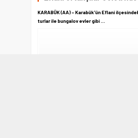
KARABÜK (AA) – Karabük'ün Eflani ilçesindeki O
turlar ile bungalov evler gibi …
4 HAZIRAN 2021 17:57
0
866
KARABÜK (AA) – Karabük'ün Eflani ilçesindeki Ortakçı
bungalov evler gibi yatırımların yapılması planlanıy
İlçe merkezine 5 kilometre uzaklıkta yer alan ve 
derinliğine sahip gölet, kampçıların gözde mekanla
İki orman yakasının ortasında bulunan ve içinde çok s
gösterdiği gölette, Orman Genel Müdürlüğüne ait pik