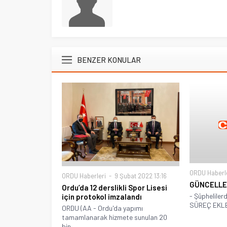
BENZER KONULAR
ORDU Haberl
ORDU Haberleri
9 Şubat 2022 13:16
GÜNCELL
Ordu’da 12 derslikli Spor Lisesi
- Şüpheliler
için protokol imzalandı
SÜREÇ EKL
ORDU (AA - Ordu'da yapımı
tamamlanarak hizmete sunulan 20
bin...