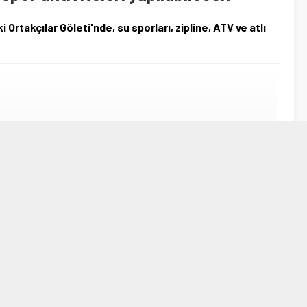
rtakçılar Göleti'nde, su sporları, zipline, ATV ve atlı
A
A
+
-
lar Göleti'nde, su sporları, zipline, ATV ve atlı turlar ile
or.
Yayla Deresi'nden beslenen 1150 metre genişliğe, 25-30 metre
rı arasında bulunuyor.
ayıda balık türünü barındırdığı için balıkçıların da ilgi
nik tesisleri yer alıyor.