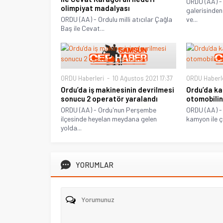
ORDU (AA) -
olimpiyat madalyası
galerisinden
ORDU (AA) - Ordulu milli atıcılar Çağla
ve...
Baş ile Cevat...
ORDU Haberleri
10 Ağustos 2021 17:37
ORDU Haberl
Ordu’da iş makinesinin devrilmesi
Ordu’da ka
sonucu 2 operatör yaralandı
otomobilin
ORDU (AA) - Ordu'nun Perşembe
ORDU (AA) - 
ilçesinde heyelan meydana gelen
kamyon ile ç
yolda...
YORUMLAR