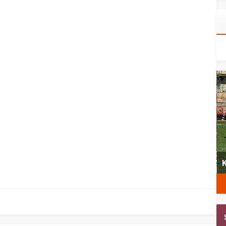
yeni
Şubat’ta spor ve heyecan var
K
ü