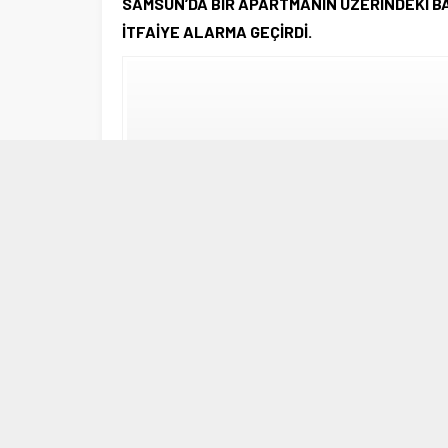
SAMSUN’DA BİR APARTMANIN ÜZERİNDEKİ B
İTFAİYE ALARMA GEÇİRDİ.