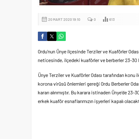
20 MART 2020 19:10
0
613
Ordu’nun Ünye ilçesinde Terziler ve Kuaförler Odas
neticesinde, ilçedeki kuaförler ve berberler 23-30 
Ünye Terziler ve Kuaförler Odası tarafından konu il
korona virüsü önlemleri gereği Ordu Berberler Odas
kararı alınmıştır. Bu karara istinaden Ünye’de 23-30
erkek kuaför esnaflarımızın işyerleri kapalı olacaktı