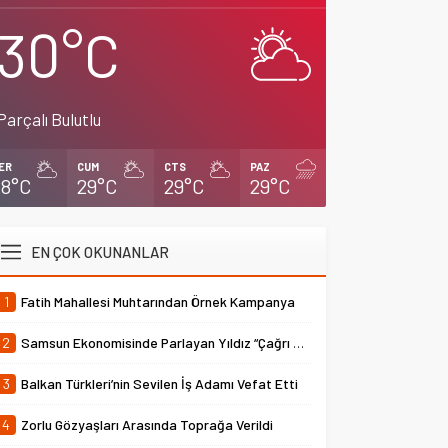
30°C
Parçalı Bulutlu
ER
CUM
CTS
PAZ
28°C
29°C
29°C
29°C
EN ÇOK OKUNANLAR
1
Fatih Mahallesi Muhtarından Örnek Kampanya
2
Samsun Ekonomisinde Parlayan Yıldız “Çağrı Temper”
3
Balkan Türkleri’nin Sevilen İş Adamı Vefat Etti
4
Zorlu Gözyaşları Arasında Toprağa Verildi