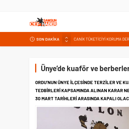
CANİK TÜKETİCİYİ KORUMA DE
İNTERNET KULLANICISINI İLGİ
SON DAKİKA
Kardef Başkanı Adem GÜNER Yunan
24 Temmuz Basın Bayramı basın
Sandık Bir Emanettir, Emanete 
Ünye’de kuaför ve berberler
Fatih Mahallesi Sakinleri Ilkad
ettiler.
ORDU’NUN ÜNYE İLÇESİNDE TERZİLER VE K
TEDBİRLERİ KAPSAMINDA ALINAN KARAR NE
30 MART TARİHLERİ ARASINDA KAPALI OLAC