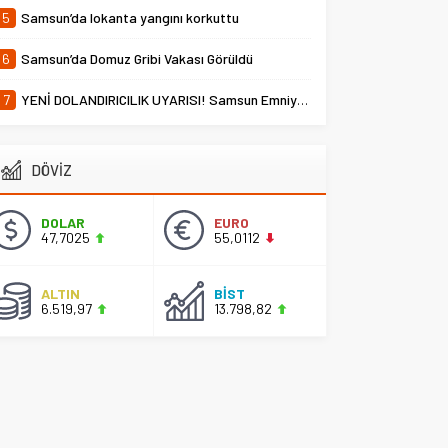
5
Samsun’da lokanta yangını korkuttu
6
Samsun’da Domuz Gribi Vakası Görüldü
7
YENİ DOLANDIRICILIK UYARISI! Samsun Emniyet Müdürlüğü Uyardı
DÖVİZ
DOLAR
EURO
47,7025
55,0112
ALTIN
BİST
6.519,97
13.798,82