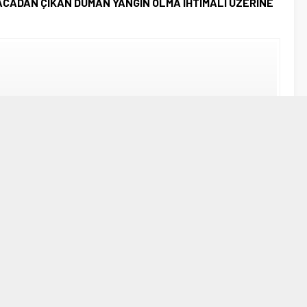
ACADAN ÇIKAN DUMAN YANGIN OLMA İHTİMALİ ÜZERİNE