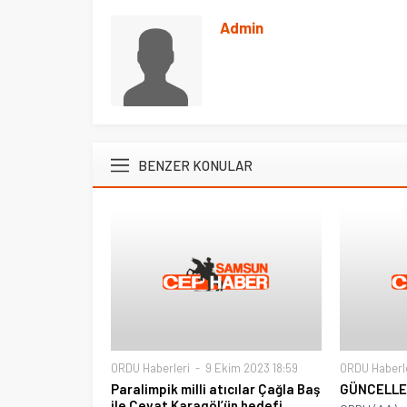
Admin
BENZER KONULAR
ORDU Haberleri
9 Ekim 2023 18:59
ORDU Haberl
Paralimpik milli atıcılar Çağla Baş
GÜNCELL
ile Cevat Karagöl’ün hedefi