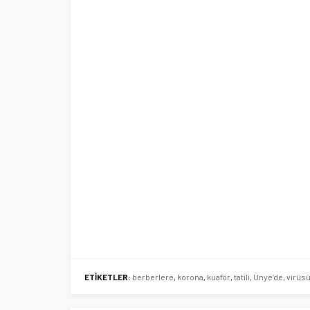
Ege Üniversitesi Spor Kulübüne 
merkez tahsis edildi
ETİKETLER:
berberlere
,
korona
,
kuaför
,
tatili
,
Ünye’de
,
virüs