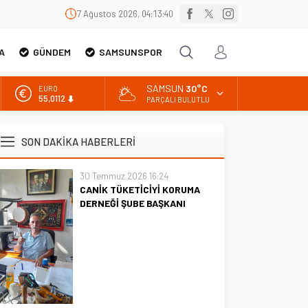
7 Ağustos 2026, 04:13:41
A
GÜNDEM
SAMSUNSPOR
SAMSUN
30°C
EURO
55,0112
PARÇALI BULUTLU
ALTIN
6.519,97
SON DAKİKA HABERLERİ
BİST
13.798,82
30 Temmuz 2026 16:24
CANİK TÜKETİCİYİ KORUMA
DOLAR
47,7025
DERNEĞİ ŞUBE BAŞKANI
İBRAHİM ÖRS ÜN. AÇIKLAMASI
MİLYONLARCA İNTERNET
KULLANICISINI İLGİLENDİREN
KARAR VERİLDİ
CANİK TÜKETİCİYİ KORUMA
DERNEĞİ ŞUBE BAŞKANI
İBRAHİM ÖRS ÜN. AÇIKLAMASI