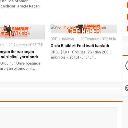
 Ordu'da otomobil
 çaldıkları araçla kaçan
ORDU Haberleri
29 Temmuz 2022 19:16
eri
29 Ağustos 2023 17:11
Ordu Bisiklet Festivali başladı
myon ile çarpışan
ORDU (AA) - Ordu'da, 26 ilden 200'ü
 sürücüsü yaralandı
aşkın bisiklet tutkununun...
Ordu'nun Ünye ilçesinde
arpışan otomobilin...