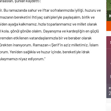
aslan, şunları kaydetti:
yeni
etir. Bu ramazanda sahur ve iftar sofralarımızda iyiliği, huzuru ve
Şubat’ta spor ve heyecan var
K
azanın bereketini ihtiyaç sahipleriyle paylaşalım, birlik ve
eniden ayağa kalkmamız, hızla toparlanmamız ve millet olarak
ol kola, gönül gönüle olalım. Dayanışma ve kardeşliğin en güçlü
premden etkilenen vatandaşlarımızla bir ve beraber olarak
ürekten inanıyorum. Ramazan-ı Şerif'in aziz milletimiz, İslam
yorum. Yeniden sağlıkla ve huzur içinde, bereketiyle idrak
ulaşmamızı niyaz ediyorum.”
P