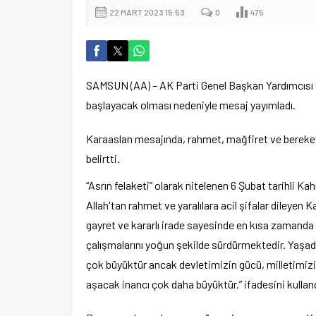
22 MART 2023 15:53
0
475
SAMSUN (AA) – AK Parti Genel Başkan Yardımcısı 
başlayacak olması nedeniyle mesaj yayımladı.
Karaaslan mesajında, rahmet, mağfiret ve bereke
belirtti.
“Asrın felaketi” olarak nitelenen 6 Şubat tarihli
Allah'tan rahmet ve yaralılara acil şifalar dileyen
gayret ve kararlı irade sayesinde en kısa zamanda 
çalışmalarını yoğun şekilde sürdürmektedir. Yaşadı
çok büyüktür ancak devletimizin gücü, milletimizi
aşacak inancı çok daha büyüktür.” ifadesini kulland