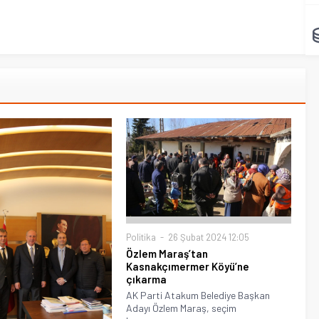
Politika
26 Şubat 2024 12:05
Özlem Maraş’tan
Kasnakçımermer Köyü’ne
çıkarma
AK Parti Atakum Belediye Başkan
Adayı Özlem Maraş, seçim