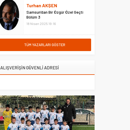
hastanede ziyaret etti. Erzurum
Turhan AKŞEN
Adliyesi’nde çıkan yangına
Samsun’dan Bir Özgür Özel Geçti
müdahale eden Çarşı ve
Bölüm 3
Mahalle...
18 Nisan 2025 19:16
TÜM YAZARLARI GÖSTER
ALIŞVERİŞİN GÜVENLİ ADRESİ