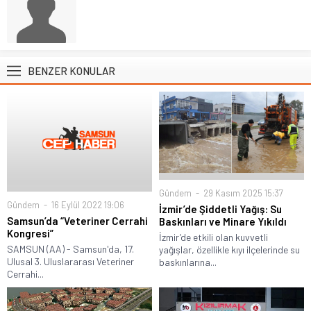
BENZER KONULAR
Gündem
29 Kasım 2025 15:37
Gündem
16 Eylül 2022 19:06
İzmir’de Şiddetli Yağış: Su
Samsun’da “Veteriner Cerrahi
Baskınları ve Minare Yıkıldı
Kongresi”
İzmir’de etkili olan kuvvetli
SAMSUN (AA) - Samsun'da, 17.
yağışlar, özellikle kıyı ilçelerinde su
Ulusal 3. Uluslararası Veteriner
baskınlarına...
Cerrahi...