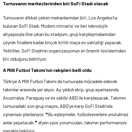
Turnuvanın merkezlerinden biri SoFi Stadı olacak
Turnuvanın dikkat çeken mekanlarından biri, Los Angeles’ta
bulunan SoFi Stadı. Modern mimarisi ve ileri teknolojik
altyapısıyla öne çıkan bu stadyum, grup karşılaşmalarından
çeyrek finallere kadar birçok kritik maça ev sahipliği yapacak.
Yetkililer, SoFi Stadı’nın organizasyonun en önemli tesislerinden
biri olduğunu belirtiyor.
A Milli Futbol Takımı’nın rakipleri belli oldu
Türkiye A Milli Futbol Takımı da turnuvada mücadele edecek
takımlar arasında yer alıyor. Ay-yıldızlı ekip, grup aşamasında
Avustralya, Paraguay ve ev sahibi ABD ile karşılaşacak. Takımın
turnuvadaki son grup maçını, ABD’ye karşı SoFi Stadı’nda
oynaması planlanıyor. ❝Bu eşleşmeler, futbolseverlere unutulmaz
anlar yaşatacak,❞ diyen spor yorumcuları, takımın performansını
merakla bekliyor.