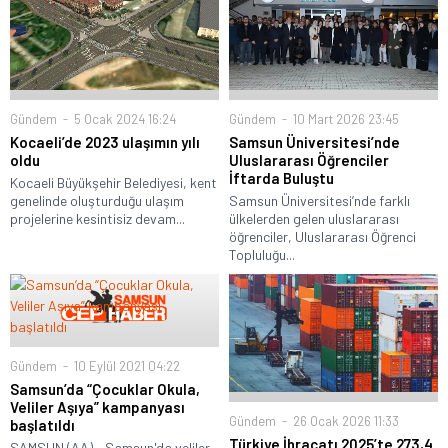
Gündem
5 Ocak 2024 16:24
Gündem
10 Mart 2026 23:45
Kocaeli’de 2023 ulaşımın yılı
Samsun Üniversitesi’nde
oldu
Uluslararası Öğrenciler
İftarda Buluştu
Kocaeli Büyükşehir Belediyesi, kent
genelinde oluşturduğu ulaşım
Samsun Üniversitesi’nde farklı
projelerine kesintisiz devam...
ülkelerden gelen uluslararası
öğrenciler, Uluslararası Öğrenci
Topluluğu...
Gündem
10 Eylül 2021 04:22
Samsun’da “Çocuklar Okula,
Veliler Aşıya” kampanyası
Gündem
26 Ocak 2026 11:33
başlatıldı
Türkiye İhracatı 2025’te 273,4
SAMSUN (AA) - Samsun'da veliler