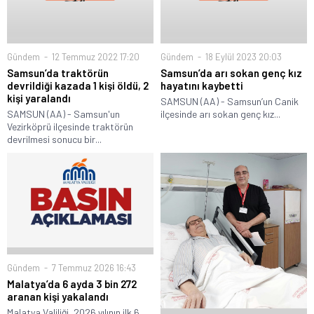
Gündem
12 Temmuz 2022 17:20
Gündem
18 Eylül 2023 20:03
Samsun’da traktörün
Samsun’da arı sokan genç kız
devrildiği kazada 1 kişi öldü, 2
hayatını kaybetti
kişi yaralandı
SAMSUN (AA) - Samsun’un Canik
SAMSUN (AA) - Samsun'un
ilçesinde arı sokan genç kız...
Vezirköprü ilçesinde traktörün
devrilmesi sonucu bir...
Gündem
7 Temmuz 2026 16:43
Malatya’da 6 ayda 3 bin 272
aranan kişi yakalandı
Malatya Valiliği, 2026 yılının ilk 6