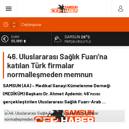
Ceylanpınar
Kars’ın tarihi mirası kültür turuyla tanıtıldı
Malatya Kültür Yolu Festivali Arslantepe’de başladı
SAMSUN
29°C
EURO
55,1881
PARÇALI BULUTLU
Bakan Yumaklı Kars’ta teşkilat üyeleriyle buluştu
ALTIN
Malatya Valisi Yavuz: 125 bin bağımsız bölüm inşa edildi
46. Uluslararası Sağlık Fuarı’na
6.660,55
katılan Türk firmalar
BİST
13.779,39
normalleşmeden memnun
DOLAR
47,7111
SAMSUN (AA) – Medikal Sanayi Kümelenme Derneği
(MEDİKÜM) Başkanı Dr. Ahmet Aydemir, 46'ncısı
gerçekleştirilen Uluslararası Sağlık Fuarı-Arab …