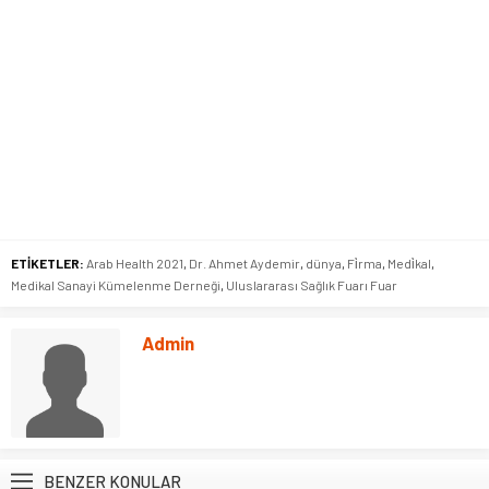
ETİKETLER:
Arab Health 2021
,
Dr. Ahmet Aydemir
,
dünya
,
Fi̇rma
,
Medi̇kal
,
Medikal Sanayi Kümelenme Derneği
,
Uluslararası Sağlık Fuarı Fuar
Admin
BENZER KONULAR