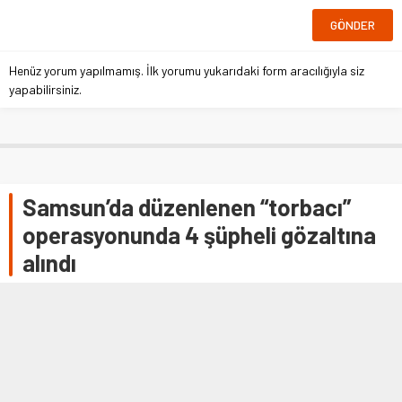
Henüz yorum yapılmamış. İlk yorumu yukarıdaki form aracılığıyla siz
yapabilirsiniz.
Samsun’da düzenlenen “torbacı”
operasyonunda 4 şüpheli gözaltına
alındı
SAMSUN (AA) – Samsun'da düzenlenen uyuşturucu
operasyonunda 4 kişi yakalandı. İl Emniyet Müdürlüğü
Narkotik Suçlarla Mücadele Şubesi …