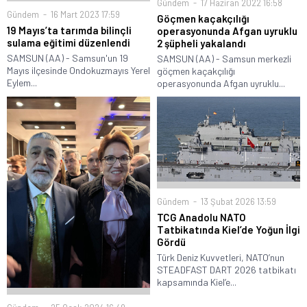
Gündem
17 Haziran 2022 16:58
Gündem
16 Mart 2023 17:59
Göçmen kaçakçılığı
19 Mayıs’ta tarımda bilinçli
operasyonunda Afgan uyruklu
sulama eğitimi düzenlendi
2 şüpheli yakalandı
SAMSUN (AA) - Samsun'un 19
SAMSUN (AA) - Samsun merkezli
Mayıs ilçesinde Ondokuzmayıs Yerel
göçmen kaçakçılığı
Eylem...
operasyonunda Afgan uyruklu...
Gündem
13 Şubat 2026 13:59
TCG Anadolu NATO
Tatbikatında Kiel’de Yoğun İlgi
Gördü
Türk Deniz Kuvvetleri, NATO’nun
STEADFAST DART 2026 tatbikatı
kapsamında Kiel’e...