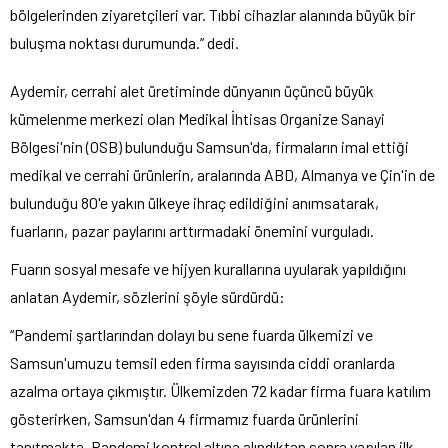
bölgelerinden ziyaretçileri var. Tıbbi cihazlar alanında büyük bir
buluşma noktası durumunda.” dedi.
Aydemir, cerrahi alet üretiminde dünyanın üçüncü büyük
kümelenme merkezi olan Medikal İhtisas Organize Sanayi
Bölgesi'nin (OSB) bulunduğu Samsun'da, firmaların imal ettiği
medikal ve cerrahi ürünlerin, aralarında ABD, Almanya ve Çin'in de
bulunduğu 80'e yakın ülkeye ihraç edildiğini anımsatarak,
fuarların, pazar paylarını arttırmadaki önemini vurguladı.
Fuarın sosyal mesafe ve hijyen kurallarına uyularak yapıldığını
anlatan Aydemir, sözlerini şöyle sürdürdü:
“Pandemi şartlarından dolayı bu sene fuarda ülkemizi ve
Samsun'umuzu temsil eden firma sayısında ciddi oranlarda
azalma ortaya çıkmıştır. Ülkemizden 72 kadar firma fuara katılım
gösterirken, Samsun'dan 4 firmamız fuarda ürünlerini
tanıtmakta. Pandemi kontrol altına alındıktan sonra yapılan ilk