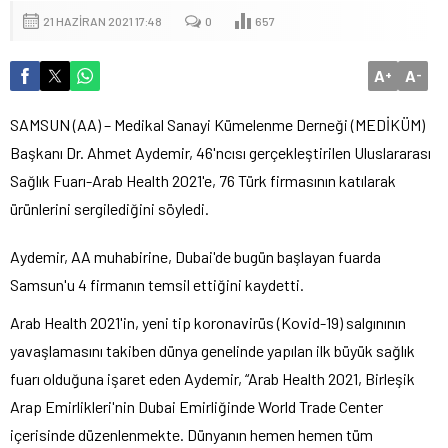
21 HAZIRAN 2021 17:48
0
657
A
A
+
-
SAMSUN (AA) – Medikal Sanayi Kümelenme Derneği (MEDİKÜM)
Başkanı Dr. Ahmet Aydemir, 46'ncısı gerçekleştirilen Uluslararası
Sağlık Fuarı-Arab Health 2021'e, 76 Türk firmasının katılarak
ürünlerini sergilediğini söyledi.
Aydemir, AA muhabirine, Dubai'de bugün başlayan fuarda
Samsun'u 4 firmanın temsil ettiğini kaydetti.
Arab Health 2021'in, yeni tip koronavirüs (Kovid-19) salgınının
yavaşlamasını takiben dünya genelinde yapılan ilk büyük sağlık
fuarı olduğuna işaret eden Aydemir, “Arab Health 2021, Birleşik
Arap Emirlikleri'nin Dubai Emirliğinde World Trade Center
içerisinde düzenlenmekte. Dünyanın hemen hemen tüm