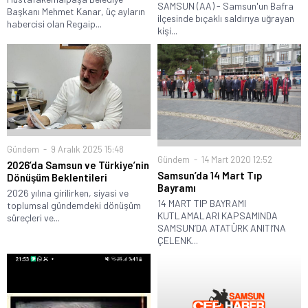
SAMSUN (AA) - Samsun'un Bafra
Başkanı Mehmet Kanar, üç ayların
ilçesinde bıçaklı saldırıya uğrayan
habercisi olan Regaip...
kişi...
Gündem
9 Aralık 2025 15:48
Gündem
14 Mart 2020 12:52
2026’da Samsun ve Türkiye’nin
Samsun’da 14 Mart Tıp
Dönüşüm Beklentileri
Bayramı
2026 yılına girilirken, siyasi ve
14 MART TIP BAYRAMI
toplumsal gündemdeki dönüşüm
KUTLAMALARI KAPSAMINDA
süreçleri ve...
SAMSUN’DA ATATÜRK ANITI’NA
ÇELENK...