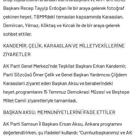
Başkanı Recep Tayyip Erdoğan ile bir araya gelerek fotoğraf
çekinen heyet, TBMM’deki temasları kapsamında Karaaslan,
Demircan, Yılmaz, Köktaş ve Kırcalı ile de bir araya gelerek
sohbet ettiler.
KANDEMİR, ÇELİK, KARAASLAN VE MİLLETVEKİLLERİNE
ZİYARETLER
AK Parti Genel Merkezi’nde Teşkilat Başkanı Erkan Kandemir,
Parti Sözcüsü Ömer Çelik ve Genel Başkan Yardımcısı Çiğdem
Karaaslan’ı ziyaret eden Başkan Aksu ve beraberindeki
heyet,programlarını 15 Temmuz Demokrasi Müzesi ve Beştepe
Millet Camii ziyaretleriyle tamamladı.
BAŞKAN AKSU: MEMNUNİYETLERİNİ İFADE ETTİLER
AK Parti Samsun İl Başkanı Ersan Aksu, Ankara programını
değerlendirirken, şu ifadeleri kullandı; “Cumhurbaşkanımız ve AK