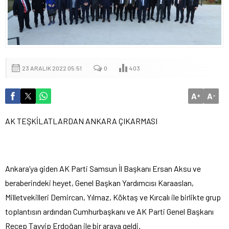
23 ARALIK 2022 05:51
0
403
A
A
+
-
AK TEŞKİLATLARDAN ANKARA ÇIKARMASI
Ankara’ya giden AK Parti Samsun İl Başkanı Ersan Aksu ve
beraberindeki heyet, Genel Başkan Yardımcısı Karaaslan,
Milletvekilleri Demircan, Yılmaz, Köktaş ve Kırcalı ile birlikte grup
toplantısın ardından Cumhurbaşkanı ve AK Parti Genel Başkanı
Recep Tayyip Erdoğan ile bir araya geldi.