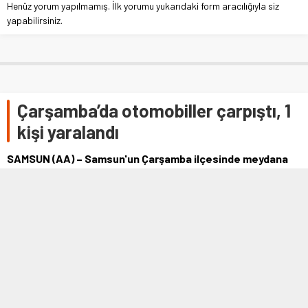
Henüz yorum yapılmamış. İlk yorumu yukarıdaki form aracılığıyla siz
yapabilirsiniz.
Çarşamba’da otomobiller çarpıştı, 1
kişi yaralandı
SAMSUN (AA) – Samsun'un Çarşamba ilçesinde meydana
gelen trafik kazasında 1 kişi yaralandı.C.G. idaresindeki 55
AAL 743 plakalı otomobil, Samsun-Ordu kara yolu Dörtyol
mevkisinde T.Y. idaresindeki 55 ATY 01 plakalı otomobille
çarpıştı.Kazada yaralanan…