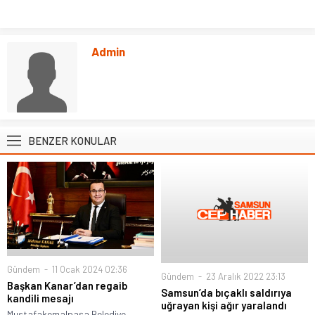
Admin
BENZER KONULAR
Gündem
11 Ocak 2024 02:36
Gündem
23 Aralık 2022 23:13
Başkan Kanar’dan regaib
Samsun’da bıçaklı saldırıya
kandili mesajı
uğrayan kişi ağır yaralandı
Mustafakemalpaşa Belediye