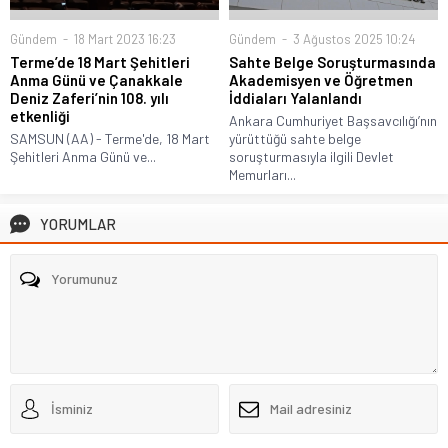
Gündem
18 Mart 2023 16:23
Gündem
3 Ağustos 2025 10:24
Terme’de 18 Mart Şehitleri
Sahte Belge Soruşturmasında
Anma Günü ve Çanakkale
Akademisyen ve Öğretmen
Deniz Zaferi’nin 108. yılı
İddiaları Yalanlandı
etkenliği
Ankara Cumhuriyet Başsavcılığı’nın
SAMSUN (AA) - Terme'de, 18 Mart
yürüttüğü sahte belge
Şehitleri Anma Günü ve...
soruşturmasıyla ilgili Devlet
Memurları...
YORUMLAR