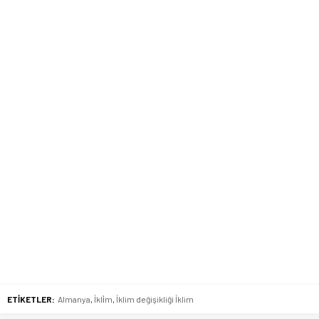
ETİKETLER:
Almanya
,
İkli̇m
,
İklim değişikliği İklim