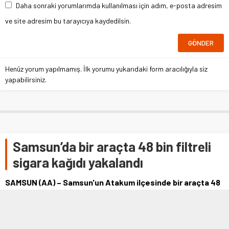
Daha sonraki yorumlarımda kullanılması için adım, e-posta adresim
ve site adresim bu tarayıcıya kaydedilsin.
Henüz yorum yapılmamış. İlk yorumu yukarıdaki form aracılığıyla siz
yapabilirsiniz.
Samsun’da bir araçta 48 bin filtreli
sigara kağıdı yakalandı
SAMSUN (AA) – Samsun'un Atakum ilçesinde bir araçta 48
bin 700 makaron (filtreli sigara kağıdı) ele geçirildi. İl
Emniyet Müdürlüğü …