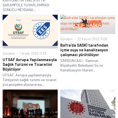
KAMYONETİN TAKLA ATTIP
ŞARAMPOLE YUVARLANMASI
SONUCU MEYDANA...
Gündem
22 Kasım 2022 11:06
Bafra’da SASKİ tarafından
içme suyu ve kanalizasyon
Gündem
1 Aralık 2025 17:39
çalışması yürütülüyor
UTSAF Avrupa Yapılanmasıyla
SAMSUN (AA) - Samsun
Sağlık Turizmi ve Ticaretini
Büyükşehir Belediyesi Su ve
Büyütüyor
Kanalizasyon İdaresi...
UTSAF, Avrupa yapılanmasıyla
Türkiye’nin sağlık turizmi ve ticaret
potansiyelini uluslararası...