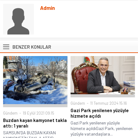
Admin
BENZER KONULAR
Gündem
11 Temmuz 2024 15:16
Gazi Park yenilenen yüzüyle
Gündem
19 Eylül 2021 09:15
hizmete açıldı
Buzdan kayan kamyonet takla
Gazi Park yenilenen yüzüyle
attı: 1 yaralı
hizmete açıldıGazi Park, yenilenen
SAMSUN'DA BUZDAN KAYAN
yüzüyle vatandaşlara...