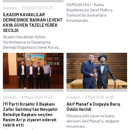
SAMSUN (AA) - Kamu
Gündem
25 Eylül 2023 13:23
Başdenetçisi Şeref Malkoç,
İLKADIM KAVAKLILAR
Samsun'da avukatlara
DERNEĞINDE BASKAN LEVENT
kurumlarıyla...
KAYA GÜVEN TAZELEYEREK
SECİLDI
İlkadım Kavaklılar Kültür,
Yardımlaşma ve Dayanışma
Derneği Olağanüstü Genel Kurulu,...
Gündem
8 Mayıs 2024 01:42
Gündem
3 Mart 2026 14:38
İYİ Parti Kırşehir İl Başkanı
Akif Manaf’a Doğayla Barış
Zafer Satılmış’tan Nevşehir
Ödülü Verildi
Belediye Başkanı seçilen
Dünyaca ünlü yazar ve barış
Rasim Arı’yı ziyaret ederek
aktivisti Akif Manaf’a, doğanın
tebrik etti
korunması...