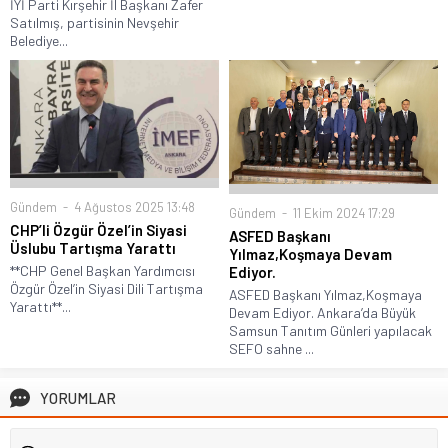
İYİ Parti Kırşehir İl Başkanı Zafer
Satılmış, partisinin Nevşehir
Belediye...
Gündem
4 Ağustos 2025 13:48
Gündem
11 Ekim 2024 17:29
CHP’li Özgür Özel’in Siyasi
ASFED Başkanı
Üslubu Tartışma Yarattı
Yılmaz,Koşmaya Devam
**CHP Genel Başkan Yardımcısı
Ediyor.
Özgür Özel’in Siyasi Dili Tartışma
ASFED Başkanı Yılmaz,Koşmaya
Yarattı**...
Devam Ediyor. Ankara’da Büyük
Samsun Tanıtım Günleri yapılacak
SEFO sahne ...
YORUMLAR