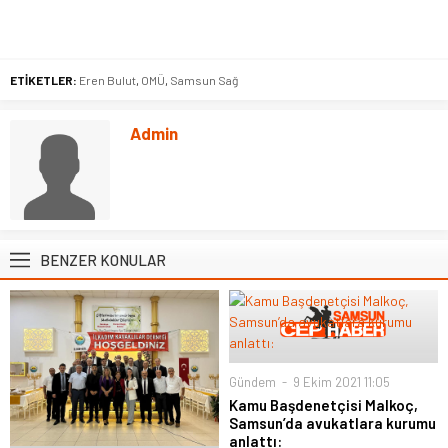
ETİKETLER:
Eren Bulut
,
OMÜ
,
Samsun Sağ
Admin
BENZER KONULAR
Gündem
9 Ekim 2021 11:05
Kamu Başdenetçisi Malkoç,
Samsun’da avukatlara kurumu
anlattı: