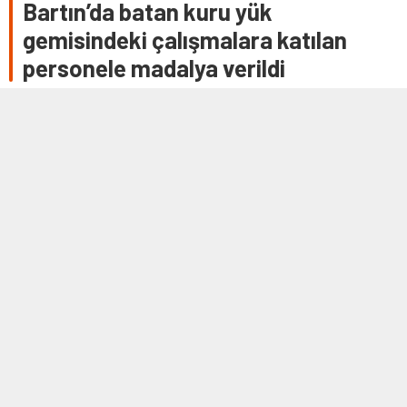
Bartın’da batan kuru yük
gemisindeki çalışmalara katılan
personele madalya verildi
BARTIN (AA) – İnkum açıklarında 17 Ocak 2021'de Palau
bayraklı “ARVIN” isimli kuru yük gemisinin batmasının
birinci yılında, arama kurtarma …
19 OCAK 2022 10:45
0
415
A
A
+
-