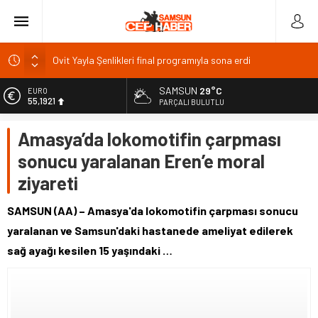
Ovit Yayla Şenlikleri final programıyla sona erdi
ÖSYM sınav sorularını 10 gün süreyle erişime açtı
Üniversiteden ayrılanlara yeniden öğrenim hakkı
SAMSUN
29°C
EURO
55,1921
BAL Ligi katılım ücreti 1 milyon TL: TFF’ye çağrı
PARÇALI BULUTLU
TFF 2026
ALTIN
Amasya’da lokomotifin çarpması
6.659,09
sonucu yaralanan Eren’e moral
BİST
13.779,39
ziyareti
DOLAR
47,7155
SAMSUN (AA) – Amasya'da lokomotifin çarpması sonucu
yaralanan ve Samsun'daki hastanede ameliyat edilerek
sağ ayağı kesilen 15 yaşındaki …