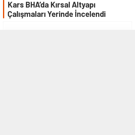
Kars BHA’da Kırsal Altyapı
Çalışmaları Yerinde İncelendi
16 AĞUSTOS 2025 16:59
0
2.765
A
A
+
-