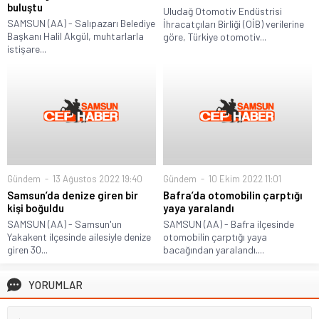
buluştu
Uludağ Otomotiv Endüstrisi
SAMSUN (AA) - Salıpazarı Belediye
İhracatçıları Birliği (OİB) verilerine
Başkanı Halil Akgül, muhtarlarla
göre, Türkiye otomotiv...
istişare...
Gündem
13 Ağustos 2022 19:40
Gündem
10 Ekim 2022 11:01
Samsun’da denize giren bir
Bafra’da otomobilin çarptığı
kişi boğuldu
yaya yaralandı
SAMSUN (AA) - Samsun'un
SAMSUN (AA) - Bafra ilçesinde
Yakakent ilçesinde ailesiyle denize
otomobilin çarptığı yaya
giren 30...
bacağından yaralandı....
YORUMLAR