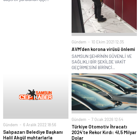
Gündem
10 Ekim 2021 12:35
AVM’den korona virüsü önlemi
SAMSUN ŞEHRİNİN GÜVENLİ VE
SAĞLIKLI BİR ŞEKİLDE VAKİT
GEÇİRMESİNİ BİRİNCİ...
Gündem
7 Ocak 2026 12:54
Gündem
6 Aralık 2022 18:56
Türkiye Otomotiv İhracatı
Salıpazarı Belediye Başkanı
2024’te Rekor Kırdı: 41,5 Milyar
Halil Akgül muhtarlarla
Dolar