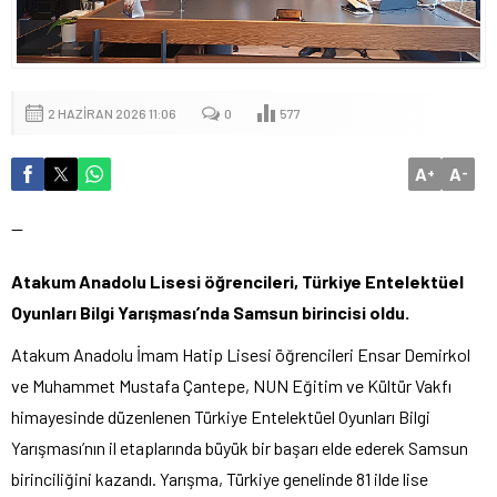
2 HAZIRAN 2026 11:06
0
577
A
A
+
-
—
Atakum Anadolu Lisesi öğrencileri, Türkiye Entelektüel
Oyunları Bilgi Yarışması’nda Samsun birincisi oldu.
Atakum Anadolu İmam Hatip Lisesi öğrencileri Ensar Demirkol
ve Muhammet Mustafa Çantepe, NUN Eğitim ve Kültür Vakfı
himayesinde düzenlenen Türkiye Entelektüel Oyunları Bilgi
Yarışması’nın il etaplarında büyük bir başarı elde ederek Samsun
birinciliğini kazandı. Yarışma, Türkiye genelinde 81 ilde lise