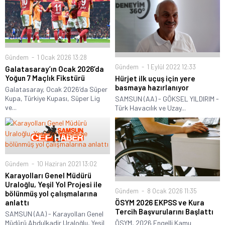
Gündem
1 Ocak 2026 13:28
Gündem
1 Eylül 2022 12:33
Galatasaray’ın Ocak 2026’da
Yoğun 7 Maçlık Fikstürü
Hürjet ilk uçuş için yere
basmaya hazırlanıyor
Galatasaray, Ocak 2026’da Süper
Kupa, Türkiye Kupası, Süper Lig
SAMSUN (AA) - GÖKSEL YILDIRIM -
ve...
Türk Havacılık ve Uzay...
Gündem
10 Haziran 2021 13:02
Karayolları Genel Müdürü
Uraloğlu, Yeşil Yol Projesi ile
Gündem
8 Ocak 2026 11:35
bölünmüş yol çalışmalarına
anlattı
ÖSYM 2026 EKPSS ve Kura
Tercih Başvurularını Başlattı
SAMSUN (AA) - Karayolları Genel
Müdürü Abdulkadir Uraloğlu, Yeşil
ÖSYM, 2026 Engelli Kamu