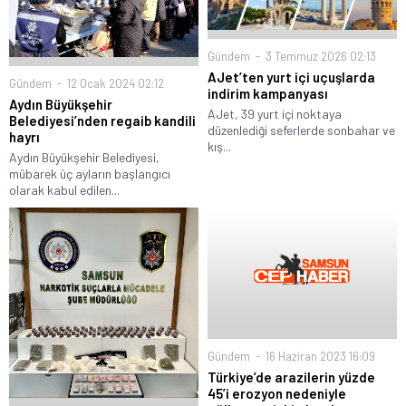
Gündem
3 Temmuz 2026 02:13
AJet’ten yurt içi uçuşlarda
Gündem
12 Ocak 2024 02:12
indirim kampanyası
Aydın Büyükşehir
AJet, 39 yurt içi noktaya
Belediyesi’nden regaib kandili
düzenlediği seferlerde sonbahar ve
hayrı
kış...
Aydın Büyükşehir Belediyesi,
mübarek üç ayların başlangıcı
olarak kabul edilen...
Gündem
16 Haziran 2023 16:09
Türkiye’de arazilerin yüzde
45’i erozyon nedeniyle