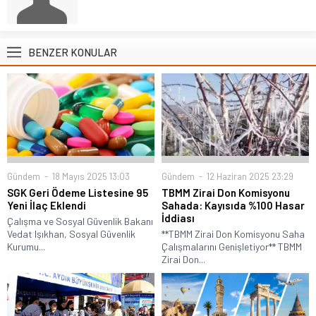
BENZER KONULAR
Gündem
18 Mayıs 2025 13:03
Gündem
12 Haziran 2025 23:29
SGK Geri Ödeme Listesine 95
TBMM Zirai Don Komisyonu
Yeni İlaç Eklendi
Sahada: Kayısıda %100 Hasar
İddiası
Çalışma ve Sosyal Güvenlik Bakanı
Vedat Işıkhan, Sosyal Güvenlik
**TBMM Zirai Don Komisyonu Saha
Kurumu...
Çalışmalarını Genişletiyor** TBMM
Zirai Don...