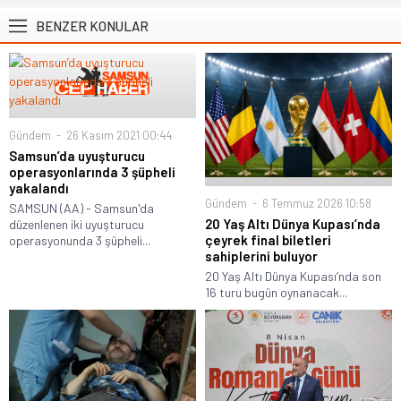
BENZER KONULAR
Gündem
26 Kasım 2021 00:44
Samsun’da uyuşturucu
operasyonlarında 3 şüpheli
yakalandı
Gündem
6 Temmuz 2026 10:58
SAMSUN (AA) - Samsun'da
20 Yaş Altı Dünya Kupası’nda
düzenlenen iki uyuşturucu
çeyrek final biletleri
operasyonunda 3 şüpheli...
sahiplerini buluyor
20 Yaş Altı Dünya Kupası’nda son
16 turu bugün oynanacak...