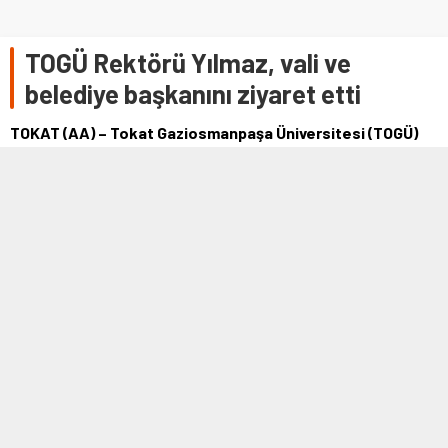
TOGÜ Rektörü Yılmaz, vali ve
belediye başkanını ziyaret etti
TOKAT (AA) – Tokat Gaziosmanpaşa Üniversitesi (TOGÜ)
Rektörü Prof. Dr. Fatih Yılmaz, Tokat Valisi Numan
Hatipoğlu ve Belediye Başkanı Eyüp Eroğlu'nu ziyaret
etti.Rektör Yılmaz, valilik makamında gerçekleşen
ziyarette karşılıklı fikir alışverişinde bul…