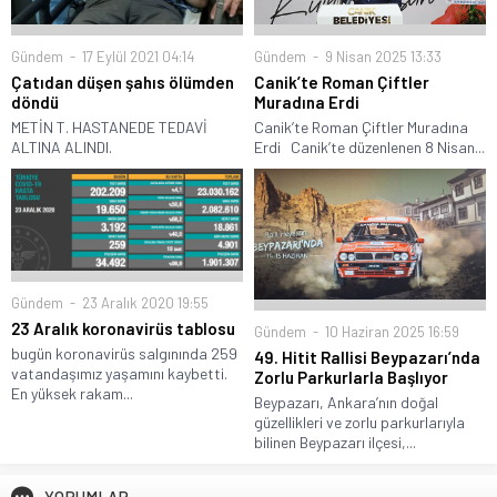
Gündem
17 Eylül 2021 04:14
Gündem
9 Nisan 2025 13:33
Çatıdan düşen şahıs ölümden
Canik’te Roman Çiftler
döndü
Muradına Erdi
METİN T. HASTANEDE TEDAVİ
Canik’te Roman Çiftler Muradına
ALTINA ALINDI.
Erdi Canik’te düzenlenen 8 Nisan...
Gündem
23 Aralık 2020 19:55
23 Aralık koronavirüs tablosu
Gündem
10 Haziran 2025 16:59
bugün koronavirüs salgınında 259
49. Hitit Rallisi Beypazarı’nda
vatandaşımız yaşamını kaybetti.
Zorlu Parkurlarla Başlıyor
En yüksek rakam...
Beypazarı, Ankara’nın doğal
güzellikleri ve zorlu parkurlarıyla
bilinen Beypazarı ilçesi,...
YORUMLAR