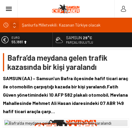
Şanlıurfa Milletvekili: Kazanan Türkiye olacak
İSDEMİR’in 2026 ilk yarı yatırımları büyük ivme kazandı
SAMSUN
29°C
EURO
55,1881
Trabzonspor’da kombine satışında rekor: 18 bin
PARÇALI BULUTLU
Van’da Sahil Yolu kavşak düzenlemesi tamamlandı
ALTIN
Bafra’da meydana gelen trafik
6.660,55
Van Gölü’ne 4 yeni ücretsiz halk plajı yapılacak
kazasında bir kişi yaralandı
BİST
13.779,39
SAMSUN (AA) – Samsun'un Bafra ilçesinde hafif ticari araç
DOLAR
ile otomobilin çarpıştığı kazada bir kişi yaralandı.Fatih
47,7111
Güven yönetimindeki 10 AFP 582 plakalı otomobil, Mevlana
Mahallesinde Mehmet Ali Hasan idaresindeki 07 ABR 149
hafif ticari araçla çarp…