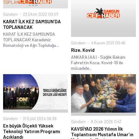
Gündem
23 Ekim 2022 00:07
KARAT İLK KEZ SAMSUN’DA
TOPLANACAK
KARAT İLK KEZ SAMSUN’DA
TOPLANACAK! Karadeniz
Gündem
4 Kasım 2021 00:46
Romatoloji ve Ağrı Topluluğu...
Rize, Kovid
ANKARA (AA) - Sağlık Bakanı
Fahrettin Koca, Kovid-19 ile
mücadele...
Gündem
21 Eylül 2024 06:39
Gündem
8 Ocak 2026 11:47
En büyük Ölçekli Yüksek
KAVSİYAD 2026 Yılının İlk
Teknoloji Yatırım Programı
Toplantısını Mustafa Umar’ın
Açıklandı