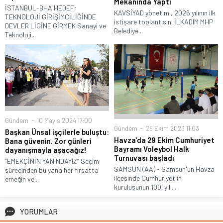
Mekanında Yaptı
İSTANBUL-BHA HEDEF;
KAVSİYAD yönetimi, 2026 yılının ilk
TEKNOLOJİ GİRİŞİMCİLİĞİNDE
istişare toplantısını İLKADIM MHP
DEVLER LİGİNE GİRMEK Sanayi ve
Belediye...
Teknoloji...
Gündem
10 Mayıs 2024 17:00
Gündem
25 Ekim 2023 11:03
Başkan Ünsal işçilerle buluştu:
Havza’da 29 Ekim Cumhuriyet
Bana güvenin. Zor günleri
Bayramı Voleybol Halk
dayanışmayla aşacağız!
Turnuvası başladı
“EMEKÇİNİN YANINDAYIZ” Seçim
SAMSUN (AA) - Samsun'un Havza
sürecinden bu yana her fırsatta
ilçesinde Cumhuriyet'in
emeğin ve...
kuruluşunun 100. yılı...
YORUMLAR