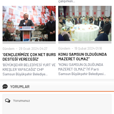
çalışırken...
Gündem
19 Şubat 2024 01:16
Gündem
29 Ocak 2024 04:27
KONU SAMSUN OLDUĞUNDA
‘GENÇLERİMİZE ÇOK NET BURS
MAZERET OLMAZ’’
DESTEĞİ VERECEĞİZ’
‘’KONU SAMSUN OLDUĞUNDA
‘BÜYÜKŞEHİR BELEDİYESİ YURT VE
MAZERET OLMAZ’’ İYİ Parti
KREŞLER YAPACAĞIZ’ CHP
Samsun Büyükşehir Belediyesi...
Samsun Büyükşehir Belediye...
YORUMLAR