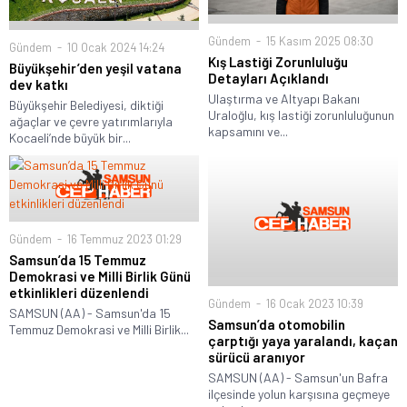
Gündem
15 Kasım 2025 08:30
Gündem
10 Ocak 2024 14:24
Kış Lastiği Zorunluluğu
Büyükşehir’den yeşil vatana
Detayları Açıklandı
dev katkı
Ulaştırma ve Altyapı Bakanı
Büyükşehir Belediyesi, diktiği
Uraloğlu, kış lastiği zorunluluğunun
ağaçlar ve çevre yatırımlarıyla
kapsamını ve...
Kocaeli’nde büyük bir...
Gündem
16 Temmuz 2023 01:29
Samsun’da 15 Temmuz
Demokrasi ve Milli Birlik Günü
etkinlikleri düzenlendi
Gündem
16 Ocak 2023 10:39
SAMSUN (AA) - Samsun'da 15
Samsun’da otomobilin
Temmuz Demokrasi ve Milli Birlik...
çarptığı yaya yaralandı, kaçan
sürücü aranıyor
SAMSUN (AA) - Samsun'un Bafra
ilçesinde yolun karşısına geçmeye