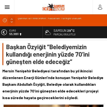
İSDEMİR’in 2026 ilk yarı yatırımları büyük ivme kazandı
Trabzonspor’da kombine satışında rekor: 18 bin
SAMSUN
29°C
ALTIN
6.660,55
Van’da Sahil Yolu kavşak düzenlemesi tamamlandı
PARÇALI BULUTLU
Van Gölü’ne 4 yeni ücretsiz halk plajı yapılacak
BİST
Başkan Özyiğit “Belediyemizin
13.779,39
Şanlıurfa Milletvekili: Kazanan Türkiye olacak
kullandığı enerjinin yüzde 70’ini
DOLAR
47,7111
güneşten elde edeceğiz”
EURO
55,1881
Mersin Yenişehir Belediyesi tarafından bu yıl ikincisi
düzenlenen Enerji Günleri’nde konuşan Yenişehir Belediye
Başkanı Abdullah Özyiğit, Belediye olarak kullandıkları
enerjinin yüzde 70’ini güneşten elde edecekleri projeyi
kısa sürede hayata geçireceklerini söyledi.