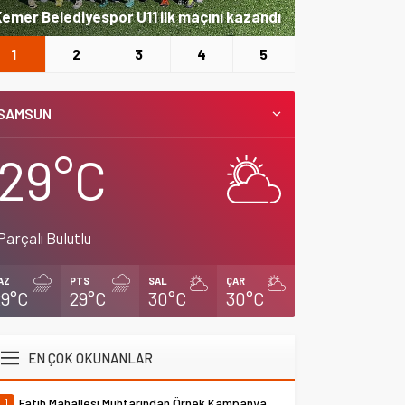
emer Belediyespor U11 ilk maçını kazandı
Büyükşehir’den
1
2
3
4
5
SAMSUN
29°C
Parçalı Bulutlu
AZ
PTS
SAL
ÇAR
29°C
29°C
30°C
30°C
EN ÇOK OKUNANLAR
1
Fatih Mahallesi Muhtarından Örnek Kampanya