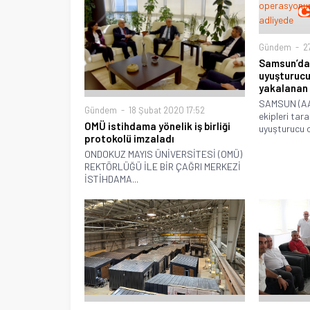
Gündem
27
Samsun’da
uyuşturuc
yakalanan 
SAMSUN (AA
Gündem
18 Şubat 2020 17:52
ekipleri tar
OMÜ istihdama yönelik iş birliği
uyuşturucu 
protokolü imzaladı
ONDOKUZ MAYIS ÜNİVERSİTESİ (OMÜ)
REKTÖRLÜĞÜ İLE BİR ÇAĞRI MERKEZİ
İSTİHDAMA...