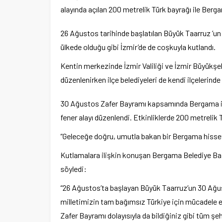
alayında açılan 200 metrelik Türk bayrağı ile Berg
26 Ağustos tarihinde başlatılan Büyük Taarruz ’un 
ülkede olduğu gibi İzmir’de de coşkuyla kutlandı.
Kentin merkezinde İzmir Valiliği ve İzmir Büyükşeh
düzenlenirken ilçe belediyeleri de kendi ilçelerind
30 Ağustos Zafer Bayramı kapsamında Bergama il
fener alayı düzenlendi. Etkinliklerde 200 metrelik T
“Geleceğe doğru, umutla bakan bir Bergama hisset
Kutlamalara ilişkin konuşan Bergama Belediye Başk
söyledi:
“26 Ağustos’ta başlayan Büyük Taarruz’un 30 Ağu
milletimizin tam bağımsız Türkiye için mücadele e
Zafer Bayramı dolayısıyla da bildiğiniz gibi tüm şe
Ege Üniversitesi Spor Kulübüne 