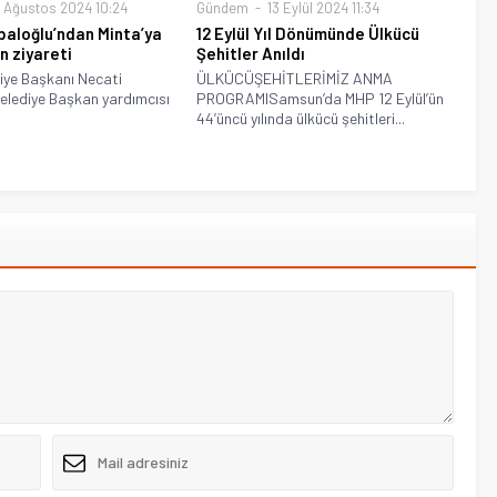
 Ağustos 2024 10:24
Gündem
13 Eylül 2024 11:34
aloğlu’ndan Minta’ya
12 Eylül Yıl Dönümünde Ülkücü
un ziyareti
Şehitler Anıldı
iye Başkanı Necati
ÜLKÜCÜŞEHİTLERİMİZ ANMA
elediye Başkan yardımcısı
PROGRAMISamsun’da MHP 12 Eylül’ün
44’üncü yılında ülkücü şehitleri...