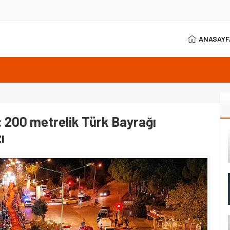
ANASAYF
e kapattı: Güncel fiyatlar
 uyarısı
z ezgileri yankılandı
 200 metrelik Türk Bayrağı
çi atamaları
ı