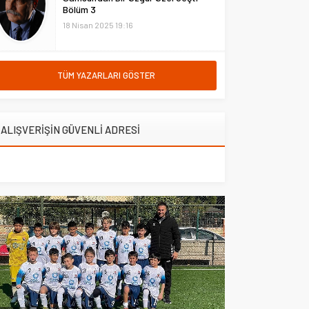
Bölüm 3
yılında öğrenimlerine yeniden
başlayabilecek. Terör, kasten
18 Nisan 2025 19:16
öldürme,...
TÜM YAZARLARI GÖSTER
ALIŞVERİŞİN GÜVENLİ ADRESİ