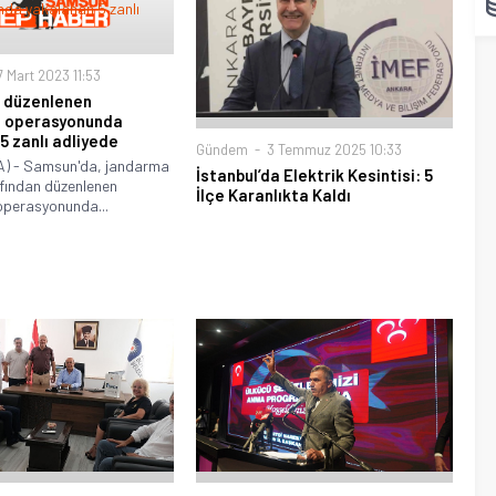
 Mart 2023 11:53
 düzenlenen
u operasyonunda
5 zanlı adliyede
Gündem
3 Temmuz 2025 10:33
) - Samsun'da, jandarma
İstanbul’da Elektrik Kesintisi: 5
afından düzenlenen
İlçe Karanlıkta Kaldı
operasyonunda...