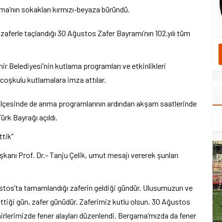
ama’nın sokakları kırmızı-beyaza büründü.
zaferle taçlandığı 30 Ağustos Zafer Bayramı’nın 102.yılı tüm
ir Belediyesi’nin kutlama programları ve etkinlikleri
e coşkulu kutlamalara imza attılar.
çesinde de anma programlarının ardından akşam saatlerinde
ürk Bayrağı açıldı.
tik”
anı Prof. Dr.- Tanju Çelik, umut mesajı vererek şunları
stos’ta tamamlandığı zaferin geldiği gündür. Ulusumuzun ve
ttiği gün, zafer günüdür. Zaferimiz kutlu olsun. 30 Ağustos
hirlerimizde fener alayları düzenlendi. Bergama’mızda da fener
yeni