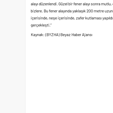
alayı düzenlendi. Güzel bir fener alayı sonra mut
merkez tahsis edildi
bizlere. Bu fener alayında yaklaşık 200 metre uzun
içerisinde, neşe içerisinde, zafer kutlaması yapıld
gerçekleşti.”
Kaynak: (BYZHA) Beyaz Haber Ajansı