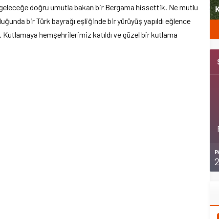
lu, geleceğe doğru umutla bakan bir Bergama hissettik. Ne mutlu
Şubat’ta spor ve heyecan var
K
luğunda bir Türk bayrağı eşliğinde bir yürüyüş yapıldı eğlence
ı. Kutlamaya hemşehrilerimiz katıldı ve güzel bir kutlama
P