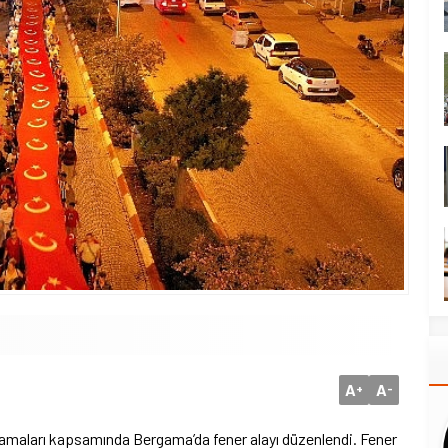
A
A
+
-
lamaları kapsamında Bergama’da fener alayı düzenlendi. Fener