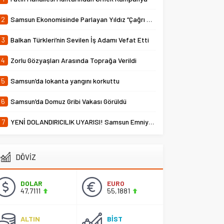
2
Samsun Ekonomisinde Parlayan Yıldız “Çağrı Temper”
3
Balkan Türkleri’nin Sevilen İş Adamı Vefat Etti
4
Zorlu Gözyaşları Arasında Toprağa Verildi
5
Samsun’da lokanta yangını korkuttu
6
Samsun’da Domuz Gribi Vakası Görüldü
7
YENİ DOLANDIRICILIK UYARISI! Samsun Emniyet Müdürlüğü Uyardı
DÖVİZ
DOLAR
EURO
47,7111
55,1881
ALTIN
BİST