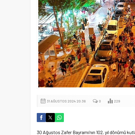
31 AĞUSTOS 2024 20:36
0
229
30 Ağustos Zafer Bayramı’nın 102. yıl dönümü kut