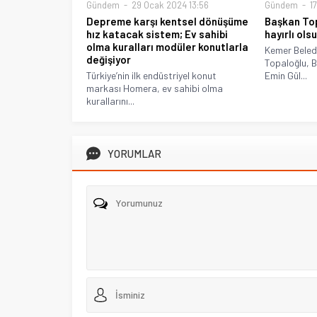
Gündem
29 Ocak 2024 13:56
Gündem
17
Depreme karşı kentsel dönüşüme
Başkan Top
hız katacak sistem; Ev sahibi
hayırlı ols
olma kuralları modüler konutlarla
Kemer Beled
değişiyor
Topaloğlu, B
Türkiye’nin ilk endüstriyel konut
Emin Gül...
markası Homera, ev sahibi olma
kurallarını...
YORUMLAR