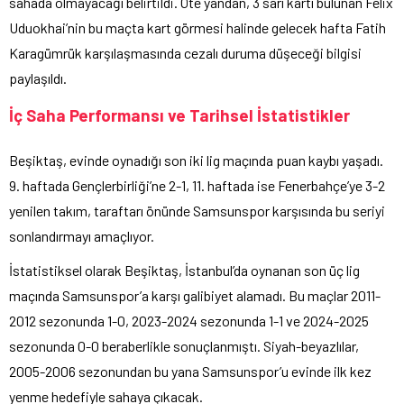
sahada olmayacağı belirtildi. Öte yandan, 3 sarı kartı bulunan Felix
Uduokhai’nin bu maçta kart görmesi halinde gelecek hafta Fatih
Karagümrük karşılaşmasında cezalı duruma düşeceği bilgisi
paylaşıldı.
İç Saha Performansı ve Tarihsel İstatistikler
Beşiktaş, evinde oynadığı son iki lig maçında puan kaybı yaşadı.
9. haftada Gençlerbirliği’ne 2-1, 11. haftada ise Fenerbahçe’ye 3-2
yenilen takım, taraftarı önünde Samsunspor karşısında bu seriyi
sonlandırmayı amaçlıyor.
İstatistiksel olarak Beşiktaş, İstanbul’da oynanan son üç lig
maçında Samsunspor’a karşı galibiyet alamadı. Bu maçlar 2011-
2012 sezonunda 1-0, 2023-2024 sezonunda 1-1 ve 2024-2025
sezonunda 0-0 beraberlikle sonuçlanmıştı. Siyah-beyazlılar,
2005-2006 sezonundan bu yana Samsunspor’u evinde ilk kez
yenme hedefiyle sahaya çıkacak.