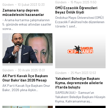
Gündem
15 Mayıs 2025 11:50
Gündem
10 Şubat 2023 12:33
OMÜ Eczacılık Öğrencileri
Zamana karşı deprem
Beyaz Önlük Giydi
mücadelesini kazananlar
Ondokuz Mayıs Üniversitesi (OMÜ)
- Arama kurtarma çalışmalarının
Eczacılık Fakültesi’nde düzenlenen
5. gününde enkaz altından saatler
törenle 1. sınıf...
sonra...
Gündem
30 Aralık 2025 13:01
Gündem
25 Mart 2023 12:53
AK Parti Kavak İlçe Başkanı
Yakakent Belediye Başkanı
Onur Bakır’dan 2026 Mesajı
Kıyma, depremzede ailelerle
AK Parti Kavak İlçe Başkanı Onur
iftarda buluştu
Bakır, 2026 yılına ilişkin...
SAMSUN (AA) - Samsun'un
Yakakent Belediye Başkanı Hüseyin
Kıyma, Kahramanmaraş...