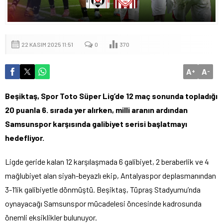
22 KASIM 2025 11:51
0
370
A
A
+
-
Beşiktaş, Spor Toto Süper Lig’de 12 maç sonunda topladığı
20 puanla 6. sırada yer alırken, milli aranın ardından
Samsunspor karşısında galibiyet serisi başlatmayı
hedefliyor.
Ligde geride kalan 12 karşılaşmada 6 galibiyet, 2 beraberlik ve 4
mağlubiyet alan siyah-beyazlı ekip, Antalyaspor deplasmanından
3-1’lik galibiyetle dönmüştü. Beşiktaş, Tüpraş Stadyumu’nda
oynayacağı Samsunspor mücadelesi öncesinde kadrosunda
önemli eksiklikler bulunuyor.