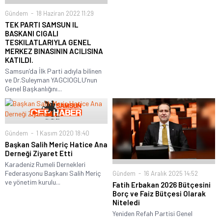
Gündem
18 Haziran 2022 11:29
TEK PARTI SAMSUN IL
BASKANI CIGALI
TESKILATLARIYLA GENEL
MERKEZ BINASININ ACILISINA
KATILDI.
Samsun’da İlk Parti adıyla bilinen
ve Dr.Suleyman YAGCIOGLU’nun
Genel Başkanlığını...
Gündem
1 Kasım 2020 18:40
Başkan Salih Meriç Hatice Ana
Derneği Ziyaret Etti
Karadeniz Rumeli Dernekleri
Federasyonu Başkanı Salih Meriç
Gündem
16 Aralık 2025 14:52
ve yönetim kurulu...
Fatih Erbakan 2026 Bütçesini
Borç ve Faiz Bütçesi Olarak
Niteledi
Yeniden Refah Partisi Genel