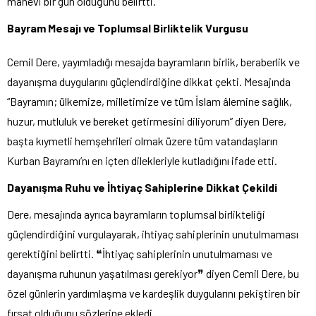
manevi bir gün olduğunu belirtti.
Bayram Mesajı ve Toplumsal Birliktelik Vurgusu
Cemil Dere, yayımladığı mesajda bayramların birlik, beraberlik ve
dayanışma duygularını güçlendirdiğine dikkat çekti. Mesajında
“Bayramın; ülkemize, milletimize ve tüm İslam âlemine sağlık,
huzur, mutluluk ve bereket getirmesini diliyorum” diyen Dere,
başta kıymetli hemşehrileri olmak üzere tüm vatandaşların
Kurban Bayramı’nı en içten dilekleriyle kutladığını ifade etti.
Dayanışma Ruhu ve İhtiyaç Sahiplerine Dikkat Çekildi
Dere, mesajında ayrıca bayramların toplumsal birlikteliği
güçlendirdiğini vurgulayarak, ihtiyaç sahiplerinin unutulmaması
gerektiğini belirtti. ❝İhtiyaç sahiplerinin unutulmaması ve
dayanışma ruhunun yaşatılması gerekiyor❞ diyen Cemil Dere, bu
özel günlerin yardımlaşma ve kardeşlik duygularını pekiştiren bir
fırsat olduğunu sözlerine ekledi.