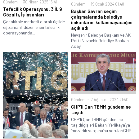
Gündem
30 Nisan 2025 16:41
Gündem
19 Ocak 2024 01:48
Tefecilik Operasyonu: 3 İl, 9
Başkan Savran seçim
Gözaltı, İş İnsanları
çalışmalarında belediye
Çanakkale merkezli olarak üç ilde
imkanlarını kullanmayacağını
eş zamanlı düzenlenen tefecilik
açıkladı
operasyonunda...
Nevşehir Belediye Başkanı ve AK
Parti Nevşehir Belediye Başkan
Adayı...
Gündem
7 Ağustos 2024 21:50
CHP’li Çan TBMM gündemine
taşıdı
CHP’li Çan TBMM gündemine
taşıdıİçişleri Bakanı Yerlikaya’ya
‘mezarlık vurgunu’nu sorularıCHP...