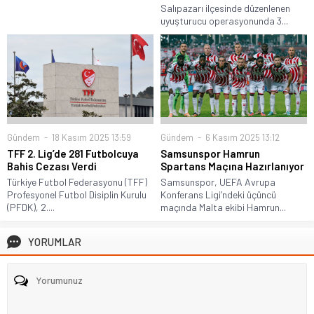
Salıpazarı ilçesinde düzenlenen
uyuşturucu operasyonunda 3...
Gündem
18 Kasım 2025 13:59
Gündem
6 Kasım 2025 13:12
TFF 2. Lig’de 281 Futbolcuya
Samsunspor Hamrun
Bahis Cezası Verdi
Spartans Maçına Hazırlanıyor
Türkiye Futbol Federasyonu (TFF)
Samsunspor, UEFA Avrupa
Profesyonel Futbol Disiplin Kurulu
Konferans Ligi’ndeki üçüncü
(PFDK), 2....
maçında Malta ekibi Hamrun...
YORUMLAR