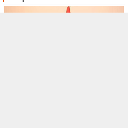
7 ARALIK 2025 14:13
0
506
A
A
+
-
Kırıkkale’nin Karakeçili ilçesine yapılması planlanan 2.000
kişilik Cezaevi Kampüsü projesinin ihale tarihi 12 Ocak