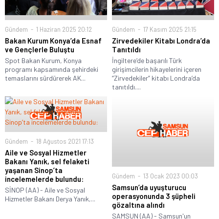
Gündem
1 Haziran 2025 20:12
Gündem
17 Kasım 2025 21:15
Bakan Kurum Konya’da Esnaf
Zirvedekiler Kitabı Londra’da
ve Gençlerle Buluştu
Tanıtıldı
Spot Bakan Kurum, Konya
İngiltere’de başarılı Türk
programı kapsamında şehirdeki
girişimcilerin hikayelerini içeren
temaslarını sürdürerek AK...
“Zirvedekiler” kitabı Londra’da
tanıtıldı....
Gündem
18 Ağustos 2021 17:13
Aile ve Sosyal Hizmetler
Bakanı Yanık, sel felaketi
yaşanan Sinop’ta
Gündem
13 Ocak 2023 00:03
incelemelerde bulundu:
Samsun’da uyuşturucu
SİNOP (AA) - Aile ve Sosyal
operasyonunda 3 şüpheli
Hizmetler Bakanı Derya Yanık,...
gözaltına alındı
SAMSUN (AA) - Samsun'un