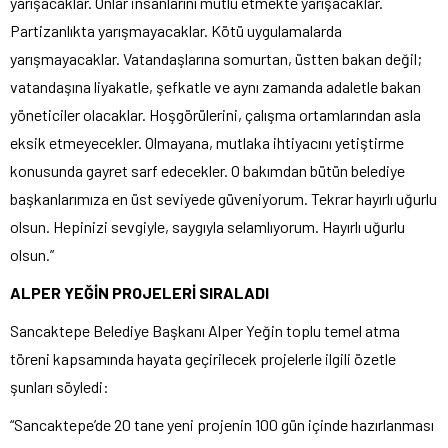
yarışacaklar. Onlar insanlarını mutlu etmekte yarışacaklar.
Partizanlıkta yarışmayacaklar. Kötü uygulamalarda
yarışmayacaklar. Vatandaşlarına somurtan, üstten bakan değil;
vatandaşına liyakatle, şefkatle ve aynı zamanda adaletle bakan
yöneticiler olacaklar. Hoşgörülerini, çalışma ortamlarından asla
eksik etmeyecekler. Olmayana, mutlaka ihtiyacını yetiştirme
konusunda gayret sarf edecekler. O bakımdan bütün belediye
başkanlarımıza en üst seviyede güveniyorum. Tekrar hayırlı uğurlu
olsun. Hepinizi sevgiyle, saygıyla selamlıyorum. Hayırlı uğurlu
olsun.”
ALPER YEĞİN PROJELERİ SIRALADI
Sancaktepe Belediye Başkanı Alper Yeğin toplu temel atma
töreni kapsamında hayata geçirilecek projelerle ilgili özetle
şunları söyledi:
“Sancaktepe’de 20 tane yeni projenin 100 gün içinde hazırlanması