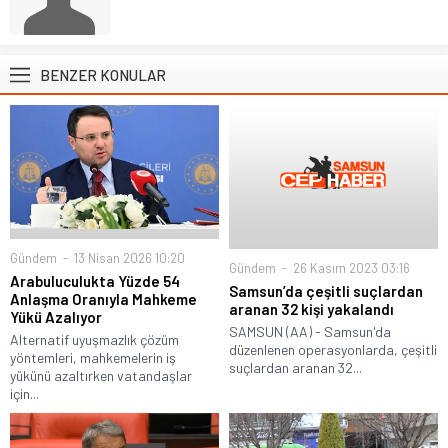
BENZER KONULAR
Gündem
13 Nisan 2026 10:20
Gündem
26 Kasım 2023 03:16
Arabuluculukta Yüzde 54
Samsun’da çeşitli suçlardan
Anlaşma Oranıyla Mahkeme
aranan 32 kişi yakalandı
Yükü Azalıyor
SAMSUN (AA) - Samsun'da
Alternatif uyuşmazlık çözüm
düzenlenen operasyonlarda, çeşitli
yöntemleri, mahkemelerin iş
suçlardan aranan 32...
yükünü azaltırken vatandaşlar
için...