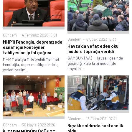
Gündem
4 Temmuz 2026 15:01
Gündem
8 Ocak 2023 16:33
MHP’li Fendoğlu, depremzede
Havza’da vefat eden okul
esnaf için konteyner
müdürü toprağa verildi
tahliyesine iptal çağrısı
SAMSUN (AA) - Havza ilçesinde
MHP Malatya Milletvekili Mehmet
geçirdiği kalp krizi nedeniyle
Fendoğlu, deprem bölgesinde iş
hayatını...
yerleri teslim...
Gündem
13 Ekim 2021 07:21
Gündem
30 Mayıs 2022 21:26
Bıçaklı saldırıda hastanelik
oldu
İL TARIM MÜDÜRLÜĞÜNDE