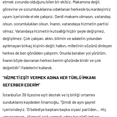
etmek zorunda olduğunu bilen bir ekibiz. Makamına değil,
görevine ve sorumluluklarına odaklanan herkesle bu kardeşimiz
uyum içerisinde el ele çalışırız. Derdi makamı olmasın, vatandaş
olsun, sorumlulukları olsun. İnanın, vatandaşa hizmetin partisi
olmaz. Vatandaşa hizmetin kutsallığı hiçbir şeyle değişmez,
değişilmez. Çok çalışan, aklın, bilimin ve adaletin yolundan
ayrılmayan birkaç kişinin değil; halkın, milletinin sözünü dinleyen
herkes de ben gönülden çalışırım. Onunla beraber yol yürürüm.
İnanın böyle davranan herkes benim gözünde birdir ve çok
değerlidir” ifadelerini kullandı.
“HİZMETİ EŞİT VERMEK ADINA HER TÜRLÜ İMKANI
SEFERBER EDERİM”
İstanbul’un 39 ilçesine eşit destek ve iş birliği ortamını
sunduklarını kaydeden İmamoğlu, “Şimdi de aynı gayret
içerisindeyiz. 13 belediye başkanı başka siyasi partiden… Hiç
umursamam. Hizmeti eşit vermek adına her türlü imkanı