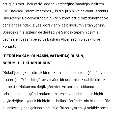
ettiği hizmeti, hak ettiği değeri vereceğine inandığını belirten
İBB Başkanı Ekrem İmamoğlu, “İş disiplinini ve ahlakını, İstanbul
Büyükşehir Belediyesi’nde birlikte hizmet ettiğimiz dönemde ve
daha öncesindeki siyasi görevlerini de biliyorum ve tanıyorum.
Göreceksiniz sizlerin de desteğiyle Sancaktepe’nin gelmiş
geçmiş en başarılı belediye başkanı Alper Yeğin olacak” diye
konuştu.
“DERDİ MAKAMI OLMASIN, VATANDAŞ OLSUN,
SORUMLULUKLARI OLSUN”
“Belediye başkanı olmak bir makam sahibi olmak değildir” diyen
İmamoğlu, “Yüce bir görev ve yüce bir sorumluluk sahibi olmak
demektir. Makamına değil, görevine ve sorumluluklarına
odaklananlar en güzel makama zaten kavuşurlar. İnanın hiçbir
şeyle değişmeyecek bir biçimde halkın gönlünde taht kurarlar. Biz
bu anlayış içinde çalışan bir ekibiz. Bu anlayışı en iyi şekilde temsil