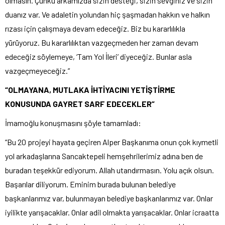
olmasın. Çünkü arkamızda sizin desteği, sizin sevginiz ve sizin
duanız var. Ve adaletin yolundan hiç şaşmadan hakkın ve halkın
rızası için çalışmaya devam edeceğiz. Biz bu kararlılıkla
yürüyoruz. Bu kararlılıktan vazgeçmeden her zaman devam
edeceğiz söylemeye, ‘Tam Yol İleri’ diyeceğiz. Bunlar asla
vazgeçmeyeceğiz.”
“OLMAYANA, MUTLAKA İHTİYACINI YETİŞTİRME
KONUSUNDA GAYRET SARF EDECEKLER”
İmamoğlu konuşmasını şöyle tamamladı:
“Bu 20 projeyi hayata geçiren Alper Başkanıma onun çok kıymetli
yol arkadaşlarına Sancaktepeli hemşehrilerimiz adına ben de
buradan teşekkür ediyorum. Allah utandırmasın. Yolu açık olsun.
Başarılar diliyorum. Eminim burada bulunan belediye
başkanlarımız var, bulunmayan belediye başkanlarımız var. Onlar
iyilikte yarışacaklar. Onlar adil olmakta yarışacaklar. Onlar icraatta