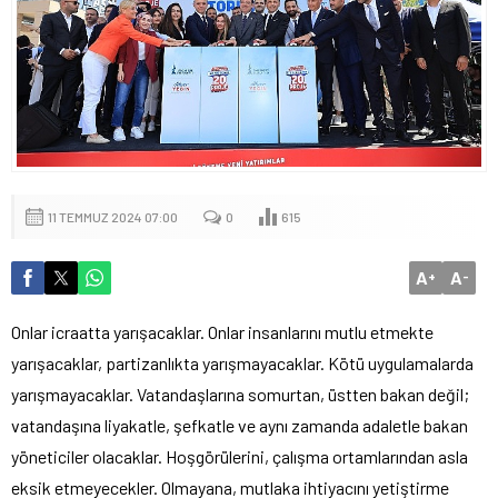
11 TEMMUZ 2024 07:00
0
615
A
A
+
-
Onlar icraatta yarışacaklar. Onlar insanlarını mutlu etmekte
yarışacaklar, partizanlıkta yarışmayacaklar. Kötü uygulamalarda
yarışmayacaklar. Vatandaşlarına somurtan, üstten bakan değil;
vatandaşına liyakatle, şefkatle ve aynı zamanda adaletle bakan
yöneticiler olacaklar. Hoşgörülerini, çalışma ortamlarından asla
eksik etmeyecekler. Olmayana, mutlaka ihtiyacını yetiştirme