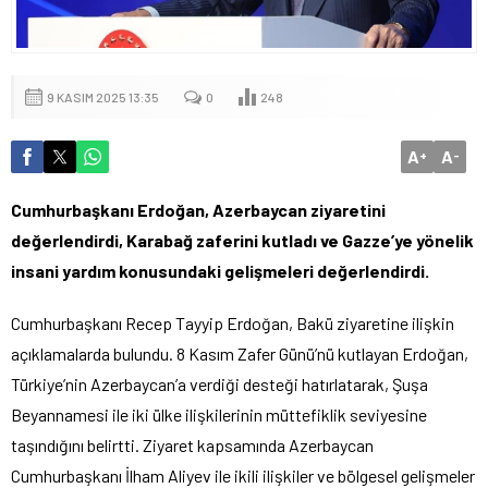
9 KASIM 2025 13:35
0
248
A
A
+
-
Cumhurbaşkanı Erdoğan, Azerbaycan ziyaretini
değerlendirdi, Karabağ zaferini kutladı ve Gazze’ye yönelik
insani yardım konusundaki gelişmeleri değerlendirdi.
Cumhurbaşkanı Recep Tayyip Erdoğan, Bakü ziyaretine ilişkin
açıklamalarda bulundu. 8 Kasım Zafer Günü’nü kutlayan Erdoğan,
Türkiye’nin Azerbaycan’a verdiği desteği hatırlatarak, Şuşa
Beyannamesi ile iki ülke ilişkilerinin müttefiklik seviyesine
taşındığını belirtti. Ziyaret kapsamında Azerbaycan
Cumhurbaşkanı İlham Aliyev ile ikili ilişkiler ve bölgesel gelişmeler