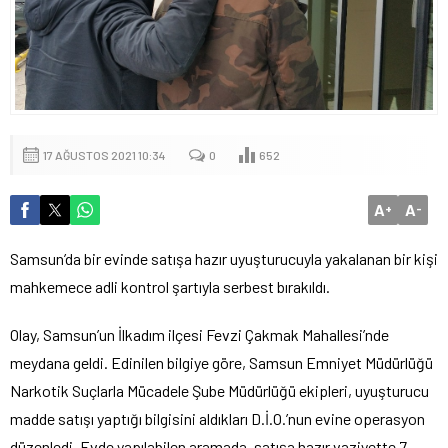
17 AĞUSTOS 2021 10:34
0
652
A
A
+
-
Samsun’da bir evinde satışa hazır uyuşturucuyla yakalanan bir kişi
mahkemece adli kontrol şartıyla serbest bırakıldı.
Olay, Samsun’un İlkadım ilçesi Fevzi Çakmak Mahallesi’nde
meydana geldi. Edinilen bilgiye göre, Samsun Emniyet Müdürlüğü
Narkotik Suçlarla Mücadele Şube Müdürlüğü ekipleri, uyuşturucu
madde satışı yaptığı bilgisini aldıkları D.İ.O.’nun evine operasyon
düzenledi. Evde yapılabilen aramada, satışa hazır vaziyette 7