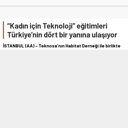
“Kadın için Teknoloji” eğitimleri
Türkiye’nin dört bir yanına ulaşıyor
İSTANBUL (AA) – Teknosa'nın Habitat Derneği ile birlikte
2007 yılından bu yana aralıksız sürdürdüğü “Kadın için
Teknoloji” projesi, çevrim …