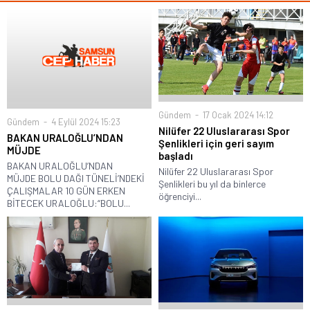
Gündem
17 Ocak 2024 14:12
Gündem
4 Eylül 2024 15:23
Nilüfer 22 Uluslararası Spor
BAKAN URALOĞLU’NDAN
Şenlikleri için geri sayım
MÜJDE
başladı
BAKAN URALOĞLU’NDAN
Nilüfer 22 Uluslararası Spor
MÜJDE BOLU DAĞI TÜNELİ’NDEKİ
Şenlikleri bu yıl da binlerce
ÇALIŞMALAR 10 GÜN ERKEN
öğrenciyi...
BİTECEK URALOĞLU:“BOLU...