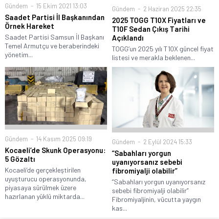
Gündem
15 Ekim 2021 13:03
Gündem
2 Haziran 2025 22:35
Saadet Partisi İl Başkanından
2025 TOGG T10X Fiyatları ve
Örnek Hareket
T10F Sedan Çıkış Tarihi
Saadet Partisi Samsun İl Başkanı
Açıklandı
Temel Armutçu ve beraberindeki
TOGG’un 2025 yılı T10X güncel fiyat
yönetim...
listesi ve merakla beklenen...
Gündem
14 Kasım 2025 09:19
Gündem
2 Eylül 2024 15:33
Kocaeli’de Skunk Operasyonu:
“Sabahları yorgun
5 Gözaltı
uyanıyorsanız sebebi
Kocaeli’de gerçekleştirilen
fibromiyalji olabilir”
uyuşturucu operasyonunda,
“Sabahları yorgun uyanıyorsanız
piyasaya sürülmek üzere
sebebi fibromiyalji olabilir”
hazırlanan yüklü miktarda...
Fibromiyaljinin, vücutta yaygın
kas...