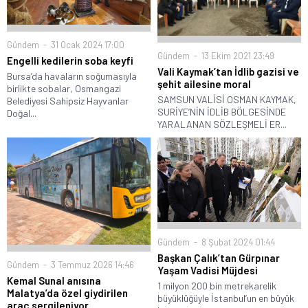
Gündem
31 Ocak 2024 17:00
Gündem
13 Ekim 2021 23:49
Engelli kedilerin soba keyfi
Vali Kaymak’tan İdlib gazisi ve
Bursa’da havaların soğumasıyla
şehit ailesine moral
birlikte sobalar, Osmangazi
SAMSUN VALİSİ OSMAN KAYMAK,
Belediyesi Sahipsiz Hayvanlar
SURİYE’NİN İDLİB BÖLGESİNDE
Doğal...
YARALANAN SÖZLEŞMELİ ER...
Gündem
8 Şubat 2024 01:44
Başkan Çalık’tan Gürpınar
Gündem
3 Temmuz 2026 14:46
Yaşam Vadisi Müjdesi
Kemal Sunal anısına
1 milyon 200 bin metrekarelik
Malatya’da özel giydirilen
büyüklüğüyle İstanbul’un en büyük
araç sergileniyor