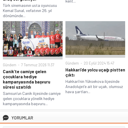
kent...
Türk sinemasının usta oyuncusu
Kemal Sunal, vefatının 26. yıl
dönümünde...
Gündem
20 Eylül 2024 15:47
Gündem
7 Temmuz 2026 11:37
Hakkari’de yolcu uçağı pistten
Canik’te camiye gelen
çıktı
çocuklara hediye
Hakkari’nin Yüksekova ilçesinde
kampanyasında başvuru
Anadolujet’e ait bir uçak, olumsuz
süresi uzatıldı
hava şartları...
Samsun’un Canik ilçesinde camiye
gelen çocuklara yönelik hediye
kampanyasında başvuru...
YORUMLAR