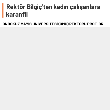
Rektör Bilgiç’ten kadın çalışanlara
karanfil
ONDOKUZ MAYIS ÜNİVERSİTESİ (OMÜ) REKTÖRÜ PROF. DR.
SAİT BİLGİÇ, BAŞ DANIŞMAN PROF. DR. FATİH ÖZKAN İLE
BİRLİKTE REKTÖRLÜKTE ÇALIŞAN KADINLARA 8 MART
DÜNYA KADINLAR GÜNÜ NEDENİYLE KIRMIZI KARANFİL
SUNDU.