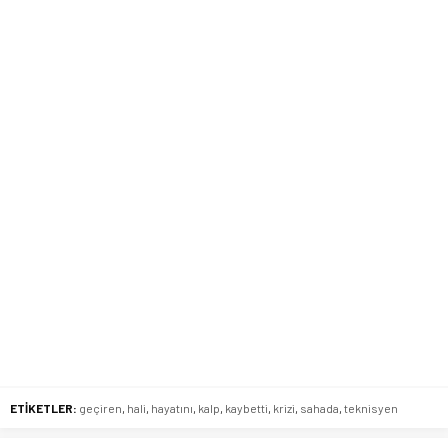
ETİKETLER:
geçiren
,
hali
,
hayatını
,
kalp
,
kaybetti
,
krizi
,
sahada
,
teknisyen