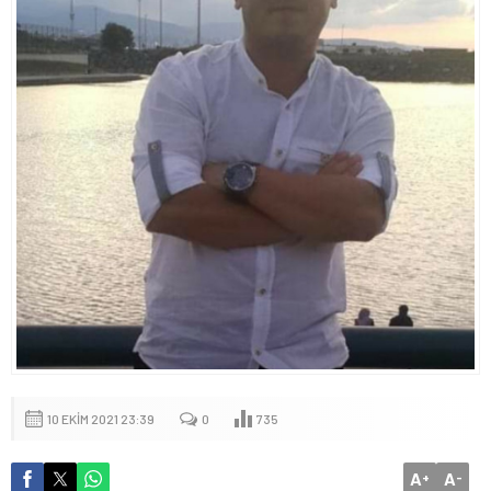
10 EKIM 2021 23:39
0
735
A
A
+
-