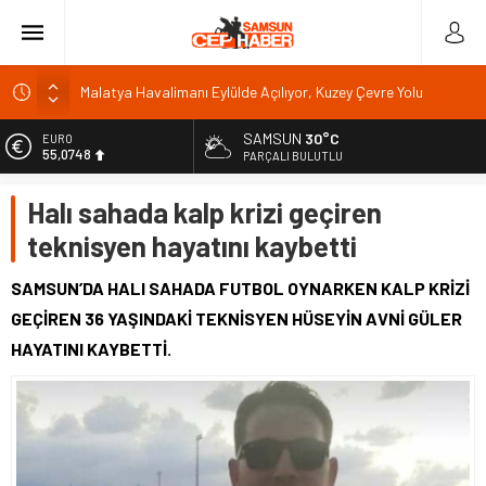
Malatya Havalimanı Eylülde Açılıyor, Kuzey Çevre Yolu
Ekimde
SAMSUN
30°C
EURO
Akülü aracındayken otomobilin çarptığı emekli astsubay
55,0748
PARÇALI BULUTLU
öldü
ALTIN
Antalya’da nem yüzde 80, hissedilen sıcaklık 40 derece
Halı sahada kalp krizi geçiren
6.623,43
Isparta’da bisiklet kupası heyecanı 371 sporcuyla sürüyor
teknisyen hayatını kaybetti
BİST
Dumandan etkilenen bekçiyi emniyet müdürü ziyaret etti
13.785,25
SAMSUN’DA HALI SAHADA FUTBOL OYNARKEN KALP KRİZİ
DOLAR
GEÇİREN 36 YAŞINDAKİ TEKNİSYEN HÜSEYİN AVNİ GÜLER
47,7048
HAYATINI KAYBETTİ.