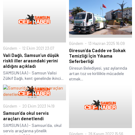
Gündem
13 Haziran 2025 16:09
Gündem
12 Ekim 2021 23:07
Giresun’da Cadde ve Sokak
Vali Dağlı, Samsun’un düşük
Temizliği İçin Yıkama
riskli iller arasındaki yerini
Seferberliği
aldığını açıkladı
Giresun Belediyesi, yaz aylarında
SAMSUN (AA) - Samsun Valisi
artan toz ve kirlilikle mücadele
Zülkif Dağlı, kent genelinde ikinci...
etmek...
Gündem
20 Ekim 2023 14:19
Samsun’da okul servis
araçları denetlendi
SAMSUN (AA) - Samsun'da, okul
servis araçlarına yönelik
Gündem
26 Kasım 2022 15:56