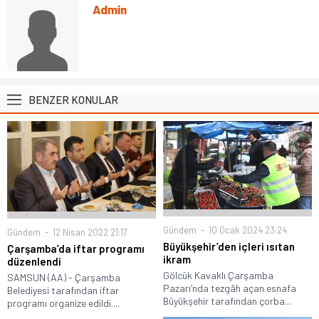
Admin
BENZER KONULAR
Gündem
10 Ocak 2024 23:24
Gündem
12 Nisan 2022 21:17
Büyükşehir’den içleri ısıtan
Çarşamba’da iftar programı
ikram
düzenlendi
Gölcük Kavaklı Çarşamba
SAMSUN (AA) - Çarşamba
Pazarı’nda tezgâh açan esnafa
Belediyesi tarafından iftar
Büyükşehir tarafından çorba...
programı organize edildi....