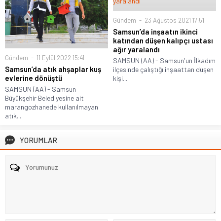
Gündem
23 Ağustos 2021 17:51
Samsun’da inşaatın ikinci
katından düşen kalıpçı ustası
ağır yaralandı
Gündem
11 Eylül 2022 15:41
SAMSUN (AA) - Samsun'un İlkadım
Samsun’da atık ahşaplar kuş
ilçesinde çalıştığı inşaattan düşen
evlerine dönüştü
kişi...
SAMSUN (AA) - Samsun
Büyükşehir Belediyesine ait
marangozhanede kullanılmayan
atık...
YORUMLAR