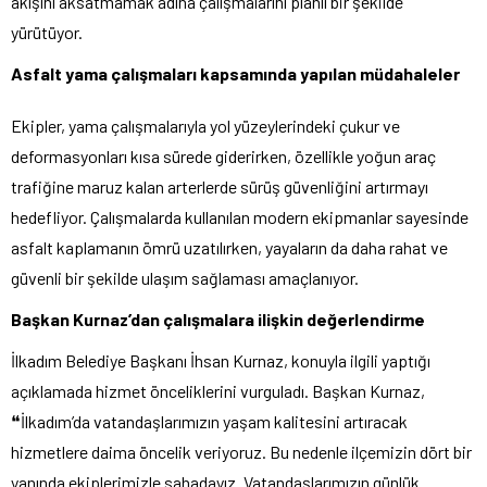
akışını aksatmamak adına çalışmalarını planlı bir şekilde
yürütüyor.
Asfalt yama çalışmaları kapsamında yapılan müdahaleler
Ekipler, yama çalışmalarıyla yol yüzeylerindeki çukur ve
deformasyonları kısa sürede giderirken, özellikle yoğun araç
trafiğine maruz kalan arterlerde sürüş güvenliğini artırmayı
hedefliyor. Çalışmalarda kullanılan modern ekipmanlar sayesinde
asfalt kaplamanın ömrü uzatılırken, yayaların da daha rahat ve
güvenli bir şekilde ulaşım sağlaması amaçlanıyor.
Başkan Kurnaz’dan çalışmalara ilişkin değerlendirme
İlkadım Belediye Başkanı İhsan Kurnaz, konuyla ilgili yaptığı
açıklamada hizmet önceliklerini vurguladı. Başkan Kurnaz,
❝İlkadım’da vatandaşlarımızın yaşam kalitesini artıracak
hizmetlere daima öncelik veriyoruz. Bu nedenle ilçemizin dört bir
yanında ekiplerimizle sahadayız. Vatandaşlarımızın günlük