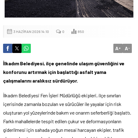
3 HAZIRAN 2026 14:10
0
850
A
A
+
-
İlkadım Belediyesi, ilçe genelinde ulaşım güvenliğini ve
konforunu artırmak için başlattığı asfalt yama
çalışmalarını aralıksız sürdürüyor.
İlkadım Belediyesi Fen İşleri Müdürlüğü ekipleri, ilçe sınırları
içerisinde zamanla bozulan ve sürücüler ile yayalar için risk
oluşturan yol yüzeylerinde bakım ve onarım seferberliği başlattı.
Farklı mahallelerde tespit edilen çukur ve deformasyonların
giderilmesi için sahada yoğun mesai harcayan ekipler, trafik