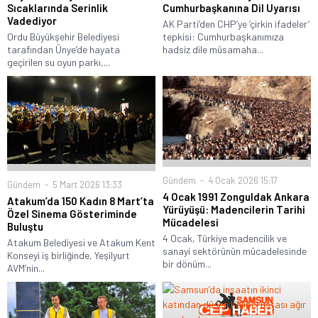
Sıcaklarında Serinlik
Cumhurbaşkanına Dil Uyarısı
Vadediyor
AK Parti’den CHP’ye ‘çirkin ifadeler’
Ordu Büyükşehir Belediyesi
tepkisi: Cumhurbaşkanımıza
tarafından Ünye’de hayata
hadsiz dile müsamaha...
geçirilen su oyun parkı,...
Gündem
4 Ocak 2026 15:17
Gündem
5 Mart 2026 13:33
4 Ocak 1991 Zonguldak Ankara
Atakum’da 150 Kadın 8 Mart’ta
Yürüyüşü: Madencilerin Tarihi
Özel Sinema Gösteriminde
Mücadelesi
Buluştu
4 Ocak, Türkiye madencilik ve
Atakum Belediyesi ve Atakum Kent
sanayi sektörünün mücadelesinde
Konseyi iş birliğinde, Yeşilyurt
bir dönüm...
AVM’nin...