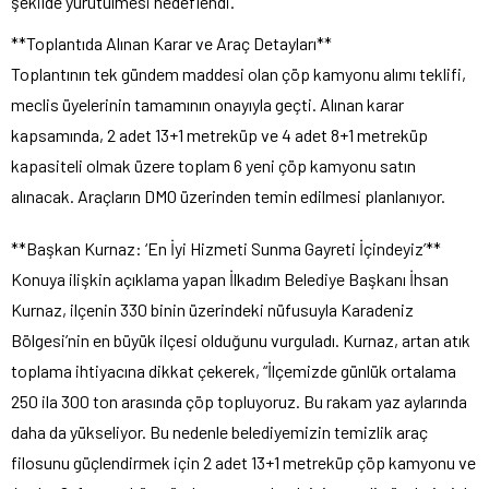
şekilde yürütülmesi hedeflendi.
**Toplantıda Alınan Karar ve Araç Detayları**
Toplantının tek gündem maddesi olan çöp kamyonu alımı teklifi,
meclis üyelerinin tamamının onayıyla geçti. Alınan karar
kapsamında, 2 adet 13+1 metreküp ve 4 adet 8+1 metreküp
kapasiteli olmak üzere toplam 6 yeni çöp kamyonu satın
alınacak. Araçların DMO üzerinden temin edilmesi planlanıyor.
**Başkan Kurnaz: ‘En İyi Hizmeti Sunma Gayreti İçindeyiz’**
Konuya ilişkin açıklama yapan İlkadım Belediye Başkanı İhsan
Kurnaz, ilçenin 330 binin üzerindeki nüfusuyla Karadeniz
Bölgesi’nin en büyük ilçesi olduğunu vurguladı. Kurnaz, artan atık
toplama ihtiyacına dikkat çekerek, “İlçemizde günlük ortalama
250 ila 300 ton arasında çöp topluyoruz. Bu rakam yaz aylarında
daha da yükseliyor. Bu nedenle belediyemizin temizlik araç
filosunu güçlendirmek için 2 adet 13+1 metreküp çöp kamyonu ve