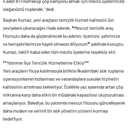
4 adet 8+1 metreküp çöp kamyonu almak için meclis üyelerimizle
olağanüstü toplandık.” dedi.
Başkan Kurnaz, yeni araçların temizlik hizmet kalitesini üst
seviyelere çıkaracağını ifade ederek, ❝Mevcut temizlik araç
filomuzu daha da güçlendirecek bu adımın; ilçemize, şehrimize
ve hemşehrilerimize hayırlı olmasını diliyorum❞ şeklinde konuştu.
Kurnaz, teklifi kabul eden tüm meclis üyelerine teşekkür etti.
**Yatırımın İlçe Temizlik Hizmetlerine Etkisi**
Yeni araçların filoya katılmasıyla birlikte İlkadım’daki atık toplama
operasyonlarının hızlanması ve vatandaşlara sunulan hizmetin
kalitesinin artırılması bekleniyor. Özellikle yaz aylarında artan çöp
miktarına karşı daha etkin bir müdahale kapasitesi oluşturulması
amaçlanıyor. Belediye, bu yatırımla mevcut filosunu güncelleyerek
daha modern ve verimli bir atık yönetim sistemi kurmayı
hedefliyor.