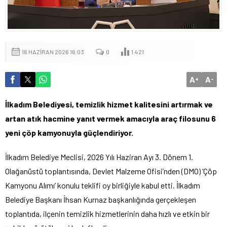
16 HAZIRAN 2026 16:03
0
1.421
A
A
+
-
İlkadım Belediyesi, temizlik hizmet kalitesini artırmak ve
artan atık hacmine yanıt vermek amacıyla araç filosunu 6
yeni çöp kamyonuyla güçlendiriyor.
İlkadım Belediye Meclisi, 2026 Yılı Haziran Ayı 3. Dönem 1.
Olağanüstü toplantısında, Devlet Malzeme Ofisi’nden (DMO) ‘Çöp
Kamyonu Alımı’ konulu teklifi oy birliğiyle kabul etti. İlkadım
Belediye Başkanı İhsan Kurnaz başkanlığında gerçekleşen
toplantıda, ilçenin temizlik hizmetlerinin daha hızlı ve etkin bir