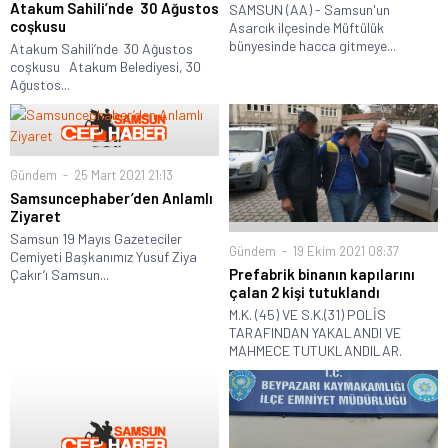
Atakum Sahili’nde 30 Ağustos
SAMSUN (AA) - Samsun'un
coşkusu
Asarcık ilçesinde Müftülük
bünyesinde hacca gitmeye...
Atakum Sahili’nde 30 Ağustos
coşkusu Atakum Belediyesi, 30
Ağustos...
Gündem
25 Mart 2021 21:13
Samsuncephaber’den Anlamlı
Ziyaret
Samsun 19 Mayıs Gazeteciler
Gündem
19 Ekim 2021 08:37
Cemiyeti Başkanımız Yusuf Ziya
Prefabrik binanın kapılarını
Çakır’ı Samsun...
çalan 2 kişi tutuklandı
M.K. (45) VE S.K.(31) POLİS
TARAFINDAN YAKALANDI VE
MAHMECE TUTUKLANDILAR.