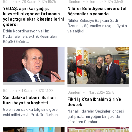
Gündem
26 Kasım 2024 16:25
Gündem
5 Temmuz 2024 03:48
YEDAŞ, aşırı kar yağışı,
Nilüfer Belediyesi üniversiteli
kuvvetli rüzgar ve fırtınanın
öğrencilerin yanında
yol açtığı elektrik kesintilerini
Nilüfer Belediye Başkanı Şadi
giderdi
Özdemir, öğrencilerin uygun fiyata
Etkin Koordinasyon ve Hızlı
ve sağlıklı...
Müdahale ile Elektrik Kesintileri
Büyük Ölçüde...
Gündem
1 Kasım 2020 13:22
Gündem
1 Mart 2024 22:18
Son dakika haberi: Burhan
Fikri Işık’tan İbrahim Şirin’e
Kuzu hayatını kaybetti
destek
Gelen son dakika bilgisine göre,
Mahalli İdareler Seçimleri öncesi
eski milletvekili Prof. Dr. Burhan...
çalışmalarını yoğun bir şekilde
sürdüren Cumhur...