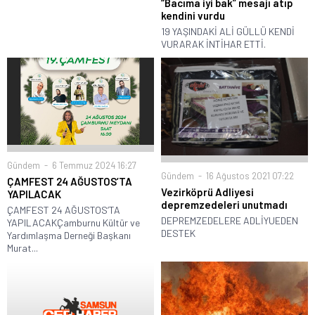
“Bacıma iyi bak” mesajı atıp
kendini vurdu
19 YAŞINDAKİ ALİ GÜLLÜ KENDİ
VURARAK İNTİHAR ETTİ.
Gündem
6 Temmuz 2024 16:27
Gündem
16 Ağustos 2021 07:22
ÇAMFEST 24 AĞUSTOS’TA
Vezirköprü Adliyesi
YAPILACAK
depremzedeleri unutmadı
ÇAMFEST 24 AĞUSTOS’TA
DEPREMZEDELERE ADLİYUEDEN
YAPILACAKÇamburnu Kültür ve
DESTEK
Yardımlaşma Derneği Başkanı
Murat...