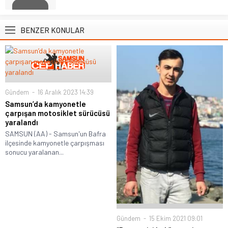
BENZER KONULAR
Gündem
16 Aralık 2023 14:39
Samsun’da kamyonetle
çarpışan motosiklet sürücüsü
yaralandı
SAMSUN (AA) - Samsun'un Bafra
ilçesinde kamyonetle çarpışması
sonucu yaralanan...
Gündem
15 Ekim 2021 09:01