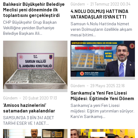
Balıkesir Büyükşehir Belediye
Gündem
21 Temmuz 2022 00:34
Meclisi yeni döneminde ilk
4.NOLU DOLMUŞ HATTINDA
toplantısını gerçekleştirdi
VATANDAŞLAR ISYAN ETTI
CHP Büyükşehir Grup Başkan
Samsun 4.Nolu Hattinda hizmet
Vekilliğine yeniden Burhaniye
veren Dolmuşların özellikle akşam
Belediye Başkanı Ali...
mesai bitimi...
Gündem
29 Mayıs 2025 22:16
Sarıkamış’a Yeni Fen Lisesi
Gündem
20 Şubat 2020 17:13
Müjdesi: Eğitimde Yeni Dönem
‘Amisos hazinelerini’
Sarıkamış’a yeni Fen Lisesi
satamadan yakalandılar
müjdesi: Eğitim yatırımları sürüyor.
Kars’ın Sarıkamış...
SAMSUN'DA 3 BİN 341 ADET
TARİHİ ESER VE 1 ADET...