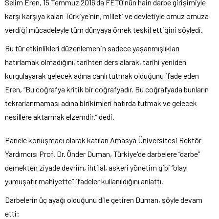
Selim Eren, 15 Temmuz 2016'da FETÖ'nün hain darbe girişimiyle
karşı karşıya kalan Türkiye'nin, milleti ve devletiyle omuz omuza
verdiği mücadeleyle tüm dünyaya örnek teşkil ettiğini söyledi.
Bu tür etkinlikleri düzenlemenin sadece yaşanmışlıkları
hatırlamak olmadığını, tarihten ders alarak, tarihi yeniden
kurgulayarak gelecek adına canlı tutmak olduğunu ifade eden
Eren, “Bu coğrafya kritik bir coğrafyadır. Bu coğrafyada bunların
tekrarlanmaması adına birikimleri hatırda tutmak ve gelecek
nesillere aktarmak elzemdir.” dedi.
Panele konuşmacı olarak katılan Amasya Üniversitesi Rektör
Yardımcısı Prof. Dr. Önder Duman, Türkiye'de darbelere “darbe”
demekten ziyade devrim, ihtilal, askeri yönetim gibi “olayı
yumuşatır mahiyette” ifadeler kullanıldığını anlattı.
Darbelerin üç ayağı olduğunu dile getiren Duman, şöyle devam
etti: