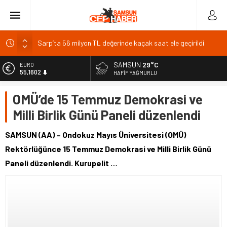
Sarp’ta 56 milyon TL değerinde kaçak saat ele geçirildi
Adalet Bakanı Gürlek, Yazıcıoğlu ailesiyle bir araya geldi
Brent petrol yüzde 1,9 artışla 85,15 dolara yükseldi
SAMSUN
29°C
EURO
55,1602
HAFIF YAĞMURLU
Kristal Ayaklar Ödülleri sahiplerini buldu
YENİ Partili vekiller hayır oyu kullanacağını duyurdu
ALTIN
OMÜ’de 15 Temmuz Demokrasi ve
6.684,84
Milli Birlik Günü Paneli düzenlendi
BİST
13.811,60
SAMSUN (AA) – Ondokuz Mayıs Üniversitesi (OMÜ)
DOLAR
Rektörlüğünce 15 Temmuz Demokrasi ve Milli Birlik Günü
47,7110
Paneli düzenlendi. Kurupelit …