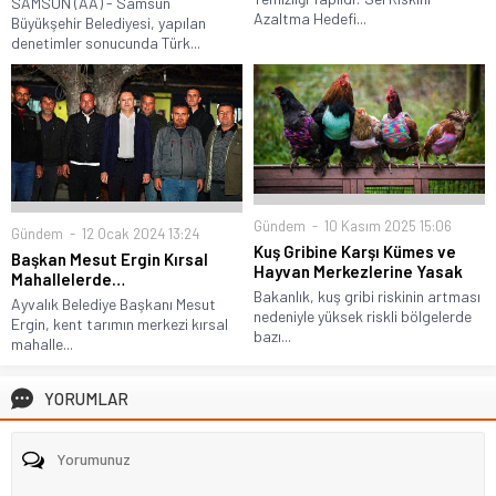
SAMSUN (AA) - Samsun
Azaltma Hedefi...
Büyükşehir Belediyesi, yapılan
denetimler sonucunda Türk...
Gündem
10 Kasım 2025 15:06
Gündem
12 Ocak 2024 13:24
Kuş Gribine Karşı Kümes ve
Başkan Mesut Ergin Kırsal
Hayvan Merkezlerine Yasak
Mahallelerde…
Bakanlık, kuş gribi riskinin artması
Ayvalık Belediye Başkanı Mesut
nedeniyle yüksek riskli bölgelerde
Ergin, kent tarımın merkezi kırsal
bazı...
mahalle...
YORUMLAR