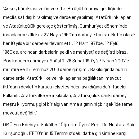
“Asker, bürokrasi ve üniversite. Bu üçü bir araya geldiğinde
meclis saf dışı bırakılmış ve darbeler yapılmış. Atatürk inkılapları
ve Atatürkçülük gerekçe gösterilmiş. Cumhuriyet döneminde
insanlarımız, ilk kez 27 Mayıs 1960'da darbeyle tanıştı. Rutin olarak
her 10 yılda bir darbeler devam etti. 12 Mart 1971'de, 12 Eylül
1980'de, ardından darbelerin şekli ve mahiyeti de değişti biraz.
Postmodern darbeye dönüştü. 28 Şubat 1997, 27 Nisan 2007 e-
muhtıra ve 15 Temmuz 2016 darbe girişimi. Bakıldığında bütün
darbelerde, Atatürk ilke ve inkılaplarına bağlılıktan, mevcut
iktidarın devletin kurucu felsefesinden ayrıldığına dair ifadeler
kullanılır. Atatürk ilke ve inkılapları, Atatürkçülük sanki darbeyi
meşru kılıyormuş gibi bir algı var. Ama algının hiçbir şekilde temeli
mevcut değildir.”
OMÜ Fen Edebiyat Fakültesi Öğretim Üyesi Prof. Dr. Mustafa Said
Kurşunoğlu, FETÖ'nün 15 Temmuz'daki darbe girişimine karşı