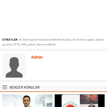
ETİKETLER:
15 Temmuz Demokrasi ve Milli Birlik Günü
,
15 Temmuz gazisi
,
darbe
girişimi
,
FETÖ
,
OMÜ
,
panel
,
Samsun Darbe
Admin
BENZER KONULAR