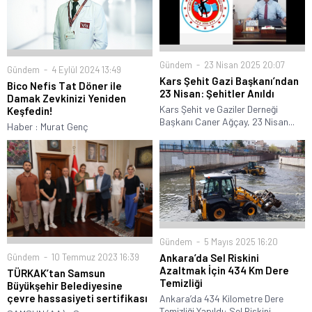
Gündem
23 Nisan 2025 20:07
Gündem
4 Eylül 2024 13:49
Kars Şehit Gazi Başkanı’ndan
Bico Nefis Tat Döner ile
23 Nisan: Şehitler Anıldı
Damak Zevkinizi Yeniden
Kars Şehit ve Gaziler Derneği
Keşfedin!
Başkanı Caner Ağçay, 23 Nisan...
Haber : Murat Genç
Gündem
5 Mayıs 2025 16:20
Gündem
10 Temmuz 2023 16:39
Ankara’da Sel Riskini
Azaltmak İçin 434 Km Dere
TÜRKAK’tan Samsun
Temizliği
Büyükşehir Belediyesine
çevre hassasiyeti sertifikası
Ankara’da 434 Kilometre Dere
Temizliği Yapıldı: Sel Riskini