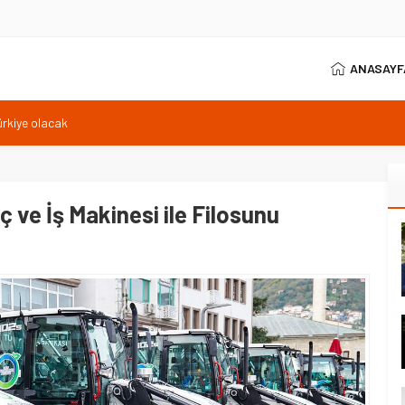
ANASAYF
ürkiye olacak
ları büyük ivme kazandı
da rekor: 18 bin
lemesi tamamlandı
ç ve İş Makinesi ile Filosunu
plajı yapılacak