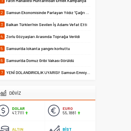
1
Fatih Mahallesi Muhtarından Örnek Kampanya
2
Samsun Ekonomisinde Parlayan Yıldız “Çağrı Temper”
3
Balkan Türkleri’nin Sevilen İş Adamı Vefat Etti
4
Zorlu Gözyaşları Arasında Toprağa Verildi
5
Samsun’da lokanta yangını korkuttu
6
Samsun’da Domuz Gribi Vakası Görüldü
7
YENİ DOLANDIRICILIK UYARISI! Samsun Emniyet Müdürlüğü Uyardı
DÖVİZ
DOLAR
EURO
47,7111
55,1881
ALTIN
BİST