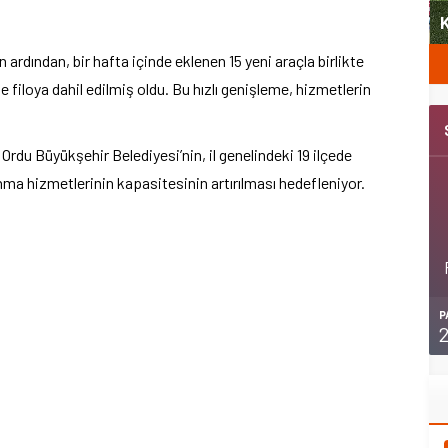
Şubat’ta spor ve heyecan var
K
rdından, bir hafta içinde eklenen 15 yeni araçla birlikte
filoya dahil edilmiş oldu. Bu hızlı genişleme, hizmetlerin
rdu Büyükşehir Belediyesi’nin, il genelindeki 19 ilçede
nma hizmetlerinin kapasitesinin artırılması hedefleniyor.
P