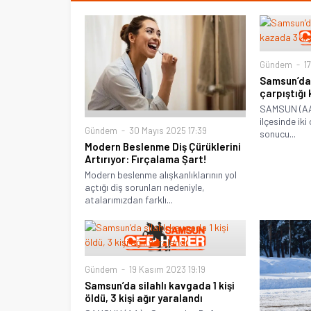
Gündem
17
Samsun’da 
çarpıştığı 
SAMSUN (AA
ilçesinde ik
Gündem
30 Mayıs 2025 17:39
sonucu...
Modern Beslenme Diş Çürüklerini
Artırıyor: Fırçalama Şart!
Modern beslenme alışkanlıklarının yol
açtığı diş sorunları nedeniyle,
atalarımızdan farklı...
Gündem
19 Kasım 2023 19:19
Samsun’da silahlı kavgada 1 kişi
öldü, 3 kişi ağır yaralandı