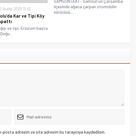
SAMSUN (AA) - Samsun'un Çarşamba
ilçesinde ağaca çarpan otomobilin
 Aralık 2025 11:42
sürücüsü,...
lu’da Kar ve Tipi Köy
apattı
ğışı ve tipi, Erzurum başta
Doğu...
e-posta adresim ve site adresim bu tarayıcıya kaydedilsin.