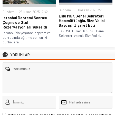
Gündem
11 Haziran 2025 22:10
Gündem
25 Nisan 2025 12:42
Eski MGK Genel Sekreteri
İstanbul Depremi Sonrası
Hacımüftüoğlu, Rize Valisi
Çeşme’de Otel
Baydaş’ı Ziyaret Etti
Rezervasyonları Yükseldi
Eski Millî Güvenlik Kurulu Genel
İstanbul’da yaşanan deprem ve
Sekreteri ve eski Rize Valisi...
sonrasında eğitime verilen iki
günlük ara,...
YORUMLAR
Daha sonraki yorumlarımda kullanılması için adım, e-posta adresim