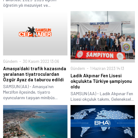
öğretim yılı mezuniyet ve...
Gündem
30 Kasım 2022 13:06
Amasya’daki trafik kazasında
Gündem
1 Haziran 2023 14:13
yaralanan tiyatroculardan
Ladik Akpınar Fen Lisesi
Özgür Ayaz da taburcu edildi
okçulukta Türkiye şampiyonu
oldu
SAMSUN (AA) - Amasya'nın
Merzifon ilçesinde, tiyatro
SAMSUN (AA) - Ladik Akpınar Fen
oyuncularını taşıyan minibüs...
Lisesi okçuluk takımı, Geleneksel...