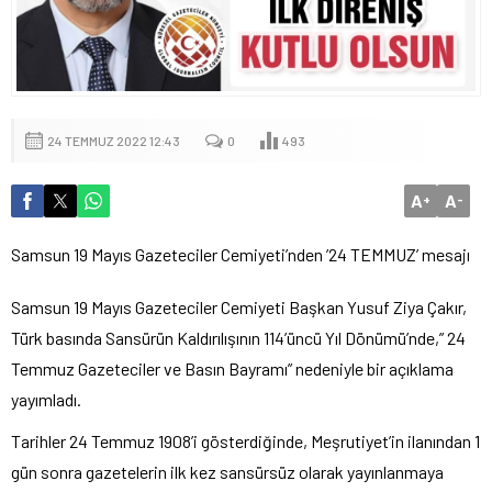
24 TEMMUZ 2022 12:43
0
493
A
A
+
-
Samsun 19 Mayıs Gazeteciler Cemiyeti’nden ’24 TEMMUZ’ mesajı
Samsun 19 Mayıs Gazeteciler Cemiyeti Başkan Yusuf Ziya Çakır,
Türk basında Sansürün Kaldırılışının 114’üncü Yıl Dönümü’nde,” 24
Temmuz Gazeteciler ve Basın Bayramı” nedeniyle bir açıklama
yayımladı.
Tarihler 24 Temmuz 1908’i gösterdiğinde, Meşrutiyet’in ilanından 1
gün sonra gazetelerin ilk kez sansürsüz olarak yayınlanmaya