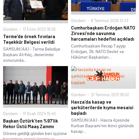
Gündem
8 Temmuz 2026 12:43
Cumhurbaşkanı Erdoğan NATO
Gündem
17 Ekim 2022 18:26
Zirvesi’nde savunma
Terme’de örnek fırınlara
harcamaları hedefini açıkladı
Teşekkür Belgesi verildi
Cumhurbaşkanı Recep Tayyip
SAMSUN (AA) - Terme Belediye
Erdoğan, 36. NATO Devlet ve
Başkanı Ali Kılıç, denetimler
Hükümet Başkanları...
sonucunda...
Gündem
21 Temmuz 2021 18:02
Havza’da kasap ve
şarküterilerde kıyma mesaisi
başladı
Gündem
17 Ocak 2024 15:40
SAMSUN (AA) - Havza ilçesinde
Başkan Öztürk’ten %97’lik
Kurban Bayramı'nın ikinci gününde
Rekor Üstü Maaş Zammı
kasap...
Göreve geldiği günden beri işçisine
her zaman asgari ücretin ve...