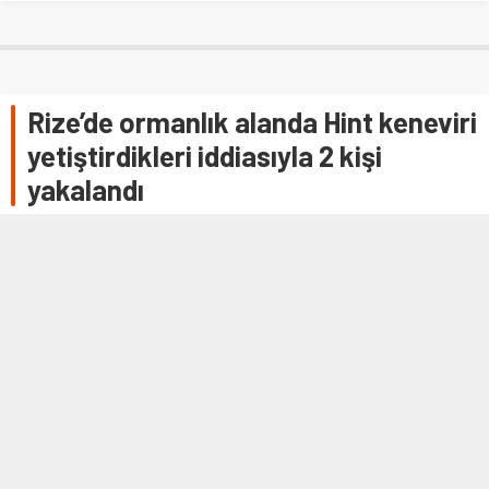
Rize’de ormanlık alanda Hint keneviri
yetiştirdikleri iddiasıyla 2 kişi
yakalandı
RİZE (AA) – Rize'nin Kalkandere ilçesinde ormanlık alanda
Hint keneviri yetiştirdiği iddia edilen 2 şüpheli gözaltına
alındı. İl Jandarma …
24 TEMMUZ 2022 10:50
0
332
A
A
+
-