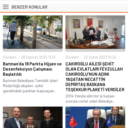
BENZER KONULAR
Gündem
28 Haziran 2025 13:12
Gündem
22 Şubat 2023 10:22
Batman’da 18 Parkta Hijyen ve
ÇAKIROĞLU AİLESİ ŞEHİT
Dezenfeksiyon Çalışması
OLAN EVLATLARI FEVZULLAH
Başlatıldı
CAKIROĞLU’NUN ADINI
YAŞATAN NECATTİN
Batman Belediyesi Temizlik İşleri
DEMİRTAŞ BASKANA
Müdürlüğü ekipleri, şehir
TEŞEKKUR PLAKETİ VERDİLER
genelindeki parkları kapsayan...
2014 Yılında elim bir iş kazası
sonrası vefat eden Belediye...