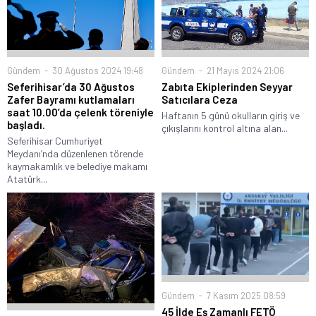
Gündem
30 Ağustos 2024 19:48
Gündem
21 Mayıs 2024 21:06
Seferihisar’da 30 Ağustos
Zabıta Ekiplerinden Seyyar
Zafer Bayramı kutlamaları
Satıcılara Ceza
saat 10.00’da çelenk töreniyle
Haftanın 5 günü okulların giriş ve
başladı.
çıkışlarını kontrol altına alan...
Seferihisar Cumhuriyet
Meydanı’nda düzenlenen törende
kaymakamlık ve belediye makamı
Atatürk...
Gündem
7 Kasım 2025 08:59
45 İlde Eş Zamanlı FETÖ