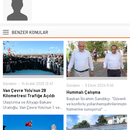
BENZER KONULAR
Gündem
14 Aralık 2025 12:47
Gündem
9 Ekim 2024 11:45
Van Çevre Yolu’nun 28
Hummalı Çalışma
Kilometresi Trafiğe Açıldı
Başkan İbrahim Sandıkçı: “Güvenli
Ulaştırma ve Altyapı Bakanı
ve konforlu yollarıhemşehrilerimizin
Uraloğlu, Van Çevre Yolu’nun 1. ve...
hizmetine sunuyoruz” ...