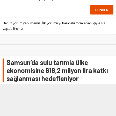
Henüz yorum yapılmamış. İlk yorumu yukarıdaki form aracılığıyla siz
yapabilirsiniz.
Samsun’da sulu tarımla ülke
ekonomisine 618,2 milyon lira katkı
sağlanması hedefleniyor
SAMSUN (AA) – DSİ Genel Müdürü Kaya Yıldız, Samsun’da
yapılan sulu tarımla ülke ekonomisine 618 milyon 200 bin
lira katkı sağlanmasının …