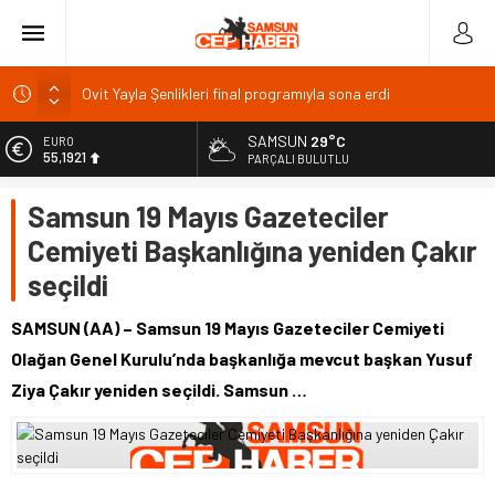
Ovit Yayla Şenlikleri final programıyla sona erdi
ÖSYM sınav sorularını 10 gün süreyle erişime açtı
SAMSUN
29°C
Üniversiteden ayrılanlara yeniden öğrenim hakkı
EURO
55,1921
PARÇALI BULUTLU
BAL Ligi katılım ücreti 1 milyon TL: TFF’ye çağrı
ALTIN
Samsun 19 Mayıs Gazeteciler
TFF 2026
6.659,09
Cemiyeti Başkanlığına yeniden Çakır
BİST
13.779,39
seçildi
DOLAR
47,7155
SAMSUN (AA) – Samsun 19 Mayıs Gazeteciler Cemiyeti
Olağan Genel Kurulu’nda başkanlığa mevcut başkan Yusuf
Ziya Çakır yeniden seçildi. Samsun …