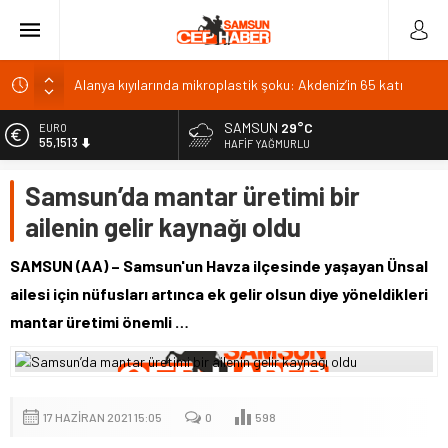
Alanya kıyılarında mikroplastik şoku: Akdeniz’in 65 katı
GMİS MTA
SAMSUN
29°C
EURO
Prof. Avşar: Terörsüz Türkiye’de endişeye mahal yok
55,1513
HAFIF YAĞMURLU
KPSS Ön Lisans sınavı 4 Ekim 2026’da yapılacak
ALTIN
Samsun’da mantar üretimi bir
6.635,91
LGS ikinci nakil başvuruları 10 Ağustos’ta yapılacak
ailenin gelir kaynağı oldu
BİST
13.779,39
SAMSUN (AA) – Samsun'un Havza ilçesinde yaşayan Ünsal
DOLAR
ailesi için nüfusları artınca ek gelir olsun diye yöneldikleri
47,7178
mantar üretimi önemli …
17 HAZIRAN 2021 15:05
0
598