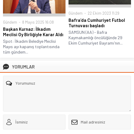
Gündem
22 Ekim 2023 11:29
Bafra’da Cumhuriyet Futbol
Gündem
8 Mayıs 2025 16:08
Turnuvası başladı
Başkan Kurnaz: İlkadım
SAMSUN (AA) - Bafra
Meclisi Oy Birliğiyle Karar Aldı
Kaymakamlığı öncülüğünde 29
Spot: İlkadım Belediye Meclisi
Ekim Cumhuriyet Bayramı'nın...
Mayıs ayı kapanış toplantısında
tüm gündem...
YORUMLAR