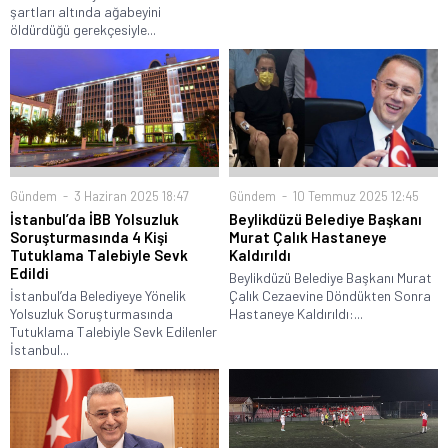
şartları altında ağabeyini
öldürdüğü gerekçesiyle...
Gündem
3 Haziran 2025 18:47
Gündem
10 Temmuz 2025 12:45
İstanbul’da İBB Yolsuzluk
Beylikdüzü Belediye Başkanı
Soruşturmasında 4 Kişi
Murat Çalık Hastaneye
Tutuklama Talebiyle Sevk
Kaldırıldı
Edildi
Beylikdüzü Belediye Başkanı Murat
İstanbul’da Belediyeye Yönelik
Çalık Cezaevine Döndükten Sonra
Yolsuzluk Soruşturmasında
Hastaneye Kaldırıldı:...
Tutuklama Talebiyle Sevk Edilenler
İstanbul...