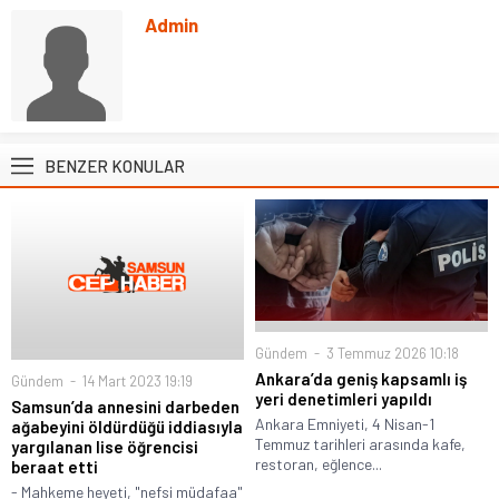
Admin
BENZER KONULAR
Gündem
3 Temmuz 2026 10:18
Ankara’da geniş kapsamlı iş
Gündem
14 Mart 2023 19:19
yeri denetimleri yapıldı
Samsun’da annesini darbeden
Ankara Emniyeti, 4 Nisan-1
ağabeyini öldürdüğü iddiasıyla
Temmuz tarihleri arasında kafe,
yargılanan lise öğrencisi
restoran, eğlence...
beraat etti
- Mahkeme heyeti, "nefsi müdafaa"