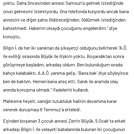
yoktu. Daha öncesinden annesi Samsun'a gelmek istediğinde
onun gelmesini istemiyordu. Ona telefonda kızıyordu ancak bana
annesini ve diğer şahsı öldüreceğinden, öldürmek istediğinden
bahsetmedi. Haberim olsaydı çocuğumu engellerdim.” diye
konuştu.
Bilgin İ. de her iki sanıktan da şikayetçi olduğunu belirterek “A.Ö.
ile evliliği sırasında Büyük ile ilişkim yoktu. Boşandıktan sonra
görüşmeye başladım, arkadaş oldum. Ben bulunduğum sırada
bahçe kalabalıktı. A.A.Ö. yanıma gelip, 'Bana bak' diye söyleyince
ben de baktım. Hemen bana ateş etti. Sanık ile aramda olay
anında konuşma olmadı.” ifadelerini kullandı.
Mahkeme heyeti, sanığın tutukluluk halinin devamına karar
vererek duruşmayı 6 Temmuz'a erteledi.
Eşinden boşanan 3 çocuk annesi Zerrin Büyük, 5 Ocak'ta erkek
arkadaşı Bilgin İ. ile velayeti babalarında bulunan iki çocuğunun