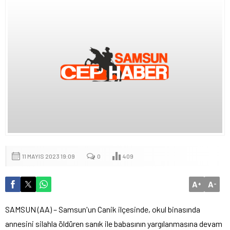
11 MAYIS 2023 19:09
0
409
A
A
+
-
SAMSUN (AA) – Samsun'un Canik ilçesinde, okul binasında
annesini silahla öldüren sanık ile babasının yargılanmasına devam