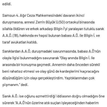
edildi.
Samsun 4. Ağır Ceza Mahkemesindeki davanın ikinci
duruşmasına, annesi Zerrin Büyük'ü (50) ortaokul binasında
silahla öldüren ve erkek arkadaşı Bilgin İ'yi yaralayan tutuklu sanık
A.A.Ö. (18), hakkında ev hapsi bulunan babası A.Ö. ile Bilgin İ. ve
taraf avukatları katıldı.
Sanıklardan A.A.Ö, duruşmadaki savunmasında, babası A.Ö'nün
olayla ilgisi bulunmadığını savunarak “Olay anında Bilgin İ. ile
arasında bir konuşma geçmedi. Annemin daha önceden sürekli
beni rahatsız etmesi ve olay günü de kardeşlerimi kaçıracağını
düşündüğüm için olayı gerçekleştirdim. Yaptıklarımdan çok
pişmanım.” dedi.
Sanık A.Ö. ise oğlunu azmettirdiği iddiasının doğru olmadığını öne
sürerek “A.A.Ö'nün üzerine atılı suçları işleyeceğinden haberim