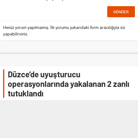
Henüz yorum yapılmamış. İlk yorumu yukarıdaki form aracılığıyla siz
yapabilirsiniz.
Düzce’de uyuşturucu
operasyonlarında yakalanan 2 zanlı
tutuklandı
DÜZCE (AA) – Düzce'de düzenlenen uyuşturucu
operasyonlarında gözaltına 6 şüpheliden ikisi
tutuklandı.Cumhuriyet Başsavcılığından yapılan
açıklamaya göre, İl Emniyet Müdürlüğü Narkotik Suçlarla