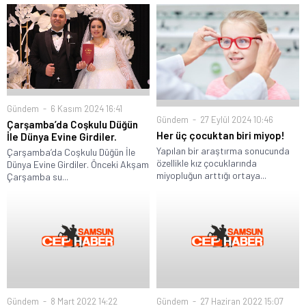
Gündem
6 Kasım 2024 16:41
Gündem
27 Eylül 2024 10:46
Çarşamba’da Coşkulu Düğün
Her üç çocuktan biri miyop!
İle Dünya Evine Girdiler.
Yapılan bir araştırma sonucunda
Çarşamba’da Coşkulu Düğün İle
özellikle kız çocuklarında
Dünya Evine Girdiler. Önceki Akşam
miyopluğun arttığı ortaya...
Çarşamba su...
Gündem
8 Mart 2022 14:22
Gündem
27 Haziran 2022 15:07