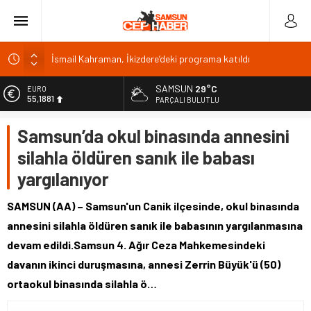
İsmail Kahraman, İkizdere’deki programa katıldı
Malatya Havalimanı Eylülde Açılıyor, Kuzey Çevre Yolu
Ekimde
SAMSUN
29°C
EURO
Akülü aracındayken otomobilin çarptığı emekli astsubay
55,1881
PARÇALI BULUTLU
öldü
ALTIN
Samsun’da okul binasında annesini
Antalya’da nem yüzde 80, hissedilen sıcaklık 40 derece
6.660,55
silahla öldüren sanık ile babası
Isparta’da bisiklet kupası heyecanı 371 sporcuyla sürüyor
BİST
13.779,39
yargılanıyor
DOLAR
47,7111
SAMSUN (AA) – Samsun'un Canik ilçesinde, okul binasında
annesini silahla öldüren sanık ile babasının yargılanmasına
devam edildi.Samsun 4. Ağır Ceza Mahkemesindeki
davanın ikinci duruşmasına, annesi Zerrin Büyük'ü (50)
ortaokul binasında silahla ö…