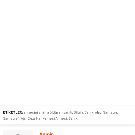
ETİKETLER:
annesini silahla öldüren sanık
,
Bi̇lgi̇n
,
Canik
,
olay
,
Samsun
,
Samsun 4. Ağır Ceza Mahkemesi Annesi
,
Sanık
Admin