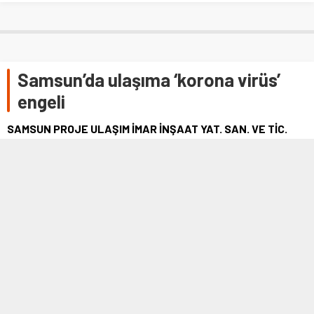
Samsun’da ulaşıma ‘korona virüs’
engeli
SAMSUN PROJE ULAŞIM İMAR İNŞAAT YAT. SAN. VE TİC.
A.Ş.(SAMULAŞ A.Ş.) TARAFINDAN KORONA VİRÜS SALGINI
İLE İLGİLİ ALINAN TEDBİRLER NEDENİYLE 13 MART
SONRASINDA RAYLI SİSTEMDE YÜZDE 64, OTOBÜSLERDE
YÜZDE 64 ORANINDA YOLCU SAYISINDA DÜŞÜŞ YAŞANDIĞI
AÇIKLANDI.