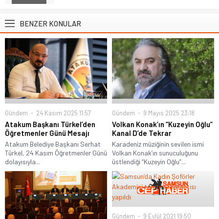
BENZER KONULAR
Gündem
24 Kasım 2025 11:57
Gündem
9 Mayıs 2025 23:18
Atakum Başkanı Türkel’den
Volkan Konak’ın “Kuzeyin Oğlu”
Öğretmenler Günü Mesajı
Kanal D’de Tekrar
Atakum Belediye Başkanı Serhat
Karadeniz müziğinin sevilen ismi
Türkel, 24 Kasım Öğretmenler Günü
Volkan Konak’ın sunuculuğunu
dolayısıyla...
üstlendiği “Kuzeyin Oğlu”...
Gündem
9 Eylül 2021 19:50