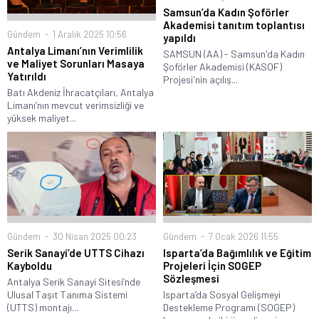
Samsun’da Kadın Şoförler
Akademisi tanıtım toplantısı
Gündem
1 Aralık 2025 10:56
yapıldı
Antalya Limanı’nın Verimlilik
SAMSUN (AA) - Samsun'da Kadın
ve Maliyet Sorunları Masaya
Şoförler Akademisi (KASOF)
Yatırıldı
Projesi'nin açılış...
Batı Akdeniz İhracatçıları, Antalya
Limanı’nın mevcut verimsizliği ve
yüksek maliyet...
Gündem
30 Nisan 2025 00:23
Gündem
7 Ocak 2026 11:55
Serik Sanayi’de UTTS Cihazı
Isparta’da Bağımlılık ve Eğitim
Kayboldu
Projeleri İçin SOGEP
Sözleşmesi
Antalya Serik Sanayi Sitesi’nde
Ulusal Taşıt Tanıma Sistemi
Isparta’da Sosyal Gelişmeyi
(UTTS) montajı...
Destekleme Programı (SOGEP)