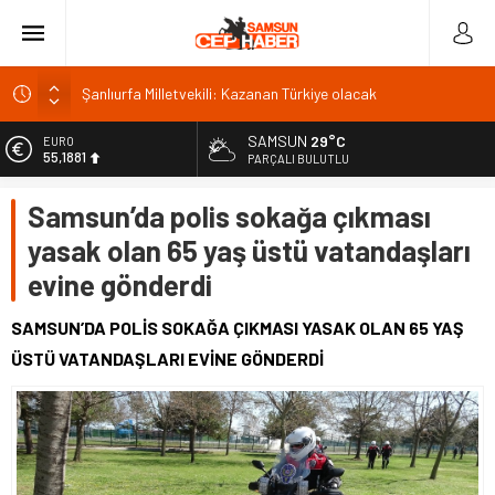
Şanlıurfa Milletvekili: Kazanan Türkiye olacak
İSDEMİR’in 2026 ilk yarı yatırımları büyük ivme kazandı
SAMSUN
29°C
Trabzonspor’da kombine satışında rekor: 18 bin
EURO
55,1881
PARÇALI BULUTLU
Van’da Sahil Yolu kavşak düzenlemesi tamamlandı
ALTIN
Samsun’da polis sokağa çıkması
Van Gölü’ne 4 yeni ücretsiz halk plajı yapılacak
6.660,55
yasak olan 65 yaş üstü vatandaşları
BİST
13.779,39
evine gönderdi
DOLAR
47,7111
SAMSUN’DA POLİS SOKAĞA ÇIKMASI YASAK OLAN 65 YAŞ
ÜSTÜ VATANDAŞLARI EVİNE GÖNDERDİ