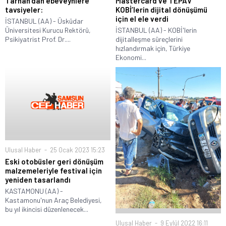
Tarhan’dan ebeveynlere
Mastercard ve TEPAV
tavsiyeler:
KOBİ’lerin dijital dönüşümü
için el ele verdi
İSTANBUL (AA) - Üsküdar
Üniversitesi Kurucu Rektörü,
İSTANBUL (AA) - KOBİ'lerin
Psikiyatrist Prof. Dr....
dijitalleşme süreçlerini
hızlandırmak için, Türkiye
Ekonomi...
Ulusal Haber
25 Ocak 2023 15:23
Eski otobüsler geri dönüşüm
malzemeleriyle festival için
yeniden tasarlandı
KASTAMONU (AA) -
Kastamonu'nun Araç Belediyesi,
bu yıl ikincisi düzenlenecek...
Ulusal Haber
9 Eylül 2022 16:11