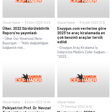
Ulusal Haber
9 Ekim 2023 14:23
Ulusal Haber
8 Aralık 2023 12:15
Ülker, 2022 Sürdürülebilirlik
Enuygun.com verilerine göre
Raporu’nu yayımladı
2023’te araç kiralamada en
çok benzinli araçlar tercih
- Ülker Üst Yöneticisi Mete
edildi
Buyurgan: - "İklim değişikliğiyle
bağlantılı risk...
- Enuygun Araç Kiralama İş
Geliştirme Müdürü Zafer Sağlam: -
"2023...
Ulusal Haber
8 Ekim 2022 13:46
Ulusal Haber
27 Temmuz 2022 14:13
Psikiyatrist Prof. Dr. Nevzat