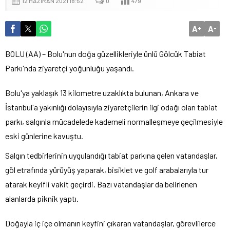
12 HAZIRAN 2021 18:52
0
479
A
A
+
-
BOLU (AA) – Bolu'nun doğa güzellikleriyle ünlü Gölcük Tabiat
Parkı'nda ziyaretçi yoğunluğu yaşandı.
Bolu'ya yaklaşık 13 kilometre uzaklıkta bulunan, Ankara ve
İstanbul'a yakınlığı dolayısıyla ziyaretçilerin ilgi odağı olan tabiat
parkı, salgınla mücadelede kademeli normalleşmeye geçilmesiyle
eski günlerine kavuştu.
Salgın tedbirlerinin uygulandığı tabiat parkına gelen vatandaşlar,
göl etrafında yürüyüş yaparak, bisiklet ve golf arabalarıyla tur
atarak keyifli vakit geçirdi. Bazı vatandaşlar da belirlenen
alanlarda piknik yaptı.
Doğayla iç içe olmanın keyfini çıkaran vatandaşlar, görevlilerce