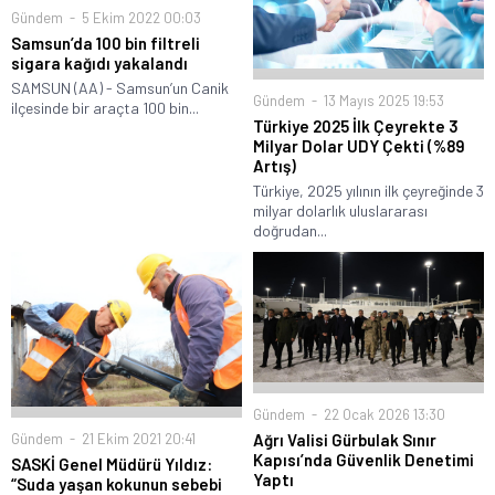
Gündem
5 Ekim 2022 00:03
Samsun’da 100 bin filtreli
sigara kağıdı yakalandı
SAMSUN (AA) - Samsun’un Canik
Gündem
13 Mayıs 2025 19:53
ilçesinde bir araçta 100 bin...
Türkiye 2025 İlk Çeyrekte 3
Milyar Dolar UDY Çekti (%89
Artış)
Türkiye, 2025 yılının ilk çeyreğinde 3
milyar dolarlık uluslararası
doğrudan...
Gündem
22 Ocak 2026 13:30
Gündem
21 Ekim 2021 20:41
Ağrı Valisi Gürbulak Sınır
Kapısı’nda Güvenlik Denetimi
SASKİ Genel Müdürü Yıldız:
Yaptı
“Suda yaşan kokunun sebebi