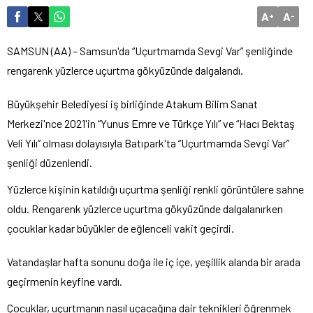
A
A
+
-
SAMSUN (AA) – Samsun'da “Uçurtmamda Sevgi Var” şenliğinde
rengarenk yüzlerce uçurtma gökyüzünde dalgalandı.
Büyükşehir Belediyesi iş birliğinde Atakum Bilim Sanat
Merkezi'nce 2021'in “Yunus Emre ve Türkçe Yılı” ve “Hacı Bektaş
Veli Yılı” olması dolayısıyla Batıpark'ta “Uçurtmamda Sevgi Var”
şenliği düzenlendi.
Yüzlerce kişinin katıldığı uçurtma şenliği renkli görüntülere sahne
oldu. Rengarenk yüzlerce uçurtma gökyüzünde dalgalanırken
çocuklar kadar büyükler de eğlenceli vakit geçirdi.
Vatandaşlar hafta sonunu doğa ile iç içe, yeşillik alanda bir arada
geçirmenin keyfine vardı.
Çocuklar, uçurtmanın nasıl uçacağına dair teknikleri öğrenmek