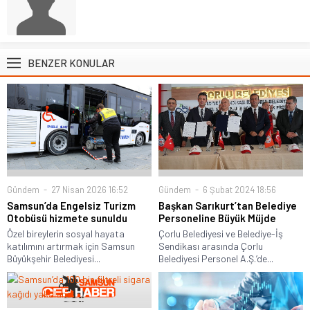
BENZER KONULAR
Gündem
27 Nisan 2026 16:52
Gündem
6 Şubat 2024 18:56
Samsun’da Engelsiz Turizm
Başkan Sarıkurt’tan Belediye
Otobüsü hizmete sunuldu
Personeline Büyük Müjde
Özel bireylerin sosyal hayata
Çorlu Belediyesi ve Belediye-İş
katılımını artırmak için Samsun
Sendikası arasında Çorlu
Büyükşehir Belediyesi...
Belediyesi Personel A.Ş.’de...