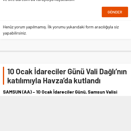
Henüz yorum yapılmamış. İlk yorumu yukarıdaki form aracılığıyla siz
yapabilirsiniz.
10 Ocak İdareciler Günü Vali Dağlı’nın
katılımıyla Havza’da kutlandı
SAMSUN (AA) – 10 Ocak İdareciler Günü, Samsun Valisi
Zülkif Dağlı'nın katılımıyla Havza'da kutlandı.Havza
Kaymakamlığının ev sahipliğinde kutlanan 10 Ocak
İdareciler Günü etkinlikleri kapsamında Samsun Vali
Yardımcıları Emin Çolak ve Şevket Cinbir…