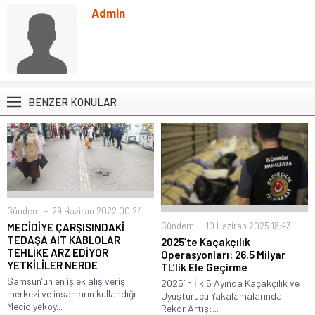
Admin
BENZER KONULAR
Gündem
29 Haziran 2022 00:24
Gündem
10 Haziran 2025 18:43
MECİDİYE ÇARŞISINDAKİ
TEDAŞA AIT KABLOLAR
2025’te Kaçakçılık
TEHLİKE ARZ EDİYOR
Operasyonları: 26.5 Milyar
YETKİLİLER NERDE
TL’lik Ele Geçirme
Samsun’un en işlek alış veriş
2025’in İlk 5 Ayında Kaçakçılık ve
merkezi ve insanların kullandığı
Uyuşturucu Yakalamalarında
Mecidiyeköy...
Rekor Artış:...