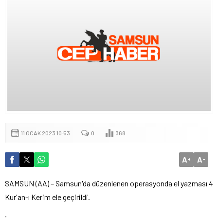
11 OCAK 2023 10:53
0
368
A
A
+
-
SAMSUN (AA) – Samsun'da düzenlenen operasyonda el yazması 4
Kur'an-ı Kerim ele geçirildi.