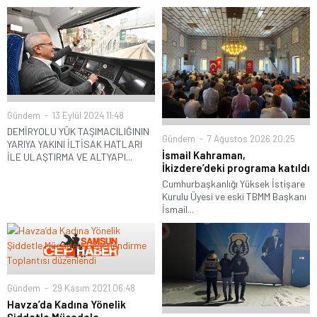
Gündem
13 Eylül 2024 11:48
DEMİRYOLU YÜK TAŞIMACILIĞININ
Gündem
7 Ağustos 2026 20:25
YARIYA YAKINI İLTİSAK HATLARI
İsmail Kahraman,
İLE ULAŞTIRMA VE ALTYAPI...
İkizdere’deki programa katıldı
Cumhurbaşkanlığı Yüksek İstişare
Kurulu Üyesi ve eski TBMM Başkanı
İsmail...
Gündem
29 Kasım 2021 06:48
Havza’da Kadına Yönelik