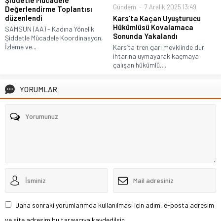
Şiddetle Mücadele
Gündem
7 Aralık 2025 13:49
Değerlendirme Toplantısı
düzenlendi
Kars’ta Kaçan Uyuşturucu
Hükümlüsü Kovalamaca
SAMSUN (AA) - Kadına Yönelik
Sonunda Yakalandı
Şiddetle Mücadele Koordinasyon,
İzleme ve...
Kars’ta tren garı mevkiinde dur
ihtarına uymayarak kaçmaya
çalışan hükümlü,...
YORUMLAR
Daha sonraki yorumlarımda kullanılması için adım, e-posta adresim
ve site adresim bu tarayıcıya kaydedilsin.