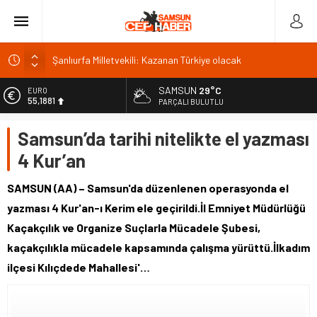
Şanlıurfa Milletvekili: Kazanan Türkiye olacak
İSDEMİR’in 2026 ilk yarı yatırımları büyük ivme kazandı
Trabzonspor’da kombine satışında rekor: 18 bin
SAMSUN
29°C
EURO
55,1881
PARÇALI BULUTLU
Van’da Sahil Yolu kavşak düzenlemesi tamamlandı
ALTIN
Van Gölü’ne 4 yeni ücretsiz halk plajı yapılacak
Samsun’da tarihi nitelikte el yazması
6.660,55
4 Kur’an
BİST
13.779,39
SAMSUN (AA) – Samsun'da düzenlenen operasyonda el
DOLAR
yazması 4 Kur'an-ı Kerim ele geçirildi.İl Emniyet Müdürlüğü
47,7111
Kaçakçılık ve Organize Suçlarla Mücadele Şubesi,
kaçakçılıkla mücadele kapsamında çalışma yürüttü.İlkadım
ilçesi Kılıçdede Mahallesi'…