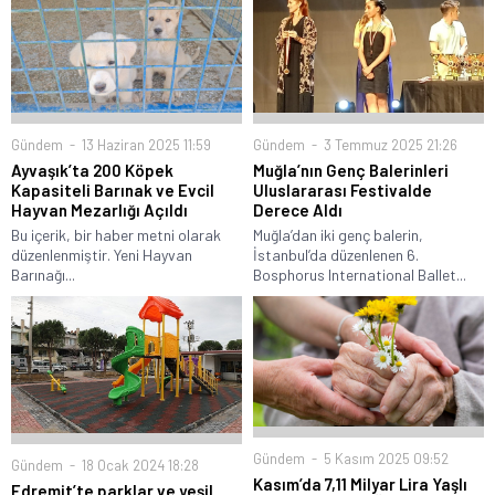
Gündem
13 Haziran 2025 11:59
Gündem
3 Temmuz 2025 21:26
Ayvaşık’ta 200 Köpek
Muğla’nın Genç Balerinleri
Kapasiteli Barınak ve Evcil
Uluslararası Festivalde
Hayvan Mezarlığı Açıldı
Derece Aldı
Bu içerik, bir haber metni olarak
Muğla’dan iki genç balerin,
düzenlenmiştir. Yeni Hayvan
İstanbul’da düzenlenen 6.
Barınağı...
Bosphorus International Ballet...
Gündem
5 Kasım 2025 09:52
Gündem
18 Ocak 2024 18:28
Kasım’da 7,11 Milyar Lira Yaşlı
Edremit’te parklar ve yeşil