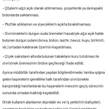
– Çöplerin ağzı açık olarak atılmaması, poşetlerde ya da kapaklı
bidonlarda saklanması,
– Mutfak atıklarının ve yiyeceklerin açıkta bırakılmaması,
– Sivrisineklerin durgun suda üremeleri hasabiyle ağzı açık halde
bulunan durgun suların (kova, bidon, lastik, havuz, kuyu, birikinti,
vb.) ortadan kaldırarak üzerinin kapatılması,
– Çiçek saksıların altında bulunan tabakların kuru tutulması ile
sivrisinek üremesinin önüne geçileceği ifade edildi.
Ayrıca müdürlük tarafından yapılan bilgilendirmede; lamba ışığına
gelen haşerelerin genellikle halk tarafından sivrisinekle
karıştırıldığı hatırlatılarak bu haşerelerin mevsim geçiş sürecinin
sonunda ortadan kalktığı kaydedildi.
Ortak kullanım alanlarının dışındaki ev ve iş yerlerinin bahçeleri,
apartman boşlukları ve bodrum katlar için ücret karşılığında