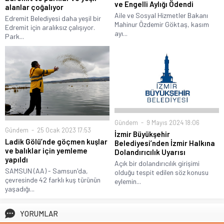
ve Engelli Aylığı Ödendi
alanlar çoğalıyor
Aile ve Sosyal Hizmetler Bakanı
Edremit Belediyesi daha yeşil bir
Mahinur Özdemir Göktaş, kasım
Edremit için aralıksız çalışıyor.
ayı...
Park...
Gündem
9 Mayıs 2024 18:06
Gündem
25 Ocak 2023 17:53
İzmir Büyükşehir
Ladik Gölü’nde göçmen kuşlar
Belediyesi’nden İzmir Halkına
ve balıklar için yemleme
Dolandırıcılık Uyarısı
yapıldı
Açık bir dolandırıcılık girişimi
SAMSUN (AA) - Samsun'da,
olduğu tespit edilen söz konusu
çevresinde 42 farklı kuş türünün
eylemin...
yaşadığı...
YORUMLAR