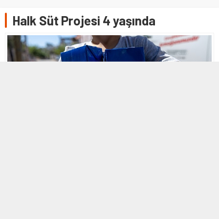
Halk Süt Projesi 4 yaşında
10 TEMMUZ 2024 18:24
0
305
A
A
+
-