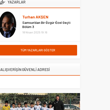
kültür-sanat iş birliklerinin
YAZARLAR
yer verdi:...
güçlendirilmesi konularını
değerlendirdi. Səda Müzik Kursu
Kurucusu Ayten Rehimova’nın ev
Turhan AKŞEN
sahipliğinde başkentte
Samsun’dan Bir Özgür Özel Geçti
gerçekleştirilen görüşmede,
Bölüm 3
Türk...
18 Nisan 2025 19:16
TÜM YAZARLARI GÖSTER
ALIŞVERİŞİN GÜVENLİ ADRESİ