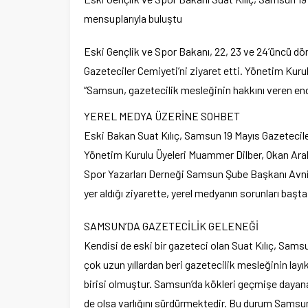
mensuplarıyla buluştu
Eski Gençlik ve Spor Bakanı, 22, 23 ve 24’üncü d
Gazeteciler Cemiyeti’ni ziyaret etti. Yönetim Kurulu
“Samsun, gazetecilik mesleğinin hakkını veren ender
YEREL MEDYA ÜZERİNE SOHBET
Eski Bakan Suat Kılıç, Samsun 19 Mayıs Gazetecil
Yönetim Kurulu Üyeleri Muammer Dilber, Okan Arala
Spor Yazarları Derneği Samsun Şube Başkanı Avni 
yer aldığı ziyarette, yerel medyanın sorunları başt
SAMSUN’DA GAZETECİLİK GELENEĞİ
Kendisi de eski bir gazeteci olan Suat Kılıç, Samsu
çok uzun yıllardan beri gazetecilik mesleğinin layık
birisi olmuştur. Samsun’da kökleri geçmişe dayana
de olsa varlığını sürdürmektedir. Bu durum Samsun