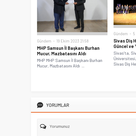
Gündem
5 
Sivas Diş 
Gündem
19 Ekim 2023 21:58
Güncel ve 
MHP Samsun İl Başkanı Burhan
Sivas’ta, S
Mucur, Mazbatasını Aldı
Üniversitesi
MHP MHP Samsun İl Başkanı Burhan
Sivas Diş Hek
Mucur, Mazbatasını Aldı ...
YORUMLAR