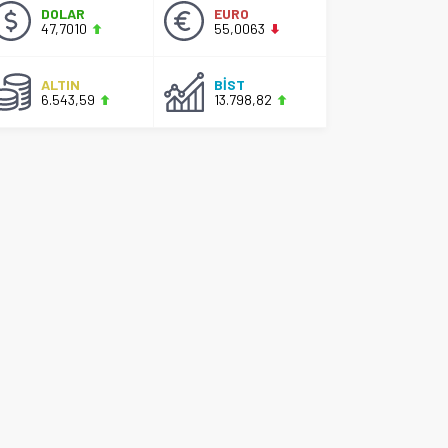
DOLAR
EURO
47,7010
55,0063
ALTIN
BİST
6.543,59
13.798,82