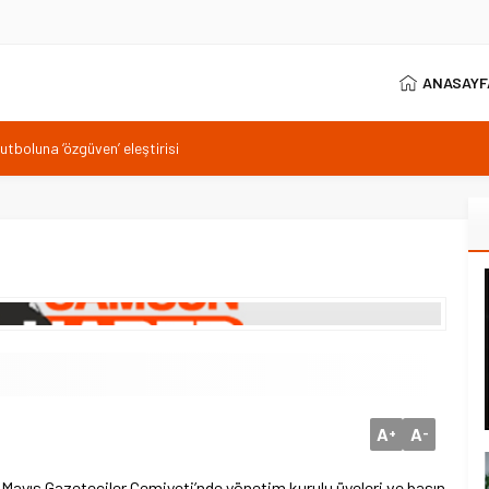
ANASAYF
tboluna ‘özgüven’ eleştirisi
ülkeden katılım bekleniyor
mi hedeflerini açıkladı
 bin 165 salonda yapılacak
ir'den Osmaniye Milletvekili Seydi Gülsoy'a ziyaret
A
A
+
-
 Mayıs Gazeteciler Cemiyeti’nde yönetim kurulu üyeleri ve basın