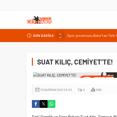
Spor yorumcusu Bulut’tan Türk fu
SON DAKİKA
Elazığ’da su ürünleri zirvesi: 19 
TÜRKAV Elazığ Şubesi yeni yöneti
YÖKDİL/2 sınavı 87 merkezde, 4
SUAT KILIÇ, CEMİYET’TE!
TDGF Genel Başkanı Menderes Dem
11 HAZIRAN 2021 23:23
0
566
Eski Gençlik ve Spor Bakanı Suat Kılıç, Samsun 19