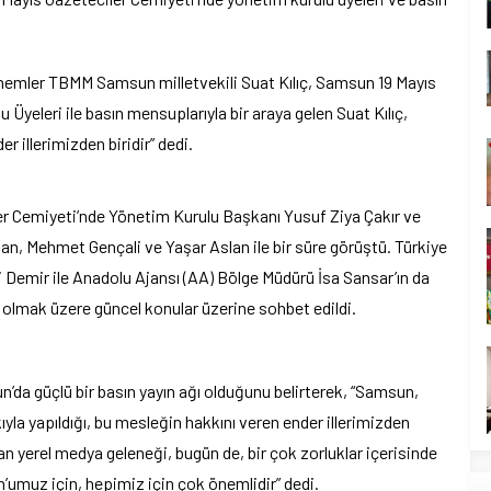
önemler TBMM Samsun milletvekili Suat Kılıç, Samsun 19 Mayıs
 Üyeleri ile basın mensuplarıyla bir araya gelen Suat Kılıç,
 illerimizden biridir” dedi.
er Cemiyeti’nde Yönetim Kurulu Başkanı Yusuf Ziya Çakır ve
n, Mehmet Gençali ve Yaşar Aslan ile bir süre görüştü. Türkiye
Demir ile Anadolu Ajansı (AA) Bölge Müdürü İsa Sansar’ın da
a olmak üzere güncel konular üzerine sohbet edildi.
n’da güçlü bir basın yayın ağı olduğunu belirterek, “Samsun,
ıyla yapıldığı, bu mesleğin hakkını veren ender illerimizden
n yerel medya geleneği, bugün de, bir çok zorluklar içerisinde
’umuz için, hepimiz için çok önemlidir” dedi.