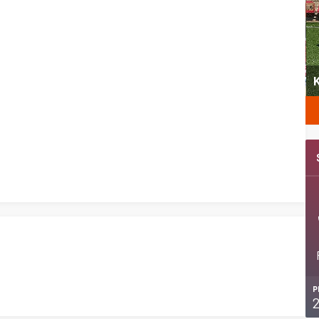
yeni
Şubat’ta spor ve heyecan var
K
P