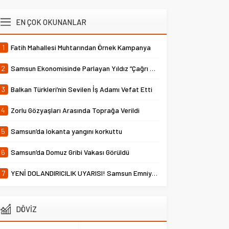
EN ÇOK OKUNANLAR
1
Fatih Mahallesi Muhtarından Örnek Kampanya
2
Samsun Ekonomisinde Parlayan Yıldız “Çağrı Temper”
3
Balkan Türkleri’nin Sevilen İş Adamı Vefat Etti
4
Zorlu Gözyaşları Arasında Toprağa Verildi
5
Samsun’da lokanta yangını korkuttu
6
Samsun’da Domuz Gribi Vakası Görüldü
7
YENİ DOLANDIRICILIK UYARISI! Samsun Emniyet Müdürlüğü Uyardı
DÖVİZ