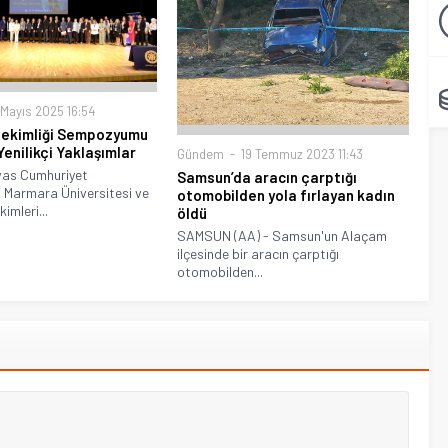
Mayıs 2025 16:54
Hekimliği Sempozyumu
Yenilikçi Yaklaşımlar
Gündem
19 Temmuz 2023 11:43
ivas Cumhuriyet
Samsun’da aracın çarptığı
, Marmara Üniversitesi ve
otomobilden yola fırlayan kadın
imleri...
öldü
SAMSUN (AA) - Samsun'un Alaçam
ilçesinde bir aracın çarptığı
otomobilden...