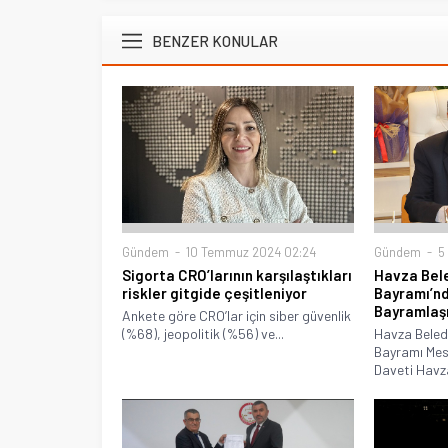
BENZER KONULAR
Gündem
10 Temmuz 2024 02:24
Gündem
5 
Sigorta CRO’larının karşılaştıkları
Havza Bele
riskler gitgide çeşitleniyor
Bayramı’nd
Bayramlaş
Ankete göre CRO’lar için siber güvenlik
(%68), jeopolitik (%56) ve...
Havza Beled
Bayramı Mes
Daveti Havza