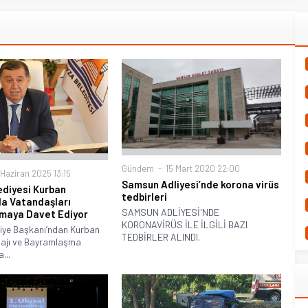
Gündem
15 Mart 2020 22:00
Haziran 2025 13:15
Samsun Adliyesi’nde korona virüs
diyesi Kurban
tedbirleri
a Vatandaşları
SAMSUN ADLİYESİ'NDE
maya Davet Ediyor
KORONAVİRÜS İLE İLGİLİ BAZI
iye Başkanı’ndan Kurban
TEDBİRLER ALINDI.
ajı ve Bayramlaşma
...