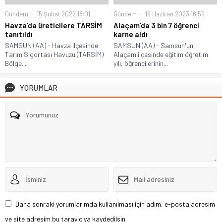
Gündem
15 Şubat 2022 18:01
Gündem
16 Haziran 2023 16:59
Havza’da üreticilere TARSİM
Alaçam’da 3 bin 7 öğrenci
tanıtıldı
karne aldı
SAMSUN (AA) - Havza ilçesinde
SAMSUN (AA) - Samsun'un
Tarım Sigortası Havuzu (TARSİM)
Alaçam ilçesinde eğitim öğretim
Bölge...
yılı, öğrencilerinin...
YORUMLAR
Daha sonraki yorumlarımda kullanılması için adım, e-posta adresim
ve site adresim bu tarayıcıya kaydedilsin.