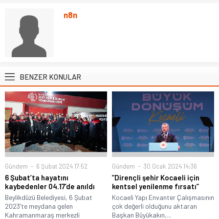
n8n
BENZER KONULAR
Gündem
6 Şubat 2024 17:52
Gündem
30 Ocak 2024 14:36
6 Şubat’ta hayatını
”Dirençli şehir Kocaeli için
kaybedenler 04.17’de anıldı
kentsel yenilenme fırsatı”
Beylikdüzü Belediyesi, 6 Şubat
Kocaeli Yapı Envanter Çalışmasının
2023’te meydana gelen
çok değerli olduğunu aktaran
Kahramanmaraş merkezli
Başkan Büyükakın,...