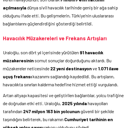
açılmasıyla
dünya sivil havacılık tarihinde geniş bir ağa sahip
olduğunu ifade etti. Bu gelişmelerin, Türkiye’nin uluslararası
bağlantılarını güçlendirdiğini gösterdiği belirtildi.
Havacılık Müzakereleri ve Frekans Artışları
Uraloğlu, son dört yıl içerisinde yürütülen
91 havacılık
müzakeresinin
somut sonuçlar doğurduğunu aktardı. Bu
müzakereler neticesinde
22 yeni destinasyon
ve
1.071 ilave
uçuş frekansı
kazanımı sağlandığı kaydedildi. Bu artışların,
havacılıkta sınırları kaldırma hedefine hizmet ettiği vurgulandı.
Artan altyapı kapasitesi ve geliştirilen bağlantılar, yolcu trafiğine
de doğrudan etki etti. Uraloğlu,
2025 yılında
havayolları
tarafından
247 milyon 163 bin yolcunun
güvenli bir şekilde
taşındığını belirterek, bu rakamın
Cumhuriyet tarihinin en
yüksek yolcu sayısı
rekoru olduğunu söyledi.