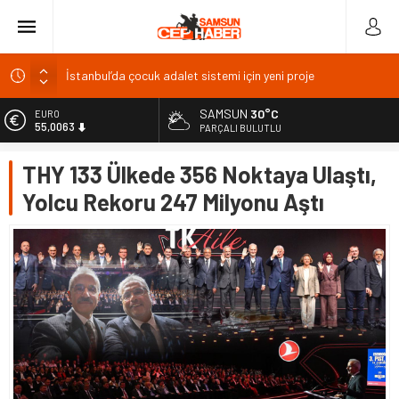
İstanbul’da çocuk adalet sistemi için yeni proje
Uluslararası mezunlara ikamet izni kolaylığı: Süre 2 yıla
çıkabilecek
SAMSUN
30°C
EURO
55,0063
PARÇALI BULUTLU
Spor yorumcusu Bulut’tan Türk futboluna ‘özgüven’ eleştirisi
Elazığ’da su ürünleri zirvesi: 19 ülkeden katılım bekleniyor
ALTIN
THY 133 Ülkede 356 Noktaya Ulaştı,
6.543,59
TÜRKAV Elazığ Şubesi yeni yönetimi hedeflerini açıkladı
Yolcu Rekoru 247 Milyonu Aştı
BİST
13.798,82
DOLAR
47,7010