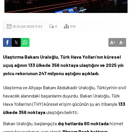
16 OCAK 2026 11:52
0
376
A
A
+
-
Ulaştırma Bakanı Uraloğlu, Türk Hava Yolları’nın küresel
uçuş ağının 133 ülkede 356 noktaya ulaştığını ve 2025 yılı
yolcu rekorunun 247 milyonu aştığını açıkladı.
Ulaştırma ve Altyapı Bakanı Abdulkadir Uraloğlu, Türkiye’nin sivil
havacılık alanındaki başarılarını duyurdu. Bakan Uraloğlu, Türk
Hava Yolları’nın (THY) küresel erişim gücünün şu an itibarıyla
133
ülkede 356 noktaya
ulaştığını belirtti.
Bakan Uraloğlu, başlangıçta
dış hatlarda 60 noktada
hizmet
veren havayolunun, son olarak
Phnom Penh hattının