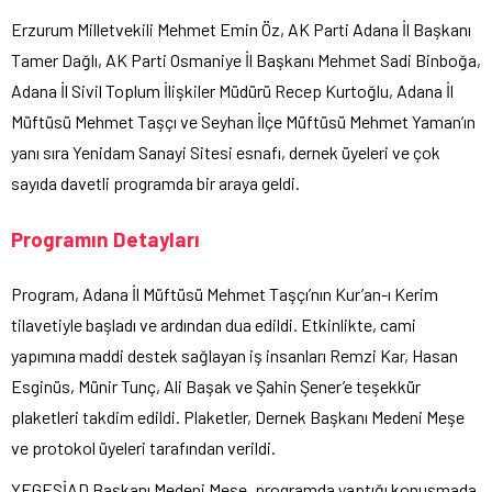
Erzurum Milletvekili Mehmet Emin Öz, AK Parti Adana İl Başkanı
Tamer Dağlı, AK Parti Osmaniye İl Başkanı Mehmet Sadi Binboğa,
Adana İl Sivil Toplum İlişkiler Müdürü Recep Kurtoğlu, Adana İl
Müftüsü Mehmet Taşçı ve Seyhan İlçe Müftüsü Mehmet Yaman’ın
yanı sıra Yenidam Sanayi Sitesi esnafı, dernek üyeleri ve çok
sayıda davetli programda bir araya geldi.
Programın Detayları
Program, Adana İl Müftüsü Mehmet Taşçı’nın Kur’an-ı Kerim
tilavetiyle başladı ve ardından dua edildi. Etkinlikte, cami
yapımına maddi destek sağlayan iş insanları Remzi Kar, Hasan
Esginüs, Münir Tunç, Ali Başak ve Şahin Şener’e teşekkür
plaketleri takdim edildi. Plaketler, Dernek Başkanı Medeni Meşe
ve protokol üyeleri tarafından verildi.
YEGESİAD Başkanı Medeni Meşe, programda yaptığı konuşmada,