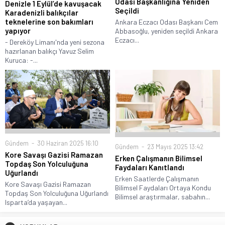
Odası Başkanlığına Yeniden
Denizle 1 Eylül’de kavuşacak
Seçildi
Karadenizli balıkçılar
teknelerine son bakımları
Ankara Eczacı Odası Başkanı Cem
yapıyor
Abbasoğlu, yeniden seçildi Ankara
Eczacı...
- Dereköy Limanı'nda yeni sezona
hazırlanan balıkçı Yavuz Selim
Kuruca: -...
Gündem
30 Haziran 2025 16:10
Gündem
23 Mayıs 2025 13:42
Kore Savaşı Gazisi Ramazan
Erken Çalışmanın Bilimsel
Topdaş Son Yolculuğuna
Faydaları Kanıtlandı
Uğurlandı
Erken Saatlerde Çalışmanın
Kore Savaşı Gazisi Ramazan
Bilimsel Faydaları Ortaya Kondu
Topdaş Son Yolculuğuna Uğurlandı
Bilimsel araştırmalar, sabahın...
Isparta’da yaşayan...