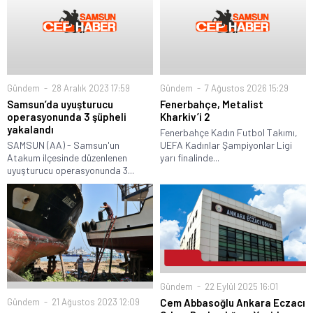
Gündem
28 Aralık 2023 17:59
Gündem
7 Ağustos 2026 15:29
Samsun’da uyuşturucu
Fenerbahçe, Metalist
operasyonunda 3 şüpheli
Kharkiv’i 2
yakalandı
Fenerbahçe Kadın Futbol Takımı,
SAMSUN (AA) - Samsun'un
UEFA Kadınlar Şampiyonlar Ligi
Atakum ilçesinde düzenlenen
yarı finalinde...
uyuşturucu operasyonunda 3...
Gündem
22 Eylül 2025 16:01
Gündem
21 Ağustos 2023 12:09
Cem Abbasoğlu Ankara Eczacı