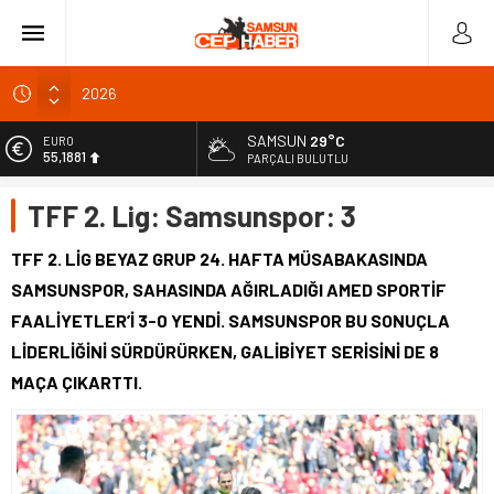
2026
Altın haftayı yüzde 7,4 yükselişle kapattı: Güncel fiyatlar
SAMSUN
29°C
EURO
55,1881
Meteoroloji’den kuvvetli sağanak uyarısı
PARÇALI BULUTLU
Ovit Yayla Şenlikleri’nde Karadeniz ezgileri yankılandı
ALTIN
TFF 2. Lig: Samsunspor: 3
6.660,55
Türkiye’nin 4 ülkeye yeni büyükelçi atamaları
BİST
TFF 2. LİG BEYAZ GRUP 24. HAFTA MÜSABAKASINDA
13.779,39
SAMSUNSPOR, SAHASINDA AĞIRLADIĞI AMED SPORTİF
DOLAR
FAALİYETLER’İ 3-0 YENDİ. SAMSUNSPOR BU SONUÇLA
47,7111
LİDERLİĞİNİ SÜRDÜRÜRKEN, GALİBİYET SERİSİNİ DE 8
MAÇA ÇIKARTTI.