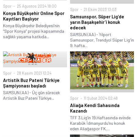
Spor
25 Ağustos 2024 18:00
Spor
21 Ekim 2023 13:03
Konya Büyükşehir Online Spor
Samsunspor, Süper Lig’de
Kayıtları Başlıyor
yarın Başakşehir’i konuk
Konya Büyükşehir Belediyesi’nin
edecek
“Spor Konya” projesi kapsamında
SAMSUN (AA) - Yılport
sağlıklı yaşama katkıda...
Samsunspor, Trendyol Süper Lig'in
9. hafta...
Spor
28 Kasım 2021 12:24
Artistik Buz Pateni Türkiye
Şampiyonası başladı
SAMSUN (AA) - Üç gün sürecek
Artistik Buz Pateni Türkiye...
Spor
11 Şubat 2024 02:48
Aliağa Kendi Sahasında
Kazandı
TFF 3.Lig’in 19.Haftasında evinde
Karabük İdmanyurdu’nu konuk
eden Aliağaspor FK,...