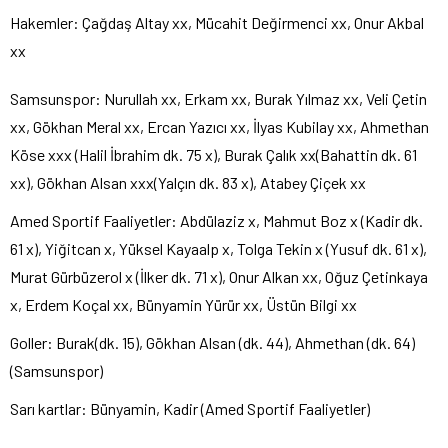
Hakemler: Çağdaş Altay xx, Mücahit Değirmenci xx, Onur Akbal
xx
Samsunspor: Nurullah xx, Erkam xx, Burak Yılmaz xx, Veli Çetin
xx, Gökhan Meral xx, Ercan Yazıcı xx, İlyas Kubilay xx, Ahmethan
Köse xxx (Halil İbrahim dk. 75 x), Burak Çalık xx(Bahattin dk. 61
xx), Gökhan Alsan xxx(Yalçın dk. 83 x), Atabey Çiçek xx
Amed Sportif Faaliyetler: Abdülaziz x, Mahmut Boz x (Kadir dk.
61 x), Yiğitcan x, Yüksel Kayaalp x, Tolga Tekin x (Yusuf dk. 61 x),
Murat Gürbüzerol x (İlker dk. 71 x), Onur Alkan xx, Oğuz Çetinkaya
x, Erdem Koçal xx, Bünyamin Yürür xx, Üstün Bilgi xx
Goller: Burak(dk. 15), Gökhan Alsan (dk. 44), Ahmethan (dk. 64)
(Samsunspor)
Sarı kartlar: Bünyamin, Kadir (Amed Sportif Faaliyetler)