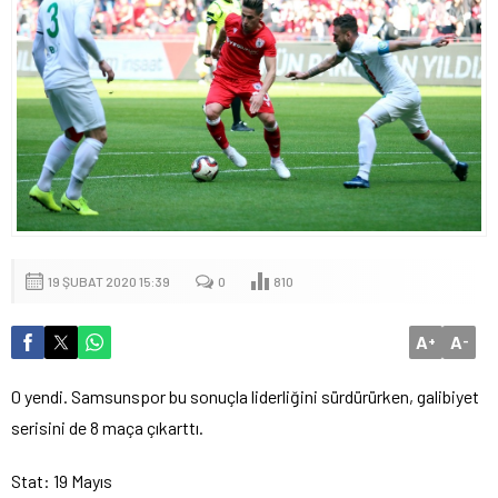
19 ŞUBAT 2020 15:39
0
810
A
A
+
-
0 yendi. Samsunspor bu sonuçla liderliğini sürdürürken, galibiyet
serisini de 8 maça çıkarttı.
Stat: 19 Mayıs