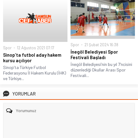
Spor
21 Şubat 2024 16:38
Spor
12 Ağustos 2021 07:17
İnegöl Belediyesi Spor
Sinop’ta futbol aday hakem
Festivali Başladı
kursu açılıyor
İnegöl Belediyesi’nin bu yıl 7’ncisini
Sinop’ta Türkiye Futbol
düzenlediği Okullar Arası Spor
Federasyonu İl Hakem Kurulu (İHK)
Festivali...
ve Türkiye...
YORUMLAR