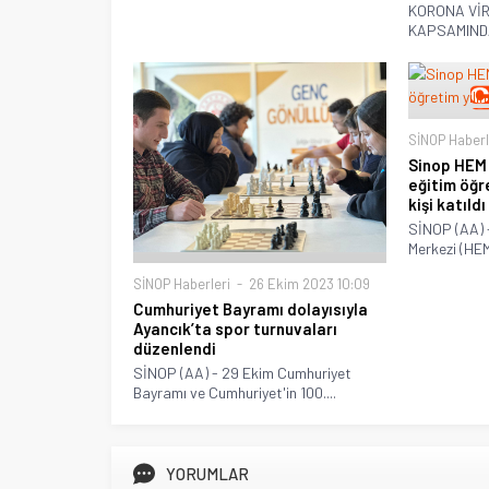
KORONA VİR
KAPSAMINDA
SİNOP Haberl
Sinop HEM 
eğitim öğre
kişi katıldı
SİNOP (AA) 
Merkezi (HEM
SİNOP Haberleri
26 Ekim 2023 10:09
Cumhuriyet Bayramı dolayısıyla
Ayancık’ta spor turnuvaları
düzenlendi
SİNOP (AA) - 29 Ekim Cumhuriyet
Bayramı ve Cumhuriyet'in 100....
YORUMLAR