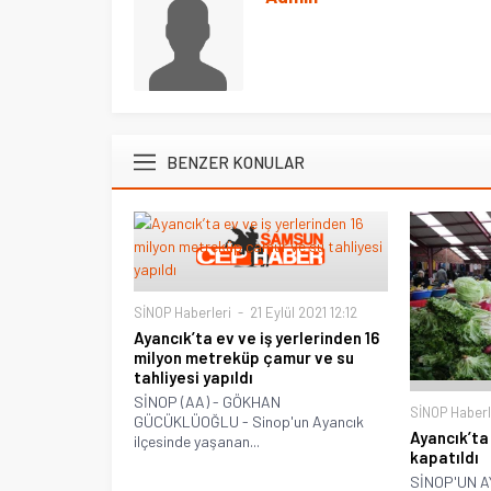
BENZER KONULAR
SİNOP Haberleri
21 Eylül 2021 12:12
Ayancık’ta ev ve iş yerlerinden 16
milyon metreküp çamur ve su
tahliyesi yapıldı
SİNOP (AA) - GÖKHAN
SİNOP Haberl
GÜCÜKLÜOĞLU - Sinop'un Ayancık
Ayancık’ta
ilçesinde yaşanan...
kapatıldı
SİNOP'UN A