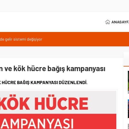
ANASAYF
’de gelir sistemi değişiyor
 çekilişine katıldı
atik bitkilerle yeşerecek
erde bağımlılıkla mücadele
n ve kök hücre bağış kampanyası
ul’da sıcaklara kısa ara
K HÜCRE BAĞIŞ KAMPANYASI DÜZENLENDİ.