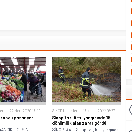
eri
22 Mart 2020 17:40
SİNOP Haberleri
17 Nisan 2022 16:27
 kapalı pazar yeri
Sinop’taki örtü yangınında 15
dönümlük alan zarar gördü
YANCIK İLÇESİNDE
SİNOP (AA) - Sinop'ta çıkan yangında