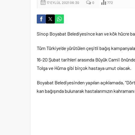
17 EYLÜL 2021 06:30
0
772
Sinop Boyabat Belediyesince kan ve kök hücre b
Tüm Türkiye’de yürütülen çeşitli bağış kampanyalar
16-20 Şubat tarihleri arasında Büyük Camii önünde
Tolga ve Hüma gibi birçok hastaya umut olacak.
Boyabat Belediyesinden yapılan açıklamada, “Dört
kan bağışında bulunarak hastalarımızın kahramanı ol
Ege Üniversitesi Spor Kulübüne 