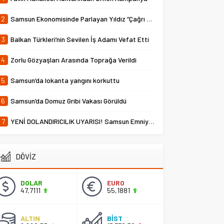
2
Samsun Ekonomisinde Parlayan Yıldız “Çağrı Temper”
3
Balkan Türkleri’nin Sevilen İş Adamı Vefat Etti
4
Zorlu Gözyaşları Arasında Toprağa Verildi
5
Samsun’da lokanta yangını korkuttu
6
Samsun’da Domuz Gribi Vakası Görüldü
7
YENİ DOLANDIRICILIK UYARISI! Samsun Emniyet Müdürlüğü Uyardı
DÖVİZ
DOLAR
EURO
47,7111
55,1881
ALTIN
BİST