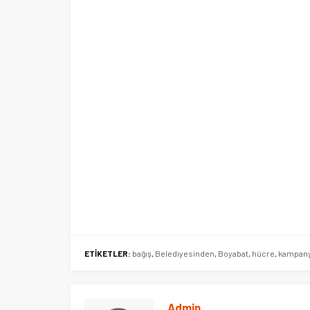
merkez tahsis edildi
ETİKETLER:
bağış
,
Belediyesinden
,
Boyabat
,
hücre
,
kampany
Admin