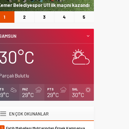
emer Belediyespor U11 ilk maçını kazandı
Büyükşehir’den
1
2
3
4
5
SAMSUN
30°C
Parçalı Bulutlu
TS
PAZ
PTS
SAL
29°C
29°C
29°C
30°C
EN ÇOK OKUNANLAR
1
Fatih Mahallesi Muhtarından Örnek Kampanya