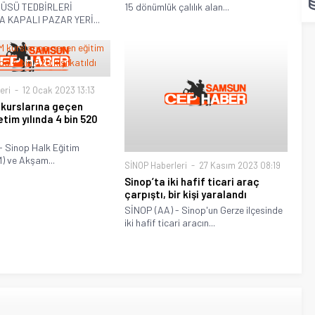
ÜSÜ TEDBİRLERİ
15 dönümlük çalılık alan...
 KAPALI PAZAR YERİ...
eri
12 Ocak 2023 13:13
kurslarına geçen
tim yılında 4 bin 520
- Sinop Halk Eğitim
) ve Akşam...
SİNOP Haberleri
27 Kasım 2023 08:19
Sinop’ta iki hafif ticari araç
çarpıştı, bir kişi yaralandı
SİNOP (AA) - Sinop'un Gerze ilçesinde
iki hafif ticari aracın...