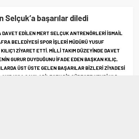
an Selçuk’a başarılar diledi
NA DAVET EDİLEN MERT SELÇUK ANTRENÖRLERİ İSMAİL
BAFRA BELEDİYESİ SPOR İŞLERİ MÜDÜRÜ YUSUF
ILIÇ’I ZİYARET ETTİ. MİLLİ TAKIM DÜZEYİNDE DAVET
ENİN GURUR DUYDUĞUNU İFADE EDEN BAŞKAN KILIÇ,
ARDA ÜST ÜSTE GELEN BAŞARILAR BİZLERİ ZİYADESİ
LAYIP KISA SAYILABİLECEK BİR SÜREÇTE KENDİ YAŞ
DİSİ İÇİN BÜYÜK BAŞARI, BİZLER İÇİN İSE GURUR
INDA. BU AZMİ İLE FUTBOLUNDA ÇOK DAHA GÜZEL
N TÜM İLÇE MERT’İN MAKEDONYA İLE OYNANACAK MİLLİ
ALARIMIZ MERT İLE BİRLİKTE. KENDİSİNE BAŞARILAR
 OLAN HERKESE TEŞEKKÜR EDİYORUM” DEDİ.