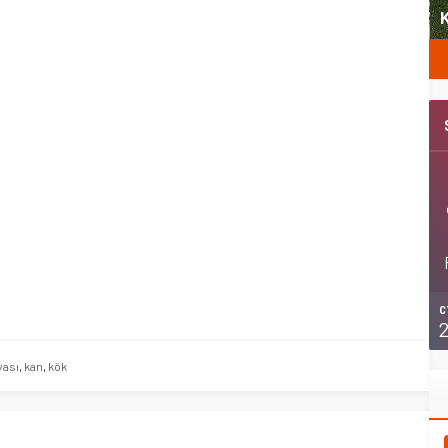
Şubat’ta spor ve heyecan var
K
C
ası
,
kan
,
kök