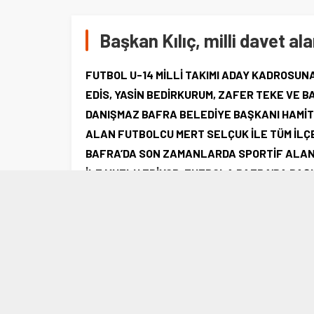
Başkan Kılıç, milli davet al
FUTBOL U-14 MİLLİ TAKIMI ADAY KADROSU
EDİS, YASİN BEDİRKURUM, ZAFER TEKE VE 
DANIŞMAZ BAFRA BELEDİYE BAŞKANI HAMİT K
ALAN FUTBOLCU MERT SELÇUK İLE TÜM İLÇ
BAFRA’DA SON ZAMANLARDA SPORTİF ALANL
İLE MUTLU EDİYOR. FUTBOLA BAFRA’DA BAŞ
GURUBUNDA MİLLİ TAKIMA DAVET EDİLMEK KEN
KAYNAĞI OLDU. MERT HENÜZ YOLUN ÇOK BAŞ
NOKTALARA GELECEĞİNE İNANIYORUM. ŞU A
MAÇTA SÜRE ALMASINI TEMENNİ EDİYOR. DU
DİLİYOR, BU GÜNLERE GELMESİNDE KATKISI