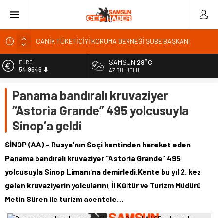
CANİK TÜKETİCİYİ KORUMA DERNEĞİ ŞUBE BAŞKANI
İBRAHİM ÖRS ÜN. AÇIKLAMASI MİLYONLARCA İNTERNET
KULLANICISINI İLGİLENDİREN KARAR VERİLDİ
SAMSUN
29°C
EURO
54,9646
AZ BULUTLU
Kardef Başkanı Adem GÜNER Yunanistan bu kararını
gözden geçirmelidir diyerek tepkilerini gösterdi
ALTIN
Panama bandıralı kruvaziyer
6.488,95
24 Temmuz Basın Bayramı basın özgürlüğünün günüdür
“Astoria Grande” 495 yolcusuyla
BİST
Sandık Bir Emanettir, Emanete İhanet Olmaz
13.798,82
Sinop’a geldi
Fatih Mahallesi Sakinleri Ilkadım Belediye Başkanı İhsan
DOLAR
KURNAZ ve Muhtarları Seda KEKLİK ‘teşekķür ettiler.
47,5939
SİNOP (AA) – Rusya'nın Soçi kentinden hareket eden
Panama bandıralı kruvaziyer “Astoria Grande” 495
yolcusuyla Sinop Limanı'na demirledi.Kente bu yıl 2. kez
gelen kruvaziyerin yolcularını, İl Kültür ve Turizm Müdürü
Metin Süren ile turizm acentele…