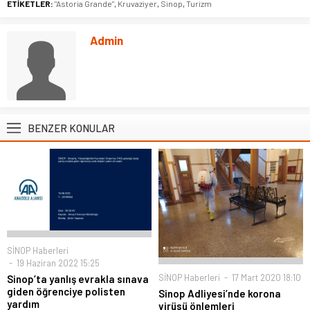
ETİKETLER:
"Astoria Grande"
,
Kruvaziyer
,
Sinop
,
Turizm
Admin
BENZER KONULAR
SİNOP Haberleri
19 Haziran 2022 15:25
SİNOP Haberleri
17 Mart 2020 18:10
Sinop’ta yanlış evrakla sınava
giden öğrenciye polisten
Sinop Adliyesi’nde korona
yardım
virüsü önlemleri