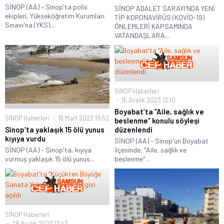
SİNOP (AA) – Sinop'ta polis
SİNOP ADALET SARAYI'NDA YENİ
ekipleri, Yükseköğretim Kurumları
TİP KORONAVİRÜS (KOVİD-19)
Sınavı'na (YKS)...
ÖNLEMLERİ KAPSAMINDA
VATANDAŞLARA...
SİNOP Haberleri
15 Aralık 2023 13:10
Boyabat’ta “Aile, sağlık ve
SİNOP Haberleri
18 Mart 2022 19:52
beslenme” konulu söyleşi
düzenlendi
Sinop’ta yaklaşık 15 ölü yunus
kıyıya vurdu
SİNOP (AA) - Sinop'un Boyabat
ilçesinde, "Aile, sağlık ve
SİNOP (AA) - Sinop'ta, kıyıya
beslenme"...
vurmuş yaklaşık 15 ölü yunus...
SİNOP Haberleri
29 Aralık 2022 17:43