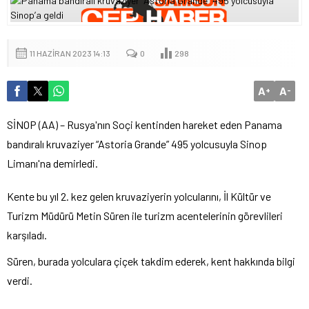
11 HAZIRAN 2023 14:13
0
298
A
A
+
-
SİNOP (AA) – Rusya'nın Soçi kentinden hareket eden Panama
bandıralı kruvaziyer “Astoria Grande” 495 yolcusuyla Sinop
Limanı'na demirledi.
Kente bu yıl 2. kez gelen kruvaziyerin yolcularını, İl Kültür ve
Turizm Müdürü Metin Süren ile turizm acentelerinin görevlileri
karşıladı.
Süren, burada yolculara çiçek takdim ederek, kent hakkında bilgi
verdi.