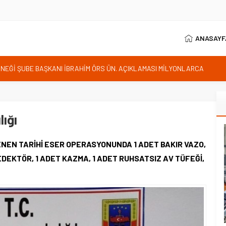
ANASAYF
RNEĞİ ŞUBE BAŞKANI İBRAHİM ÖRS ÜN. AÇIKLAMASI MİLYONLARCA
LENDİREN KARAR VERİLDİ
istan bu kararını gözden geçirmelidir diyerek tepkilerini gösterdi
 özgürlüğünün günüdür
İhanet Olmaz
lığı
ım Belediye Başkanı İhsan KURNAZ ve Muhtarları Seda KEKLİK ‘teşekķür
ENEN TARİHİ ESER OPERASYONUNDA 1 ADET BAKIR VAZO,
DEDEKTÖR, 1 ADET KAZMA, 1 ADET RUHSATSIZ AV TÜFEĞİ,