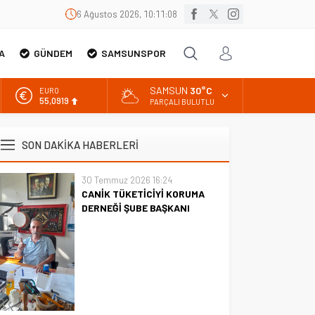
6 Ağustos 2026, 10:11:09
A
GÜNDEM
SAMSUNSPOR
SAMSUN
30°C
EURO
55,0919
PARÇALI BULUTLU
ALTIN
6.525,81
SON DAKİKA HABERLERİ
BİST
13.703,13
30 Temmuz 2026 16:24
CANİK TÜKETİCİYİ KORUMA
DOLAR
47,5932
DERNEĞİ ŞUBE BAŞKANI
İBRAHİM ÖRS ÜN. AÇIKLAMASI
MİLYONLARCA İNTERNET
KULLANICISINI İLGİLENDİREN
KARAR VERİLDİ
CANİK TÜKETİCİYİ KORUMA
DERNEĞİ ŞUBE BAŞKANI
İBRAHİM ÖRS ÜN. AÇIKLAMASI