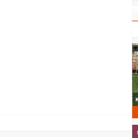
yeni
Şubat’ta spor ve heyecan var
K