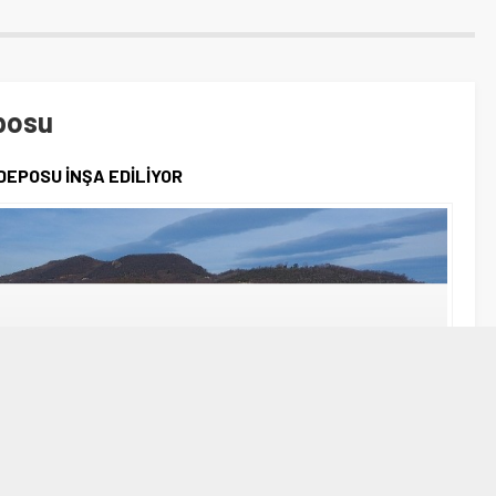
eposu
DEPOSU İNŞA EDİLİYOR