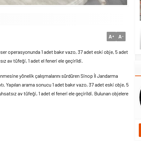
A
A
+
-
eser operasyonunda 1 adet bakır vazo, 37 adet eski obje, 5 adet
z av tüfeği, 1 adet el feneri ele geçirildi.
nlenmesine yönelik çalışmalarını sürdüren Sinop İl Jandarma
ı. Yapılan arama sonucu 1 adet bakır vazo, 37 adet eski obje, 5
hsatsız av tüfeği, 1 adet el feneri ele geçirildi. Bulunan objelere