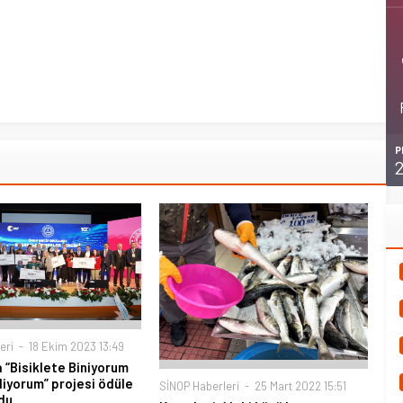
P
eri
18 Ekim 2023 13:49
 “Bisiklete Biniyorum
iyorum” projesi ödüle
SİNOP Haberleri
25 Mart 2022 15:51
ndu