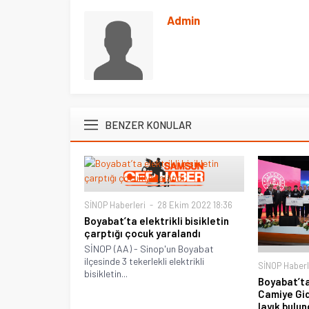
Admin
BENZER KONULAR
SİNOP Haberleri
28 Ekim 2022 18:36
Boyabat’ta elektrikli bisikletin
çarptığı çocuk yaralandı
SİNOP (AA) - Sinop'un Boyabat
ilçesinde 3 tekerlekli elektrikli
SİNOP Haberl
bisikletin...
Boyabat’ta
Camiye Gid
layık bulu