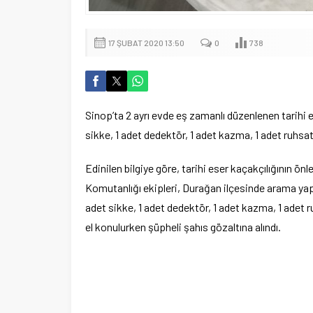
17 ŞUBAT 2020 13:50
0
738
Sinop’ta 2 ayrı evde eş zamanlı düzenlenen tarihi 
sikke, 1 adet dedektör, 1 adet kazma, 1 adet ruhsatsı
Edinilen bilgiye göre, tarihi eser kaçakçılığının ö
Komutanlığı ekipleri, Durağan ilçesinde arama yapt
adet sikke, 1 adet dedektör, 1 adet kazma, 1 adet ru
el konulurken şüpheli şahıs gözaltına alındı.