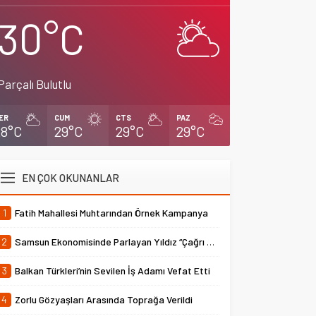
30°C
Parçalı Bulutlu
ER
CUM
CTS
PAZ
28°C
29°C
29°C
29°C
EN ÇOK OKUNANLAR
1
Fatih Mahallesi Muhtarından Örnek Kampanya
2
Samsun Ekonomisinde Parlayan Yıldız “Çağrı Temper”
3
Balkan Türkleri’nin Sevilen İş Adamı Vefat Etti
4
Zorlu Gözyaşları Arasında Toprağa Verildi