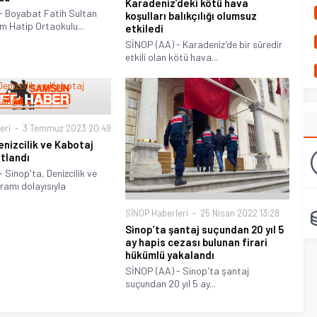
Karadeniz’deki kötü hava
- Boyabat Fatih Sultan
koşulları balıkçılığı olumsuz
 Hatip Ortaokulu...
etkiledi
SİNOP (AA) - Karadeniz'de bir süredir
etkili olan kötü hava...
eri
3 Temmuz 2023 20:49
enizcilik ve Kabotaj
tlandı
 Sinop'ta, Denizcilik ve
amı dolayısıyla
.
SİNOP Haberleri
25 Nisan 2022 13:28
Sinop’ta şantaj suçundan 20 yıl 5
ay hapis cezası bulunan firari
hükümlü yakalandı
SİNOP (AA) - Sinop'ta şantaj
suçundan 20 yıl 5 ay...