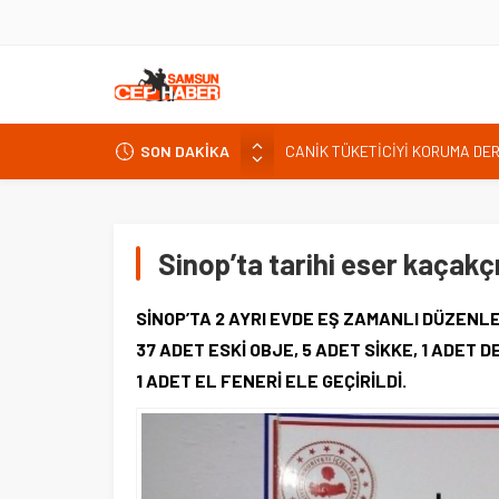
CANİK TÜKETİCİYİ KORUMA DE
İNTERNET KULLANICISINI İLGİ
SON DAKİKA
Kardef Başkanı Adem GÜNER Yunan
24 Temmuz Basın Bayramı basın
Sandık Bir Emanettir, Emanete 
Sinop’ta tarihi eser kaçakçı
Fatih Mahallesi Sakinleri Ilkad
ettiler.
SİNOP’TA 2 AYRI EVDE EŞ ZAMANLI DÜZENL
37 ADET ESKİ OBJE, 5 ADET SİKKE, 1 ADET 
1 ADET EL FENERİ ELE GEÇİRİLDİ.