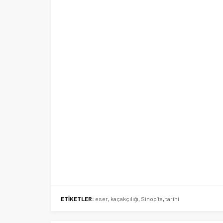
Ege Üniversitesi Spor Kulübüne 
merkez tahsis edildi
ETİKETLER:
eser
,
kaçakçılığı
,
Sinop’ta
,
tarihi