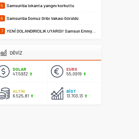
5
Samsun’da lokanta yangını korkuttu
6
Samsun’da Domuz Gribi Vakası Görüldü
7
YENİ DOLANDIRICILIK UYARISI! Samsun Emniyet Müdürlüğü Uyardı
DÖVİZ
DOLAR
EURO
47,5932
55,0919
ALTIN
BİST
6.525,81
13.703,13