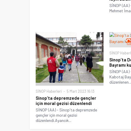
SİNOP (AA) 
Mehmet İmam
SİNOP Haberl
Sinop’ta D
Bayramı ku
SİNOP (AA) -
Kabotaj Bayr
düzenlenen..
SİNOP Haberleri
5 Mart 2023 16:13
Sinop’ta depremzede gençler
için moral gezisi düzenlendi
SİNOP (AA) - Sinop'ta depremzede
gençler için moral gezisi
düzenlendi.Ayancık...