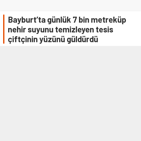
Bayburt’ta günlük 7 bin metreküp
nehir suyunu temizleyen tesis
çiftçinin yüzünü güldürdü
BAYBURT (AA) – Bayburt'ta, 2017 yılından beri günlük 7 bin
metreküplük nehir suyunu temizleyen atık su arıtma
tesisi, Çoruh Nehri Havzası …
14 HAZIRAN 2021 12:22
0
512
A
A
+
-
BAYBURT (AA) – Bayburt'ta, 2017 yılından beri günlük 7 bin