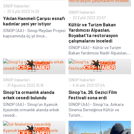
SİNOP Haberleri
25 Eylül 2023 14:29
SİNOP Haberleri
22 Eylül 2022 20:57
Yıkılan Hanımeli Çarşısı esnafı
kadınlar yeni yer istiyor
Kültür ve Turizm Bakan
Yardımcısı Alpaslan,
SİNOP (AA) - Sinop Meydan Projesi
Boyabat’ta restorasyon
kapsamında üç yıl önce...
çalışmalarını inceledi
SİNOP (AA) - Kültür ve Turizm
Bakan Yardımcısı Nadir Alpaslan,...
SİNOP Haberleri
SİNOP Haberleri
31 Ağustos 2022 15:16
6 Aralık 2021 07:04
Sinop’ta ormanlık alanda
Sinop’ta, 26. Gezici Film
erkek cesedi bulundu
Festivali sona erdi
SİNOP (AA) - Sinop'un Ayancık
SİNOP (AA) - Sinop'ta, Ankara
ilçesinde ormanlık alanda erkek
Sinema Derneğince Kültür ve
cesedi...
Turizm...