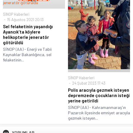
SİNOP Haberleri
15 Ağustos 2021 20:13
Sel felaketinin yaşandığı
Ayancık’ta köylere
helikopterle jeneratör
götürüldü
SİNOP (AA) - Enerji ve Tabii
Kaynaklar Bakanlığınca, sel
felaketinin...
SİNOP Haberleri
24 Şubat 2023 17:43
Polis aracıyla gezmek isteyen
depremzede çocukların isteği
yerine getirildi
SİNOP (AA) - Kahramanmaraş'ın
Pazarcık ilçesinde emniyet aracıyla
gezmek isteyen...
YORUMLAR