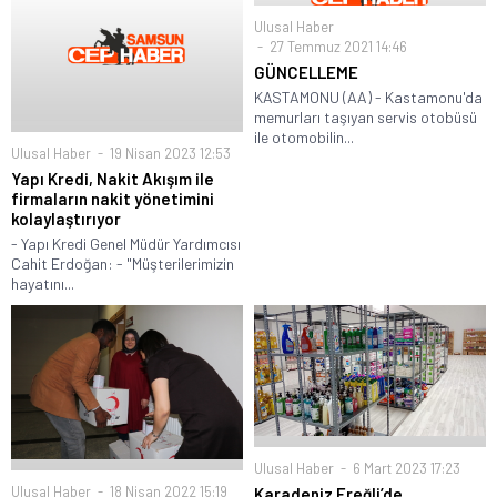
Ulusal Haber
27 Temmuz 2021 14:46
GÜNCELLEME
KASTAMONU (AA) - Kastamonu'da
memurları taşıyan servis otobüsü
ile otomobilin...
Ulusal Haber
19 Nisan 2023 12:53
Yapı Kredi, Nakit Akışım ile
firmaların nakit yönetimini
kolaylaştırıyor
- Yapı Kredi Genel Müdür Yardımcısı
Cahit Erdoğan: - "Müşterilerimizin
hayatını...
Ulusal Haber
6 Mart 2023 17:23
Ulusal Haber
18 Nisan 2022 15:19
Karadeniz Ereğli’de