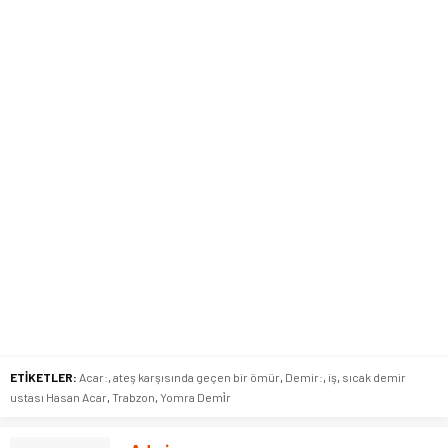
ETİKETLER:
Acar:
,
ateş karşısında geçen bir ömür
,
Demir:
,
iş
,
sıcak demir
ustası Hasan Acar
,
Trabzon
,
Yomra Demi̇r