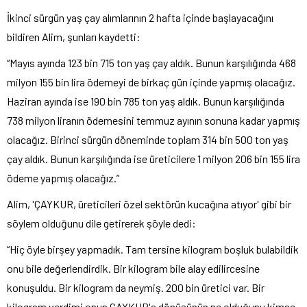
İkinci sürgün yaş çay alımlarının 2 hafta içinde başlayacağını
bildiren Alim, şunları kaydetti:
“Mayıs ayında 123 bin 715 ton yaş çay aldık. Bunun karşılığında 468
milyon 155 bin lira ödemeyi de birkaç gün içinde yapmış olacağız.
Haziran ayında ise 190 bin 785 ton yaş aldık. Bunun karşılığında
738 milyon liranın ödemesini temmuz ayının sonuna kadar yapmış
olacağız. Birinci sürgün döneminde toplam 314 bin 500 ton yaş
çay aldık. Bunun karşılığında ise üreticilere 1 milyon 206 bin 155 lira
ödeme yapmış olacağız.”
Alim, 'ÇAYKUR, üreticileri özel sektörün kucağına atıyor' gibi bir
söylem olduğunu dile getirerek şöyle dedi:
“Hiç öyle birşey yapmadık. Tam tersine kilogram boşluk bulabildik
onu bile değerlendirdik. Bir kilogram bile alay edilircesine
konuşuldu. Bir kilogram da neymiş. 200 bin üretici var. Bir
kilogram verdimi onun ÇAYKUR'a dönüşünün ne olduğunu kimse