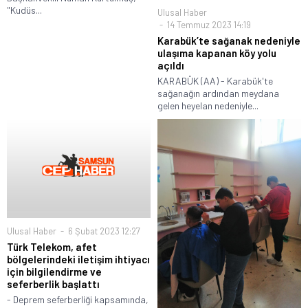
"Kudüs...
Ulusal Haber
14 Temmuz 2023 14:19
Karabük’te sağanak nedeniyle
ulaşıma kapanan köy yolu
açıldı
KARABÜK (AA) - Karabük'te
sağanağın ardından meydana
gelen heyelan nedeniyle...
Ulusal Haber
6 Şubat 2023 12:27
Türk Telekom, afet
bölgelerindeki iletişim ihtiyacı
için bilgilendirme ve
seferberlik başlattı
- Deprem seferberliği kapsamında,