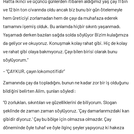
Hatta ikinci ve üçüncü günlerden itibaren aldığımız yaş çay 11 bin
ve 12 bin ton civarında oldu ancak biz bunu bir gün ötelemeyle
hem üreticiyi zorlamadan hem de çayı da muhafaza ederek
tamamını işemiş olduk. Bu anlamda hiçbir sıkıntı yaşanmadı.
Yaşamadı derken bazıları sağda solda söylüyor Bizim kulağımıza
da geliyor ve okuyoruz. Konuşmak kolay rahat gibi. Hiç de kolay
ve rahat gibi olaya bakmıyoruz. Çayı bilen birisi olarak bunu
söylüyorum.”
– “ÇAYKUR, çayın lokomotifidir”
Zamanında çay da topladığını, bunun ne kadar zor bir iş olduğunu
bildiğini belirten Alim, şunları söyledi:
“O zorlukları, sıkıntıları ve güzelliklerini de biliyorum. Slogan
şeklinde de zaman zaman söylüyoruz. 'Çay damarlarımızdaki kan
gibidir diyoruz.' Çay bu bölge için olmazsa olmazdır. Çay
döneminde öyle tuhaf ve öyle ilginç şeyler yapıyoruz ki hakeza