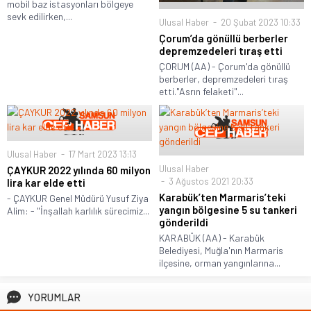
mobil baz istasyonları bölgeye
sevk edilirken,...
Ulusal Haber
20 Şubat 2023 10:33
Çorum’da gönüllü berberler
depremzedeleri tıraş etti
ÇORUM (AA) - Çorum'da gönüllü
berberler, depremzedeleri tıraş
etti."Asrın felaketi"...
Ulusal Haber
17 Mart 2023 13:13
Ulusal Haber
ÇAYKUR 2022 yılında 60 milyon
3 Ağustos 2021 20:33
lira kar elde etti
Karabük’ten Marmaris’teki
- ÇAYKUR Genel Müdürü Yusuf Ziya
yangın bölgesine 5 su tankeri
Alim: - "İnşallah karlılık sürecimiz...
gönderildi
KARABÜK (AA) - Karabük
Belediyesi, Muğla'nın Marmaris
ilçesine, orman yangınlarına...
YORUMLAR