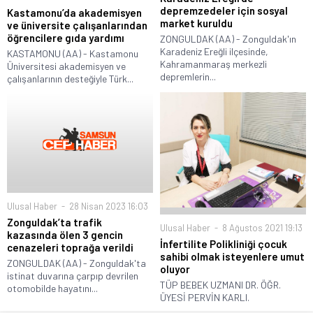
depremzedeler için sosyal
Kastamonu’da akademisyen
market kuruldu
ve üniversite çalışanlarından
öğrencilere gıda yardımı
ZONGULDAK (AA) - Zonguldak'ın
Karadeniz Ereğli ilçesinde,
KASTAMONU (AA) - Kastamonu
Kahramanmaraş merkezli
Üniversitesi akademisyen ve
depremlerin...
çalışanlarının desteğiyle Türk...
Ulusal Haber
28 Nisan 2023 16:03
Zonguldak’ta trafik
Ulusal Haber
8 Ağustos 2021 19:13
kazasında ölen 3 gencin
İnfertilite Polikliniği çocuk
cenazeleri toprağa verildi
sahibi olmak isteyenlere umut
ZONGULDAK (AA) - Zonguldak'ta
oluyor
istinat duvarına çarpıp devrilen
TÜP BEBEK UZMANI DR. ÖĞR.
otomobilde hayatını...
ÜYESİ PERVİN KARLI.