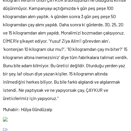
düşünmüyor. Kampanyayı açtığımızda 4 gün peş peşe 100
kilogramdan alım yaptık. 4 günden sonra 3 gün peş peşe 50
kilogramdan çay alımı yapıldı. Daha sonra ki günlerde, 30, 25, 20
ve 15 kilogramdan alım yapıldı. Moralimizi bozmadan çalışıyoruz.
CİMER'e şikayet ediyor. 'Yusuf Ziya Alim'i görevden alın',
'kontenjan 10 kilogram olur mu?', '10 kilogramdan çay mı biter?' 15
kilogramın altına inemezsiniz' diye tüm fabrikalara talimat verdik.
Bunu bile adam bilmiyor. Bu üretici değildir. Oturduğu yerden yaz
bir şey, laf olsun diye yazan kişiler. 15 kilogramın altında
inilmediğini herkes biliyor. Bu bile farklı algılandı ve algılanmak
istendi. Ne yaptıysak ve ne yapıyorsak çay, ÇAYKUR ve
üreticilerimiz için yapıyoruz.”
Muhabir: Hülya Gündüzalp