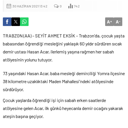
30 HAZIRAN 2021 13:42
0
742
A
A
+
-
TRABZON (AA) – SEYİT AHMET EKSİK – Trabzon'da, çocuk yaşta
babasından öğrendiği mesleğini yaklaşık 60 yıldır sürdüren sıcak
demir ustası Hasan Acar, ilerlemiş yaşına rağmen her sabah
atölyesinin yolunu tutuyor.
73 yaşındaki Hasan Acar, baba mesleği demirciliği Yomra ilçesine
38 kilometre uzaklıktaki Maden Mahallesi'ndeki atölyesinde
sürdürüyor.
Çocuk yaşlarda öğrendiği işi için sabah erken saatlerde
atölyesine gelen Acar, ilk günkü heyecanla demir ocağını yakarak
ateşin başına geçiyor.