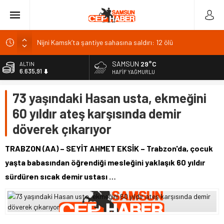
Nijni Kamsk’ta şantiye sahasına saldırı: 12 ölü
Giresun’da parklara fındık serimine sıkı denetim
SAMSUN
29°C
ALTIN
6.635,91
Altının onsu 4 bin 370 doları test etti
HAFIF YAĞMURLU
Bakan Işıkhan: İŞKUR 7 ayda 848 bin kişiyi işe yerleştirdi
BİST
73 yaşındaki Hasan usta, ekmeğini
13.779,39
Çek Büyükelçisi Stepanek, ATO Başkanı Baran’ı ziyaret etti
60 yıldır ateş karşısında demir
DOLAR
47,7178
döverek çıkarıyor
EURO
55,1513
TRABZON (AA) – SEYİT AHMET EKSİK – Trabzon'da, çocuk
yaşta babasından öğrendiği mesleğini yaklaşık 60 yıldır
sürdüren sıcak demir ustası …