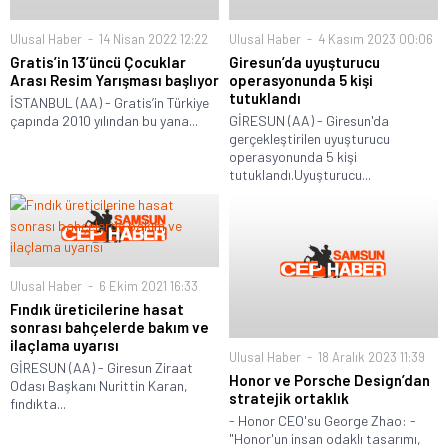
Ulusal Haber
14 Nisan 2022 12:22
Ulusal Haber
4 Kasım 2023 00:06
Gratis’in 13’üncü Çocuklar
Giresun’da uyuşturucu
Arası Resim Yarışması başlıyor
operasyonunda 5 kişi
tutuklandı
İSTANBUL (AA) - Gratis’in Türkiye
çapında 2010 yılından bu yana...
GİRESUN (AA) - Giresun'da
gerçekleştirilen uyuşturucu
operasyonunda 5 kişi
tutuklandı.Uyuşturucu...
Ulusal Haber
6 Ekim 2021 16:33
Fındık üreticilerine hasat
sonrası bahçelerde bakım ve
ilaçlama uyarısı
Ulusal Haber
18 Aralık 2023 11:39
GİRESUN (AA) - Giresun Ziraat
Honor ve Porsche Design’dan
Odası Başkanı Nurittin Karan,
stratejik ortaklık
fındıkta...
- Honor CEO'su George Zhao: -
"Honor'un insan odaklı tasarımı,