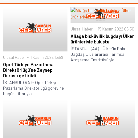
Ulusal Haber
15 Kasım 2022 06:50
Aliağa bisküvilik buğdayı Ülker
ürünleriyle buluştu
İSTANBUL (AA) - Ülker'in Bahri
Dağdaş Uluslararası Tarımsal
Ulusal Haber
1 Kasım 2022 13:59
Araştırma Enstitüsü'yle...
Opel Türkiye Pazarlama
Direktörlüğü’ne Zeynep
Durusu getirildi
İSTANBUL (AA) - Opel Türkiye
Pazarlama Direktörlüğü görevine
bugün itibarıyla...