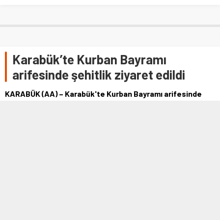
Karabük’te Kurban Bayramı
arifesinde şehitlik ziyaret edildi
KARABÜK (AA) – Karabük'te Kurban Bayramı arifesinde
şehitlik ziyaret edildi. Beşbinevler Mezarlığı'ndaki
şehitlikte düzenlenen törende …
19 TEMMUZ 2021 18:17
0
672
A
A
+
-
KARABÜK (AA) – Karabük'te Kurban Bayramı arifesinde şehitlik