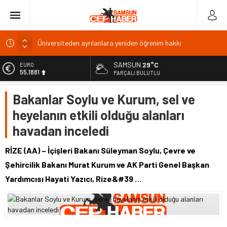
Üniversiteden ayrılanlara yeniden öğrenim hakkı
BAL Ligi katılım ücreti 1 milyon TL: TFF’ye çağrı
SAMSUN
29°C
EURO
TFF 2026
55,1881
PARÇALI BULUTLU
Gazze’de can kaybı 73 bin 386’ya yükseldi
ALTIN
Bakanlar Soylu ve Kurum, sel ve
6.660,55
Kıyı alanlarında bakım ve güvenlik için yeni düzenleme
heyelanın etkili olduğu alanları
BİST
13.779,39
havadan inceledi
DOLAR
47,7111
RİZE (AA) – İçişleri Bakanı Süleyman Soylu, Çevre ve
Şehircilik Bakanı Murat Kurum ve AK Parti Genel Başkan
Yardımcısı Hayati Yazıcı, Rize&#39 …